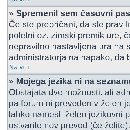
» Spremenil sem časovni pas,
Če ste prepričani, da ste pravil
poletni oz. zimski premik ure,
nepravilno nastavljena ura na s
administratorja na napako, da b
Na vrh
» Mojega jezika ni na seznam
Obstajata dve možnosti: ali admi
pa forum ni preveden v želen je
lahko namesti želen jezikovni p
ustvarite nov prevod (če želite)