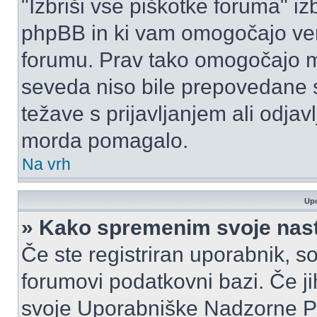
"Izbriši vse piškotke foruma" izbr
phpBB in ki vam omogočajo vero
forumu. Prav tako omogočajo mo
seveda niso bile prepovedane s
težave s prijavljanjem ali odja
morda pomagalo.
Na vrh
Upo
» Kako spremenim svoje nas
Če ste registriran uporabnik, s
forumovi podatkovni bazi. Če jih
svoje Uporabniške Nadzorne P