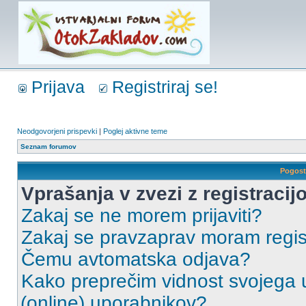
Prijava
Registriraj se!
Neodgovorjeni prispevki
|
Poglej aktivne teme
Seznam forumov
Pogost
Vprašanja v zvezi z registracijo
Zakaj se ne morem prijaviti?
Zakaj se pravzaprav moram regist
Čemu avtomatska odjava?
Kako preprečim vidnost svojega u
(online) uporabnikov?