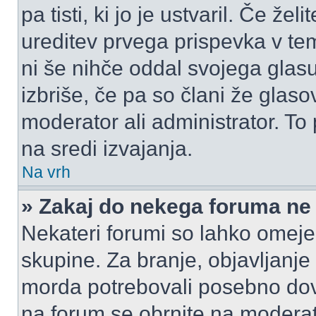
pa tisti, ki jo je ustvaril. Če žel
ureditev prvega prispevka v te
ni še nihče oddal svojega glasu
izbriše, če pa so člani že glasov
moderator ali administrator. T
na sredi izvajanja.
Na vrh
» Zakaj do nekega foruma ne
Nekateri forumi so lahko omeje
skupine. Za branje, objavljanje
morda potrebovali posebno dov
na forum se obrnite na moderato