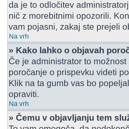
da je to odločitev administrat
nič z morebitnimi opozorili. Kon
vam pojasni, zakaj ste prejeli o
Na vrh
» Kako lahko o objavah por
Če je administrator to možnost
poročanje o prispevku videti pole
Klik na ta gumb vas bo popeljal
opraviti.
Na vrh
» Čemu v objavljanju tem slu
To vam omogoča, da nedokonča