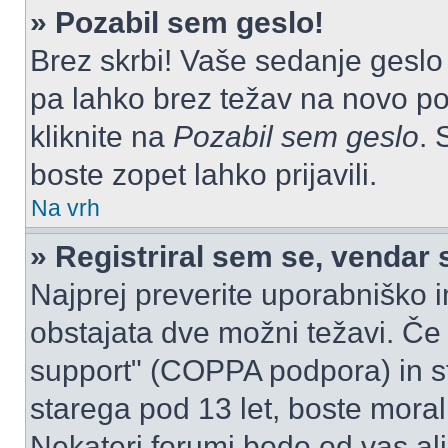
» Pozabil sem geslo!
Brez skrbi! Vaše sedanje geslo 
pa lahko brez težav na novo pos
kliknite na
Pozabil sem geslo
. 
boste zopet lahko prijavili.
Na vrh
» Registriral sem se, vendar 
Najprej preverite uporabniško i
obstajata dve možni težavi. Č
support" (COPPA podpora) in st
starega pod 13 let, boste morali 
Nekateri forumi bodo od vas ali