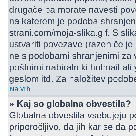
drugače pa morate navesti pov
na katerem je podoba shranjena
strani.com/moja-slika.gif. S s
ustvariti povezave (razen če je
ne s podobami shranjenimi za 
poštnimi nabiralniki hotmail ali
geslom itd. Za naložitev podob
Na vrh
» Kaj so globalna obvestila?
Globalna obvestila vsebujejo p
priporočljivo, da jih kar se da 