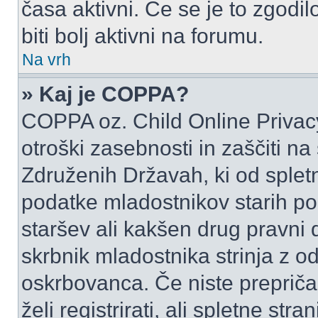
časa aktivni. Če se je to zgodilo
biti bolj aktivni na forumu.
Na vrh
» Kaj je COPPA?
COPPA oz. Child Online Privacy
otroški zasebnosti in zaščiti na
Združenih Državah, ki od spletn
podatke mladostnikov starih pod
staršev ali kakšen drug pravni
skrbnik mladostnika strinja z 
oskrbovanca. Če niste prepričani
želi registrirati, ali spletne str