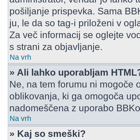
pošiljanje prispevka. Sama BB
ju, le da so tag-i priloženi v ogl
Za več informacij se oglejte vo
s strani za objavljanje.
Na vrh
» Ali lahko uporabljam HTML
Ne, na tem forumu ni mogoče o
oblikovanja, ki ga omogoča up
nadomeščena z uporabo BBKo
Na vrh
» Kaj so smeški?