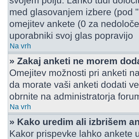
svojem polju. Lahko tudi določi
med glasovanjem izbere (pod "
omejitev ankete (0 za nedoloče
uporabniki svoj glas popravijo
Na vrh
» Zakaj anketi ne morem dod
Omejitev možnosti pri anketi na
da morate vaši anketi dodati ve
obrnite na administratorja foru
Na vrh
» Kako uredim ali izbrišem a
Kakor prispevke lahko ankete ur