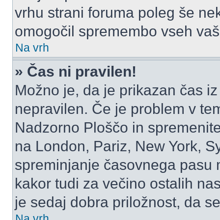
vrhu strani foruma poleg še ne
omogočil spremembo vseh vaši
Na vrh
» Čas ni pravilen!
Možno je, da je prikazan čas i
nepravilen. Če je problem v te
Nadzorno Ploščo in spremenite
na London, Pariz, New York, Syd
spreminjanje časovnega pasu m
kakor tudi za večino ostalih nast
je sedaj dobra priložnost, da se
Na vrh