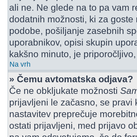
ali ne. Ne glede na to pa vam 
dodatnih možnosti, ki za goste n
podobe, pošiljanje zasebnih spo
uporabnikov, opisi skupin upora
kakšno minuto, je priporočljivo, 
Na vrh
» Čemu avtomatska odjava?
Če ne obkljukate možnosti
Sam
prijavljeni le začasno, se prav
nastavitev preprečuje morebitn
ostati prijavljeni, med prijavo 