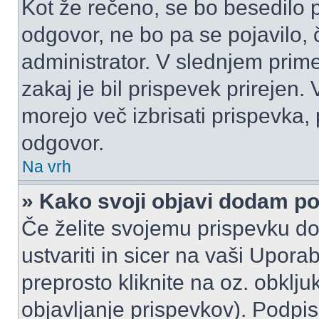
Kot že rečeno, se bo besedilo p
odgovor, ne bo pa se pojavilo, 
administrator. V slednjem prim
zakaj je bil prispevek prirejen.
morejo več izbrisati prispevka,
odgovor.
Na vrh
» Kako svoji objavi dodam p
Če želite svojemu prispevku do
ustvariti in sicer na vaši Upora
preprosto kliknite na oz. obklju
objavljanje prispevkov). Podpis