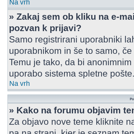
Na vrh
» Zakaj sem ob kliku na e-m
pozvan k prijavi?
Samo registrirani uporabniki la
uporabnikom in še to samo, če j
Temu je tako, da bi anonimnim
uporabo sistema spletne pošte
Na vrh
Po
» Kako na forumu objavim t
Za objavo nove teme kliknite n
pa na strani, kjer je seznam t