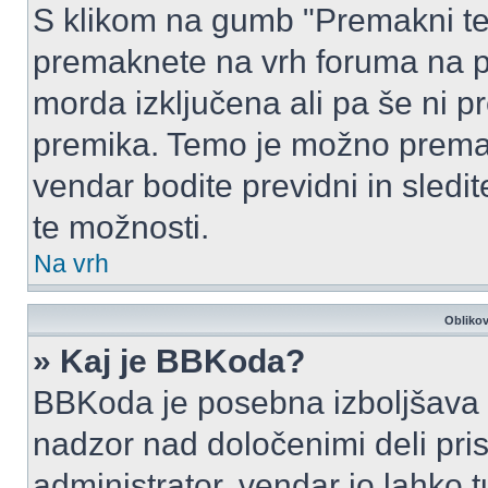
S klikom na gumb "Premakni te
premaknete na vrh foruma na prv
morda izključena ali pa še ni p
premika. Temo je možno premak
vendar bodite previdni in sledi
te možnosti.
Na vrh
Oblikov
» Kaj je BBKoda?
BBKoda je posebna izboljšava H
nadzor nad določenimi deli p
administrator, vendar jo lahko