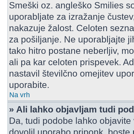
Smeški oz. angleško Smilies so
uporabljate za izražanje čustev
nakazuje žalost. Celoten sezn
za pošiljanje. Ne uporabljajte 
tako hitro postane neberljiv, m
ali pa kar celoten prispevek. A
nastavil številčno omejitev upo
uporabite.
Na vrh
» Ali lahko objavljam tudi po
Da, tudi podobe lahko objavite 
dovolil uporabo priponk, boste 