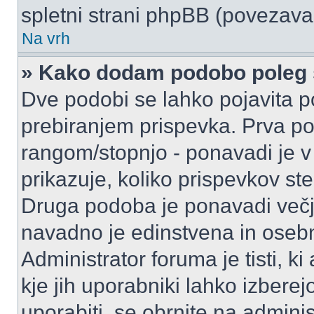
spletni strani phpBB (povezava 
Na vrh
» Kako dodam podobo poleg 
Dve podobi se lahko pojavita
prebiranjem prispevka. Prva p
rangom/stopnjo - ponavadi je v o
prikazuje, koliko prispevkov ste
Druga podoba je ponavadi večja
navadno je edinstvena in oseb
Administrator foruma je tisti, ki
kje jih uporabniki lahko izberej
uporabiti, se obrnite na admini