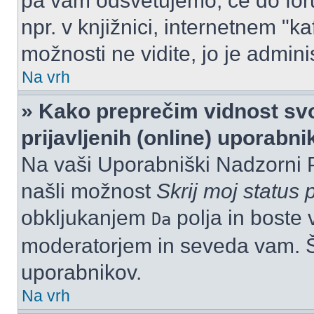
pa vam odsvetujemo, če do for
npr. v knjižnici, internetnem "ka
možnosti ne vidite, jo je adminis
Na vrh
» Kako preprečim vidnost svo
prijavljenih (online) uporabn
Na vaši Uporabniški Nadzorni 
našli možnost
Skrij moj status p
obkljukanjem
polja in boste 
Da
moderatorjem in seveda vam. Št
uporabnikov.
Na vrh