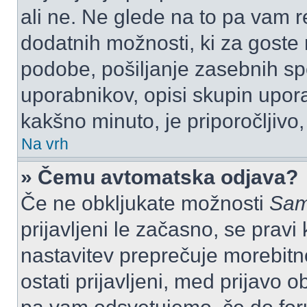
ali ne. Ne glede na to pa vam 
dodatnih možnosti, ki za goste n
podobe, pošiljanje zasebnih spo
uporabnikov, opisi skupin upora
kakšno minuto, je priporočljivo, 
Na vrh
» Čemu avtomatska odjava?
Če ne obkljukate možnosti
Sam
prijavljeni le začasno, se prav
nastavitev preprečuje morebitn
ostati prijavljeni, med prijavo 