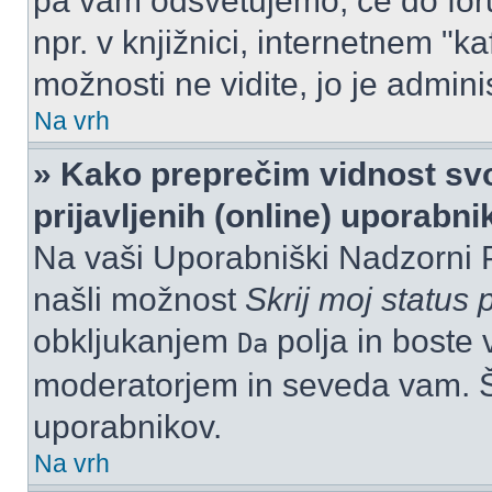
pa vam odsvetujemo, če do for
npr. v knjižnici, internetnem "ka
možnosti ne vidite, jo je adminis
Na vrh
» Kako preprečim vidnost svo
prijavljenih (online) uporabn
Na vaši Uporabniški Nadzorni 
našli možnost
Skrij moj status p
obkljukanjem
polja in boste 
Da
moderatorjem in seveda vam. Št
uporabnikov.
Na vrh