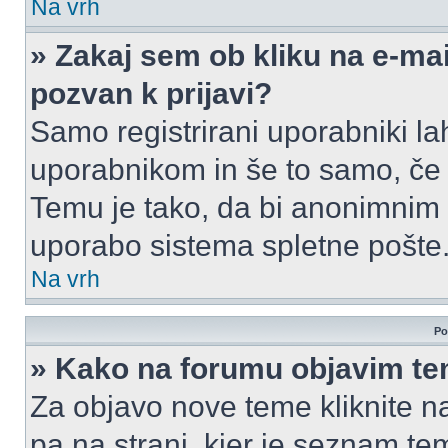
Na vrh
» Zakaj sem ob kliku na e-m
pozvan k prijavi?
Samo registrirani uporabniki la
uporabnikom in še to samo, če j
Temu je tako, da bi anonimnim
uporabo sistema spletne pošte
Na vrh
Po
» Kako na forumu objavim t
Za objavo nove teme kliknite n
pa na strani, kjer je seznam t