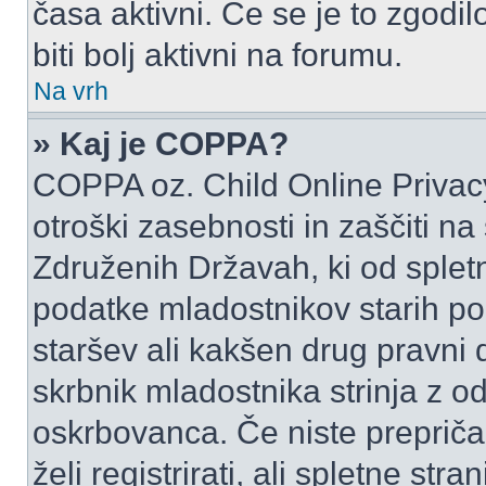
časa aktivni. Če se je to zgodilo
biti bolj aktivni na forumu.
Na vrh
» Kaj je COPPA?
COPPA oz. Child Online Privacy
otroški zasebnosti in zaščiti na
Združenih Državah, ki od spletn
podatke mladostnikov starih pod
staršev ali kakšen drug pravni
skrbnik mladostnika strinja z 
oskrbovanca. Če niste prepričani
želi registrirati, ali spletne str