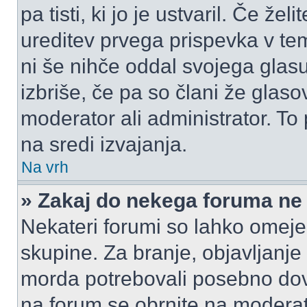
pa tisti, ki jo je ustvaril. Če žel
ureditev prvega prispevka v te
ni še nihče oddal svojega glasu
izbriše, če pa so člani že glasov
moderator ali administrator. T
na sredi izvajanja.
Na vrh
» Zakaj do nekega foruma ne
Nekateri forumi so lahko omeje
skupine. Za branje, objavljanje
morda potrebovali posebno dov
na forum se obrnite na moderato