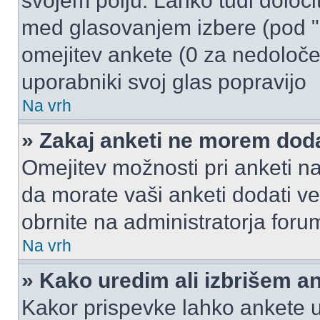
svojem polju. Lahko tudi določi
med glasovanjem izbere (pod "
omejitev ankete (0 za nedoloče
uporabniki svoj glas popravijo
Na vrh
» Zakaj anketi ne morem dod
Omejitev možnosti pri anketi na
da morate vaši anketi dodati ve
obrnite na administratorja foru
Na vrh
» Kako uredim ali izbrišem a
Kakor prispevke lahko ankete ur