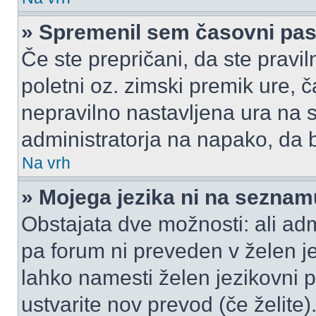
» Spremenil sem časovni pas,
Če ste prepričani, da ste pravil
poletni oz. zimski premik ure,
nepravilno nastavljena ura na s
administratorja na napako, da b
Na vrh
» Mojega jezika ni na seznam
Obstajata dve možnosti: ali admi
pa forum ni preveden v želen je
lahko namesti želen jezikovni p
ustvarite nov prevod (če želite)