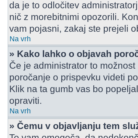
da je to odločitev administrat
nič z morebitnimi opozorili. Kon
vam pojasni, zakaj ste prejeli o
Na vrh
» Kako lahko o objavah por
Če je administrator to možnost
poročanje o prispevku videti pole
Klik na ta gumb vas bo popeljal
opraviti.
Na vrh
» Čemu v objavljanju tem slu
To vam omogoča, da nedokonča