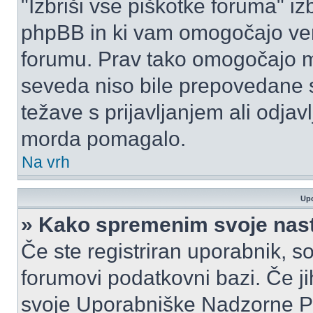
"Izbriši vse piškotke foruma" izbr
phpBB in ki vam omogočajo vero
forumu. Prav tako omogočajo mo
seveda niso bile prepovedane s
težave s prijavljanjem ali odja
morda pomagalo.
Na vrh
Upo
» Kako spremenim svoje nas
Če ste registriran uporabnik, s
forumovi podatkovni bazi. Če jih
svoje Uporabniške Nadzorne P