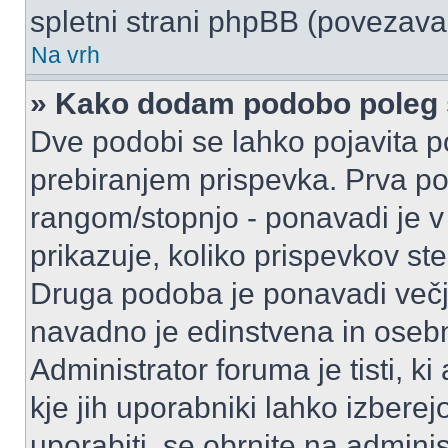
spletni strani phpBB (povezava 
Na vrh
» Kako dodam podobo poleg 
Dve podobi se lahko pojavita
prebiranjem prispevka. Prva p
rangom/stopnjo - ponavadi je v o
prikazuje, koliko prispevkov ste
Druga podoba je ponavadi večja
navadno je edinstvena in oseb
Administrator foruma je tisti, ki
kje jih uporabniki lahko izberej
uporabiti, se obrnite na admini