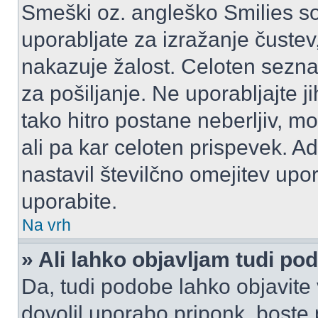
Smeški oz. angleško Smilies so
uporabljate za izražanje čustev
nakazuje žalost. Celoten sezn
za pošiljanje. Ne uporabljajte 
tako hitro postane neberljiv, m
ali pa kar celoten prispevek. A
nastavil številčno omejitev upo
uporabite.
Na vrh
» Ali lahko objavljam tudi po
Da, tudi podobe lahko objavite 
dovolil uporabo priponk, boste 