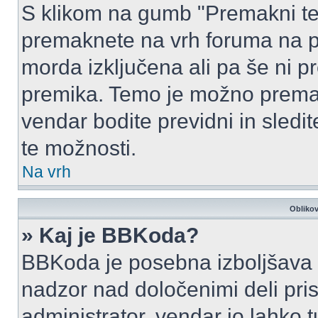
S klikom na gumb "Premakni te
premaknete na vrh foruma na prv
morda izključena ali pa še ni p
premika. Temo je možno premak
vendar bodite previdni in sledi
te možnosti.
Na vrh
Oblikov
» Kaj je BBKoda?
BBKoda je posebna izboljšava H
nadzor nad določenimi deli p
administrator, vendar jo lahko