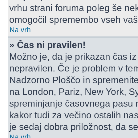
vrhu strani foruma poleg še ne
omogočil spremembo vseh vaši
Na vrh
» Čas ni pravilen!
Možno je, da je prikazan čas i
nepravilen. Če je problem v te
Nadzorno Ploščo in spremenite
na London, Pariz, New York, Syd
spreminjanje časovnega pasu m
kakor tudi za večino ostalih nast
je sedaj dobra priložnost, da se
Na vrh