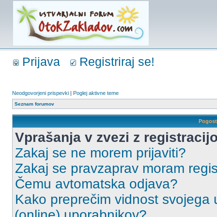
Prijava
Registriraj se!
Neodgovorjeni prispevki
|
Poglej aktivne teme
Seznam forumov
Pogost
Vprašanja v zvezi z registracijo
Zakaj se ne morem prijaviti?
Zakaj se pravzaprav moram regist
Čemu avtomatska odjava?
Kako preprečim vidnost svojega u
(online) uporabnikov?