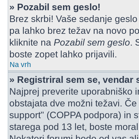
» Pozabil sem geslo!
Brez skrbi! Vaše sedanje geslo 
pa lahko brez težav na novo pos
kliknite na
Pozabil sem geslo
. 
boste zopet lahko prijavili.
Na vrh
» Registriral sem se, vendar 
Najprej preverite uporabniško i
obstajata dve možni težavi. Č
support" (COPPA podpora) in st
starega pod 13 let, boste morali 
Nekateri forumi bodo od vas ali