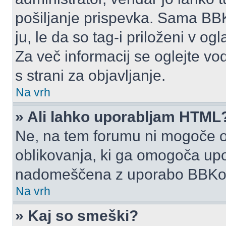
pošiljanje prispevka. Sama BB
ju, le da so tag-i priloženi v ogl
Za več informacij se oglejte vo
s strani za objavljanje.
Na vrh
» Ali lahko uporabljam HTML
Ne, na tem forumu ni mogoče o
oblikovanja, ki ga omogoča up
nadomeščena z uporabo BBKo
Na vrh
» Kaj so smeški?