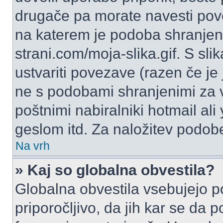
drugače pa morate navesti pov
na katerem je podoba shranjena
strani.com/moja-slika.gif. S s
ustvariti povezave (razen če je
ne s podobami shranjenimi za 
poštnimi nabiralniki hotmail ali
geslom itd. Za naložitev podob
Na vrh
» Kaj so globalna obvestila?
Globalna obvestila vsebujejo p
priporočljivo, da jih kar se da 