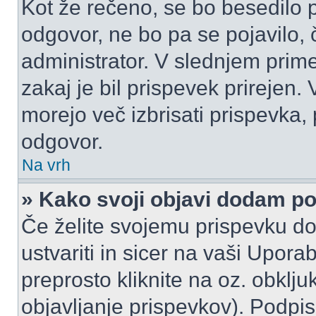
Kot že rečeno, se bo besedilo p
odgovor, ne bo pa se pojavilo, 
administrator. V slednjem prim
zakaj je bil prispevek prirejen.
morejo več izbrisati prispevka,
odgovor.
Na vrh
» Kako svoji objavi dodam p
Če želite svojemu prispevku do
ustvariti in sicer na vaši Upora
preprosto kliknite na oz. obklju
objavljanje prispevkov). Podpis