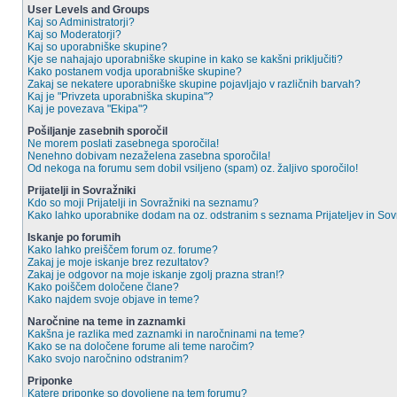
User Levels and Groups
Kaj so Administratorji?
Kaj so Moderatorji?
Kaj so uporabniške skupine?
Kje se nahajajo uporabniške skupine in kako se kakšni priključiti?
Kako postanem vodja uporabniške skupine?
Zakaj se nekatere uporabniške skupine pojavljajo v različnih barvah?
Kaj je "Privzeta uporabniška skupina"?
Kaj je povezava "Ekipa"?
Pošiljanje zasebnih sporočil
Ne morem poslati zasebnega sporočila!
Nenehno dobivam nezaželena zasebna sporočila!
Od nekoga na forumu sem dobil vsiljeno (spam) oz. žaljivo sporočilo!
Prijatelji in Sovražniki
Kdo so moji Prijatelji in Sovražniki na seznamu?
Kako lahko uporabnike dodam na oz. odstranim s seznama Prijateljev in So
Iskanje po forumih
Kako lahko preiščem forum oz. forume?
Zakaj je moje iskanje brez rezultatov?
Zakaj je odgovor na moje iskanje zgolj prazna stran!?
Kako poiščem določene člane?
Kako najdem svoje objave in teme?
Naročnine na teme in zaznamki
Kakšna je razlika med zaznamki in naročninami na teme?
Kako se na določene forume ali teme naročim?
Kako svojo naročnino odstranim?
Priponke
Katere priponke so dovoljene na tem forumu?