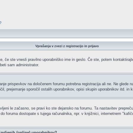
?
Vprašanja v zvezi z registracijo in prijavo
e, če ste vnesli pravilno uporabniško ime in geslo. Če ste, potem kontaktirajte 
beti sam administrator.
ljanje prispevkov na določenem forumu potrebna registracija ali ne. Ne glede 
čil, prejemanje sporočil ostalih uporabnikov, opisi skupin uporabnikov itd. in k
javljeni le začasno, se pravi ko ste dejansko na forumu. Ta nastavitev prepreču
 foruma dostopate s tujega računalnika, npr. v knjižnici, internetnem "kafiču",
javljenih (online) uporabnikov?