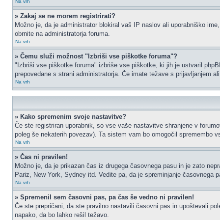
Na vrh
» Zakaj se ne morem registrirati?
Možno je, da je administrator blokiral vaš IP naslov ali uporabniško ime,
obrnite na administratorja foruma.
Na vrh
» Čemu služi možnost "Izbriši vse piškotke foruma"?
"Izbriši vse piškotke foruma" izbriše vse piškotke, ki jih je ustvaril p
prepovedane s strani administratorja. Če imate težave s prijavljanjem a
Na vrh
» Kako spremenim svoje nastavitve?
Če ste registriran uporabnik, so vse vaše nastavitve shranjene v forumo
poleg še nekaterih povezav). Ta sistem vam bo omogočil spremembo vs
Na vrh
» Čas ni pravilen!
Možno je, da je prikazan čas iz drugega časovnega pasu in je zato nep
Pariz, New York, Sydney itd. Vedite pa, da je spreminjanje časovnega pasu
Na vrh
» Spremenil sem časovni pas, pa čas še vedno ni pravilen!
Če ste prepričani, da ste pravilno nastavili časovni pas in upoštevali p
napako, da bo lahko rešil težavo.