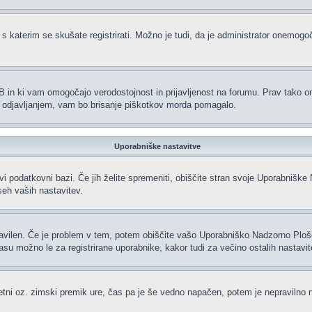
 s katerim se skušate registrirati. Možno je tudi, da je administrator onemogoči
hpBB in ki vam omogočajo verodostojnost in prijavljenost na forumu. Prav tako 
li odjavljanjem, vam bo brisanje piškotkov morda pomagalo.
Uporabniške nastavitve
vi podatkovni bazi. Če jih želite spremeniti, obiščite stran svoje Uporabniš
eh vaših nastavitev.
ravilen. Če je problem v tem, potem obiščite vašo Uporabniško Nadzorno Plo
 možno le za registrirane uporabnike, kakor tudi za večino ostalih nastavitev.
oletni oz. zimski premik ure, čas pa je še vedno napačen, potem je nepravilno 