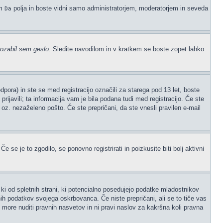
em
polja in boste vidni samo administratorjem, moderatorjem in seveda
Da
ozabil sem geslo
. Sledite navodilom in v kratkem se boste zopet lahko
ora) in ste se med registracijo označili za starega pod 13 let, boste
prijavili; ta informacija vam je bila podana tudi med registracijo. Če ste
" oz. nezaželeno pošto. Če ste prepričani, da ste vnesli pravilen e-mail
 se je to zgodilo, se ponovno registrirati in poizkusite biti bolj aktivni
ki od spletnih strani, ki potencialno posedujejo podatke mladostnikov
ih podatkov svojega oskrbovanca. Če niste prepričani, ali se to tiče vas
ne more nuditi pravnih nasvetov in ni pravi naslov za kakršna koli pravna