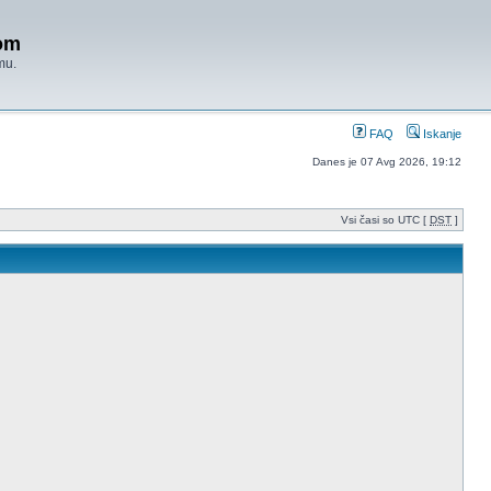
om
mu.
FAQ
Iskanje
Danes je 07 Avg 2026, 19:12
Vsi časi so UTC [
DST
]