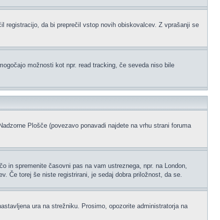
l registracijo, da bi preprečil vstop novih obiskovalcev. Z vprašanji se
omogočajo možnosti kot npr. read tracking, če seveda niso bile
ke Nadzorne Plošče (povezavo ponavadi najdete na vrhu strani foruma
ščo in spremenite časovni pas na vam ustreznega, npr. na London,
 Če torej še niste registrirani, je sedaj dobra priložnost, da se.
nastavljena ura na strežniku. Prosimo, opozorite administratorja na