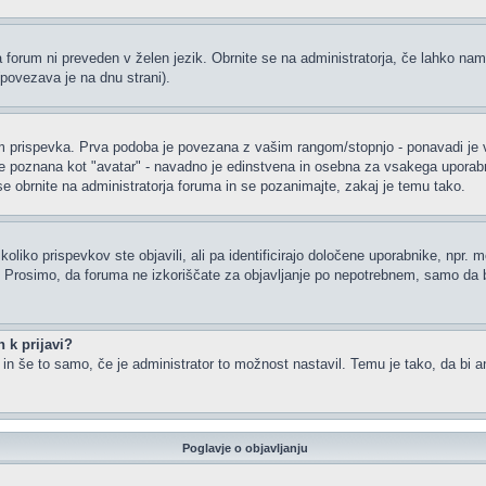
a forum ni preveden v želen jezik. Obrnite se na administratorja, če lahko nam
(povezava je na dnu strani).
rispevka. Prva podoba je povezana z vašim rangom/stopnjo - ponavadi je v obl
je poznana kot "avatar" - navadno je edinstvena in osebna za vsakega uporabnik
 se obrnite na administratorja foruma in se pozanimajte, zakaj je temu tako.
oliko prispevkov ste objavili, ali pa identificirajo določene uporabnike, npr. 
or. Prosimo, da foruma ne izkoriščate za objavljanje po nepotrebnem, samo da b
 k prijavi?
m in še to samo, če je administrator to možnost nastavil. Temu je tako, da b
Poglavje o objavljanju