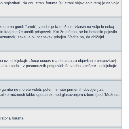
gistrirati. Na dnu strani foruma (ali strani objavljenih tem) je na voljo
iknete na gumb "uredi", vendar je ta možnost včasih na voljo le nekaj
n kdaj ste že uredili prispevek. Kot že rečeno, se bo besedilo pojavilo
aznamek, zakaj je bil prispevek prirejen. Vedite pa, da običajni
na oz. obkljukajte
Dodaj podpis
(na obrazcu za objavljanje prispevkov).
, lahko podpis v posameznih prispevkih še vedno izbrišete - odkljukajte
če gumba ne morete videti, potem nimate primernih dovoljenj za
, koliko možnosti lahko uporabnik med glasovanjem izbere (pod "Možnosti
ratorja foruma.