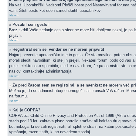
Na vaši Uporabniški Nadzorni Plošči boste pod Nastavitvami foruma na
vam. Šteti boste kot eden izmed skritih uporabnikov.
Na vrh
» Pozabil sem geslo!
Brez skrbi! Vaše sedanje geslo sicer ne more biti dobljeno nazaj, je pa l
prijavili.
Na vrh
» Registriral sem se, vendar se ne morem prijaviti!
Najprej preverite uporabniško ime in geslo. Če sta pravilna, potem obs
morali slediti navodilom, ki ste jih prejeli. Nekateri forumi bodo od vas a
prejeli elektronsko sporočilo, sledite navodilom, če pa ga niste, ste najb
naslov, kontaktirajte administratorja.
Na vrh
» Že pred časom sem se registriral, a se naenkrat ne morem več prij
Možno je, da so administratorji onemogočili ali izbrisali Vaš račun. Marsik
na forumu.
Na vrh
» Kaj je COPPA?
COPPA oz. Child Online Privacy and Protection Act of 1998 (Akt o otrošk
starih pod 13 let, zahteva pisno potrdilo staršev ali kakšen drug pravni
kot nekoga, ki se želi registrirati, ali spletne strani, na kateri poskuš
vprašanja, razen tistih, ki so navedena spodaj.