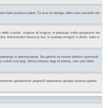
esti želen jezikovni paket. Če le-ta ne obstaja, lahko sami ustvarite nov
iki zvezdic, stolpcev ali krogcev, in prikazuje, koliko prispevkov ste
a. Administrator foruma je tisti, ki avatarje omogoči in določi, kako in
moderatorje in administratorje. Na splošno ne morete direktno spremeniti
i zvišali svoj rang. Večina forumov tega ne tolerira, zato vam lahko
i anonimnim uporabnikom preprečili neprimerno uporabo sistema spletne