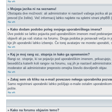
Na vrh
» Mojega jezika ni na seznamu!
Obstajata dve možnosti: ali administrator ni nastavil vašega jezika ali p
prevod (če želite). Več informacij lahko najdete na spletni strani phpBB 
Na vrh
» Kako dodam podobo poleg svojega uporabniškega imena?
Dve podobi se lahko pojavita pod uporabniškim imenom med prebiranjem p
objavili ali pa vaš status na forumu. Druga podoba je ponavadi večja in 
kje jih uporabniki lahko izberejo. Če torej avatarjev ne morete uporabiti,
Na vrh
» Kaj je moj rang oz. stopnja in kako ga spremenim?
Rangi oz. stopnje, ki se pojavijo pod uporabniškim imenom, prikazujejo, k
besedišča katerih koli rangov na forumu, saj jih je nastavil administrat
moderator ali administrator preprosto omejita število dovoljenih objav.
Na vrh
» Zakaj sem ob kliku na e-mail povezavo nekega uporabnika pozvan
Samo registrirani uporabniki lahko pošiljajo e-maile ostalim uporabniko
pošte.
Na vrh
» Kako na forumu objavim temo?