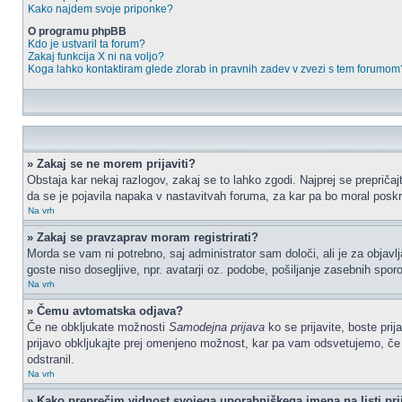
Kako najdem svoje priponke?
O programu phpBB
Kdo je ustvaril ta forum?
Zakaj funkcija X ni na voljo?
Koga lahko kontaktiram glede zlorab in pravnih zadev v zvezi s tem forumom
» Zakaj se ne morem prijaviti?
Obstaja kar nekaj razlogov, zakaj se to lahko zgodi. Najprej se prepričajt
da se je pojavila napaka v nastavitvah foruma, za kar pa bo moral poskr
Na vrh
» Zakaj se pravzaprav moram registrirati?
Morda se vam ni potrebno, saj administrator sam določi, ali je za objav
goste niso dosegljive, npr. avatarji oz. podobe, pošiljanje zasebnih sporo
Na vrh
» Čemu avtomatska odjava?
Če ne obkljukate možnosti
Samodejna prijava
ko se prijavite, boste pri
prijavo obkljukajte prej omenjeno možnost, kar pa vam odsvetujemo, če do
odstranil.
Na vrh
» Kako preprečim vidnost svojega uporabniškega imena na listi pri