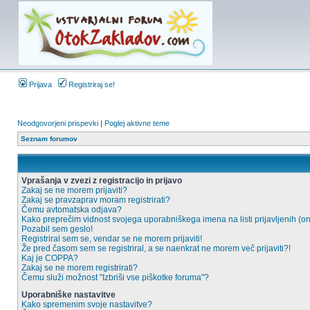
Prijava
Registriraj se!
Neodgovorjeni prispevki
|
Poglej aktivne teme
Seznam forumov
Vprašanja v zvezi z registracijo in prijavo
Zakaj se ne morem prijaviti?
Zakaj se pravzaprav moram registrirati?
Čemu avtomatska odjava?
Kako preprečim vidnost svojega uporabniškega imena na listi prijavljenih (o
Pozabil sem geslo!
Registriral sem se, vendar se ne morem prijaviti!
Že pred časom sem se registriral, a se naenkrat ne morem več prijaviti?!
Kaj je COPPA?
Zakaj se ne morem registrirati?
Čemu služi možnost "Izbriši vse piškotke foruma"?
Uporabniške nastavitve
Kako spremenim svoje nastavitve?