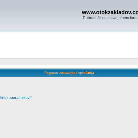
www.otokzakladov.c
Dobrodošli na ustvarjalnem foru
Pogosto zastavljena vprašanja
nline) uporabnikov?