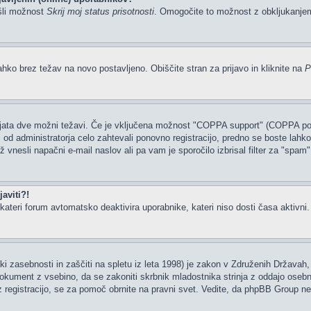
šli možnost
Skrij moj status prisotnosti
. Omogočite to možnost z obkljukanj
ahko brez težav na novo postavljeno. Obiščite stran za prijavo in kliknite na
P
tajata dve možni težavi. Če je vključena možnost "COPPA support" (COPPA podp
li od administratorja celo zahtevali ponovno registracijo, predno se boste lahko 
rž vnesli napačni e-mail naslov ali pa vam je sporočilo izbrisal filter za "spam
aviti?!
ateri forum avtomatsko deaktivira uporabnike, kateri niso dosti časa aktivni. Če
i zasebnosti in zaščiti na spletu iz leta 1998) je zakon v Združenih Državah, 
 dokument z vsebino, da se zakoniti skrbnik mladostnika strinja z oddajo osebn
ate z registracijo, se za pomoč obrnite na pravni svet. Vedite, da phpBB Group 