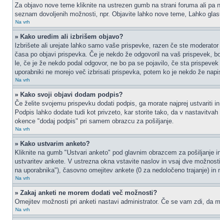
Za objavo nove teme kliknite na ustrezen gumb na strani foruma ali pa na
seznam dovoljenih možnosti, npr. Objavite lahko nove teme, Lahko glasu
Na vrh
» Kako uredim ali izbrišem objavo?
Izbrišete ali urejate lahko samo vaše prispevke, razen če ste moderator 
časa po objavi prispevka. Če je nekdo že odgovoril na vaš prispevek, bos
le, če je že nekdo podal odgovor, ne bo pa se pojavilo, če sta prispevek 
uporabniki ne morejo več izbrisati prispevka, potem ko je nekdo že napi
Na vrh
» Kako svoji objavi dodam podpis?
Če želite svojemu prispevku dodati podpis, ga morate najprej ustvariti in
Podpis lahko dodate tudi kot privzeto, kar storite tako, da v nastavitva
okence "dodaj podpis" pri samem obrazcu za pošiljanje.
Na vrh
» Kako ustvarim anketo?
Kliknite na gumb "Ustvari anketo" pod glavnim obrazcem za pošiljanje in
ustvaritev ankete. V ustrezna okna vstavite naslov in vsaj dve možnost
na uporabnika"), časovno omejitev ankete (0 za nedoločeno trajanje) in 
Na vrh
» Zakaj anketi ne morem dodati več možnosti?
Omejitev možnosti pri anketi nastavi administrator. Če se vam zdi, da mo
Na vrh