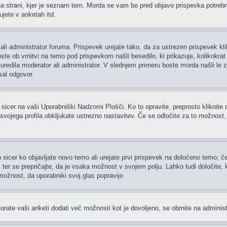
 strani, kjer je seznam tem. Morda se vam bo pred objavo prispevka potrebno re
jete v anketah itd.
ali administrator foruma. Prispevek urejate tako, da za ustrezen prispevek kl
te ob vrnitvi na temo pod prispevkom našli besedilo, ki prikazuje, kolikokrat i
uredila moderator ali administrator. V slednjem primeru boste morda našli le z
sal odgovor.
 sicer na vaši Uporabniški Nadzorni Plošči. Ko to opravite, preprosto kliknite 
h svojega profila obkljukate ustrezno nastavitev. Če se odločite za to možnost
 sicer ko objavljate novo temo ali urejate prvi prispevek na določeno temo; 
i ter se prepričajte, da je vsaka možnost v svojem polju. Lahko tudi določite
možnost, da uporabniki svoj glas popravijo
rate vaši anketi dodati več možnosti kot je dovoljeno, se obrnite na administ