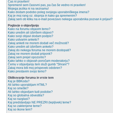
Čas ni pravilen!
Spremenil sem časovni pas, pa čas še vedno ni pravilen!
Mojega jezika ni na seznamu!
Kako dodam podobo poleg svojega uporabniškega imena?
Kaj je moj rang oz. stopnja in kako ga spremenim?
Zakaj sem ob kliku na e-mail povezavo nekega uporabnika pozvan k prijavi?
Poglavje o objavljanju
Kako na forumu objavim temo?
Kako uredim ali izbrišem objavo?
Kako svoji objavi dodam podpis?
Kako ustvarim anketo?
Zakaj anketi ne morem dodati več možnosti?
Kako uredim ali izbrišem anketo?
Zakaj do nekega foruma ne morem dostopati?
Zakaj ne morem dodati priponk?
Zakaj sem prejel opozorilo?
Kako lahko o objavah poročam moderatorju?
Čemu v objavljanju tem služi gumb "Shrani"?
Zakaj mora biti moj prispevek odobren?
Kako prestavim svojo temo?
Oblikovanje foruma in vrste tem
Kaj je BBKoda?
Ali lahko uporabljam HTML?
Kaj so smeški?
Ali lahko objavljam tudi podobe?
Kaj so globalna obvestila?
Kaj so razglasi?
Kaj predstavljajo NE PREZRI (lepljivek) teme?
Kaj so zaklenjene teme?
Kaj so ikone tem?