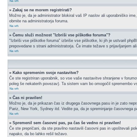
Na vrh
» Zakaj se ne morem registrirati?
Možno je, da je administrator blokiral vaš IP naslov ali uporabniško ime,
obrnite na administratorja foruma.
Na vrh
» Čemu služi možnost "Izbriši vse piškotke foruma"?
"Izbriši vse piškotke foruma" izbriše vse piškotke, ki jih je ustvaril p
prepovedane s strani administratorja. Če imate težave s prijavljanjem a
Na vrh
» Kako spremenim svoje nastavitve?
Če ste registriran uporabnik, so vse vaše nastavitve shranjene v forumo
poleg še nekaterih povezav). Ta sistem vam bo omogočil spremembo vs
Na vrh
» Čas ni pravilen!
Možno je, da je prikazan čas iz drugega časovnega pasu in je zato nep
Pariz, New York, Sydney itd. Vedite pa, da je spreminjanje časovnega pasu
Na vrh
» Spremenil sem časovni pas, pa čas še vedno ni pravilen!
Če ste prepričani, da ste pravilno nastavili časovni pas in upoštevali p
napako, da bo lahko rešil težavo.