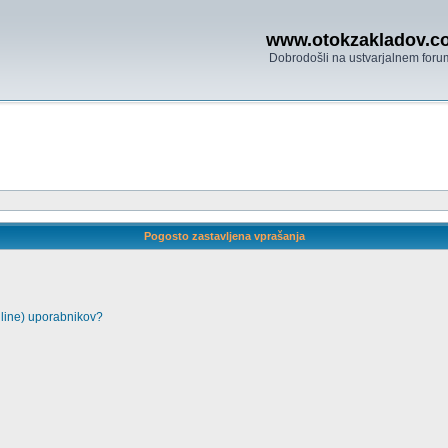
www.otokzakladov.c
Dobrodošli na ustvarjalnem foru
Pogosto zastavljena vprašanja
nline) uporabnikov?