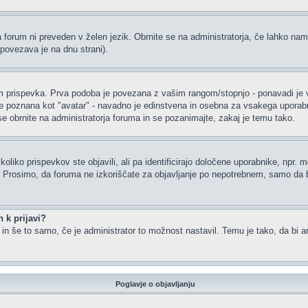
a forum ni preveden v želen jezik. Obrnite se na administratorja, če lahko nam
(povezava je na dnu strani).
rispevka. Prva podoba je povezana z vašim rangom/stopnjo - ponavadi je v obl
je poznana kot "avatar" - navadno je edinstvena in osebna za vsakega uporabnik
 se obrnite na administratorja foruma in se pozanimajte, zakaj je temu tako.
oliko prispevkov ste objavili, ali pa identificirajo določene uporabnike, npr. 
or. Prosimo, da foruma ne izkoriščate za objavljanje po nepotrebnem, samo da b
 k prijavi?
m in še to samo, če je administrator to možnost nastavil. Temu je tako, da b
Poglavje o objavljanju