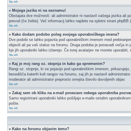
Na vrh
» Mojega jezika ni na seznamu!
Obstajata dve možnosti: ali administrator ni nastavil vašega jezika ali p
prevod (če želite). Več informacij lahko najdete na spletni strani phpBB 
Na vrh
» Kako dodam podobo poleg svojega uporabniškega imena?
Dve podobi se lahko pojavita pod uporabniškim imenom med prebiranjem p
objavili ali pa vaš status na forumu. Druga podoba je ponavadi večja in 
kje jih uporabniki lahko izberejo. Če torej avatarjev ne morete uporabiti,
Na vrh
» Kaj je moj rang oz. stopnja in kako ga spremenim?
Rangi oz. stopnje, ki se pojavijo pod uporabniškim imenom, prikazujejo, k
besedišča katerih koli rangov na forumu, saj jih je nastavil administrat
moderator ali administrator preprosto omejita število dovoljenih objav.
Na vrh
» Zakaj sem ob kliku na e-mail povezavo nekega uporabnika pozvan
Samo registrirani uporabniki lahko pošiljajo e-maile ostalim uporabniko
pošte.
Na vrh
» Kako na forumu objavim temo?