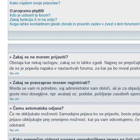
Kako najdem svoje priponke?
O programu phpBB
Kdo je ustvaril ta forum?
Zakaj funkcija X ni na voljo?
Koga lahko kontaktiram glede zlorab in pravnih zadev v zvezi s tem forumom
» Zakaj se ne morem prijaviti?
Obstaja kar nekaj razlogov, zakaj se to lahko zgodi. Najprej se prepričajt
da se je pojavila napaka v nastavitvah foruma, za kar pa bo moral poskr
Na vrh
» Zakaj se pravzaprav moram registrirati?
Morda se vam ni potrebno, saj administrator sam določi, ali je za objav
goste niso dosegljive, npr. avatarji oz. podobe, pošiljanje zasebnih sporo
Na vrh
» Čemu avtomatska odjava?
Če ne obkljukate možnosti
Samodejna prijava
ko se prijavite, boste pri
prijavo obkljukajte prej omenjeno možnost, kar pa vam odsvetujemo, če do
odstranil.
Na vrh
» Kako preprečim vidnost svojega uporabniškega imena na listi pri