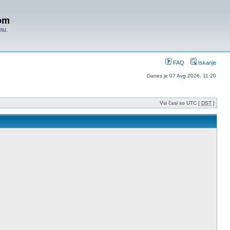
om
mu.
FAQ
Iskanje
Danes je 07 Avg 2026, 11:20
Vsi časi so UTC [
DST
]