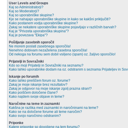
User Levels and Groups
Kaj so Administratorji?
Kaj so Moderatorji?
Kaj so uporabniške skupine?
Kje se nahajajo uporabniške skupine in kako se kakšni priključiti?
Kako postanem vodja uporabniške skupine?
Zakaj se nekatere uporabniške skupine pojavljajo v različnih barvah?
Kaj je "Privzeta uporabniška skupina"?
Kaj je povezava "Ekipa"?
Pošiljanje zasebnih sporočil
Ne morem poslati zasebnega sporočila!
Nenehno dobivam nezaželena zasebna sporočila!
Od nekoga na forumu sem dobil vsiljeno (spam) oz. žaljivo sporočilo!
Prijatelji in Sovražniki
Kdo so moji Prijatelji in Sovražniki na seznamu?
Kako lahko uporabnike dodam na oz. odstranim s seznama Prijateljev in So
Iskanje po forumih
Kako lahko preiščem forum oz. forume?
Zakaj je moje iskanje brez rezultatov?
Zakaj je odgovor na moje iskanje zgolj prazna stran!?
Kako poiščem določene člane?
Kako najdem svoje objave in teme?
Naročnine na teme in zaznamki
Kakšna je razlika med zaznamki in naročninami na teme?
Kako se na določene forume ali teme naročim?
Kako svojo naročnino odstranim?
Priponke
Katere priponke so dovoljene na tem forumu?