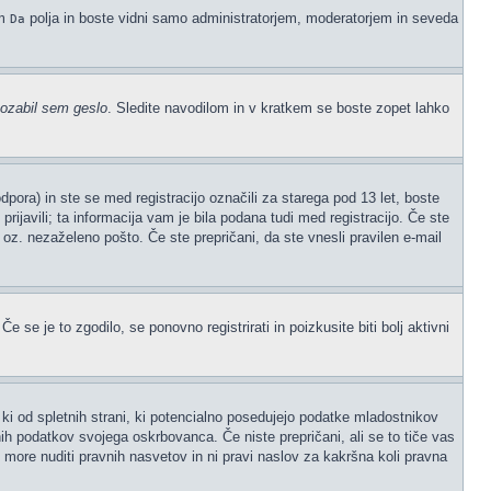
em
polja in boste vidni samo administratorjem, moderatorjem in seveda
Da
ozabil sem geslo
. Sledite navodilom in v kratkem se boste zopet lahko
ora) in ste se med registracijo označili za starega pod 13 let, boste
prijavili; ta informacija vam je bila podana tudi med registracijo. Če ste
" oz. nezaželeno pošto. Če ste prepričani, da ste vnesli pravilen e-mail
 se je to zgodilo, se ponovno registrirati in poizkusite biti bolj aktivni
ki od spletnih strani, ki potencialno posedujejo podatke mladostnikov
ih podatkov svojega oskrbovanca. Če niste prepričani, ali se to tiče vas
ne more nuditi pravnih nasvetov in ni pravi naslov za kakršna koli pravna