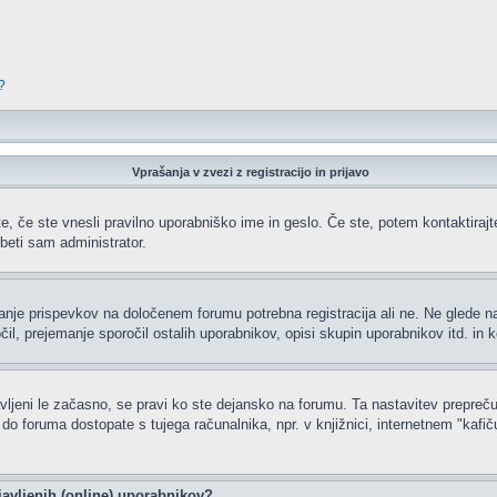
?
Vprašanja v zvezi z registracijo in prijavo
e, če ste vnesli pravilno uporabniško ime in geslo. Če ste, potem kontaktirajte 
beti sam administrator.
ljanje prispevkov na določenem forumu potrebna registracija ali ne. Ne glede 
čil, prejemanje sporočil ostalih uporabnikov, opisi skupin uporabnikov itd. in k
javljeni le začasno, se pravi ko ste dejansko na forumu. Ta nastavitev prepreču
 foruma dostopate s tujega računalnika, npr. v knjižnici, internetnem "kafiču",
javljenih (online) uporabnikov?