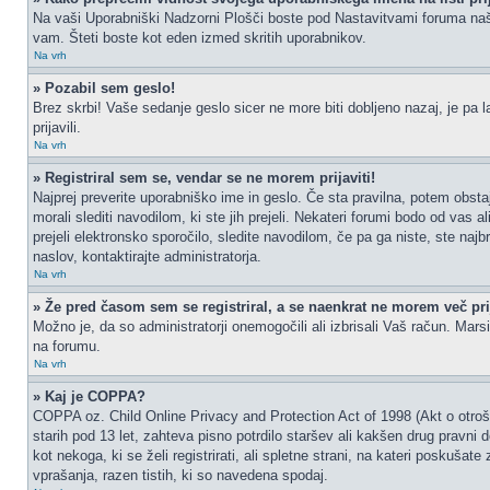
Na vaši Uporabniški Nadzorni Plošči boste pod Nastavitvami foruma na
vam. Šteti boste kot eden izmed skritih uporabnikov.
Na vrh
» Pozabil sem geslo!
Brez skrbi! Vaše sedanje geslo sicer ne more biti dobljeno nazaj, je pa l
prijavili.
Na vrh
» Registriral sem se, vendar se ne morem prijaviti!
Najprej preverite uporabniško ime in geslo. Če sta pravilna, potem obs
morali slediti navodilom, ki ste jih prejeli. Nekateri forumi bodo od vas a
prejeli elektronsko sporočilo, sledite navodilom, če pa ga niste, ste najb
naslov, kontaktirajte administratorja.
Na vrh
» Že pred časom sem se registriral, a se naenkrat ne morem več prij
Možno je, da so administratorji onemogočili ali izbrisali Vaš račun. Marsik
na forumu.
Na vrh
» Kaj je COPPA?
COPPA oz. Child Online Privacy and Protection Act of 1998 (Akt o otrošk
starih pod 13 let, zahteva pisno potrdilo staršev ali kakšen drug pravni
kot nekoga, ki se želi registrirati, ali spletne strani, na kateri poskuš
vprašanja, razen tistih, ki so navedena spodaj.