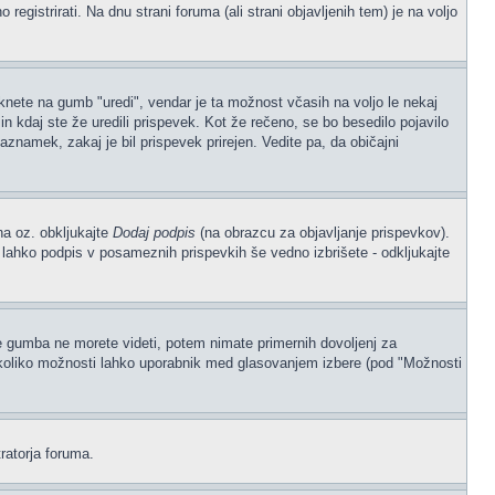
gistrirati. Na dnu strani foruma (ali strani objavljenih tem) je na voljo
iknete na gumb "uredi", vendar je ta možnost včasih na voljo le nekaj
n kdaj ste že uredili prispevek. Kot že rečeno, se bo besedilo pojavilo
aznamek, zakaj je bil prispevek prirejen. Vedite pa, da običajni
na oz. obkljukajte
Dodaj podpis
(na obrazcu za objavljanje prispevkov).
, lahko podpis v posameznih prispevkih še vedno izbrišete - odkljukajte
če gumba ne morete videti, potem nimate primernih dovoljenj za
, koliko možnosti lahko uporabnik med glasovanjem izbere (pod "Možnosti
ratorja foruma.