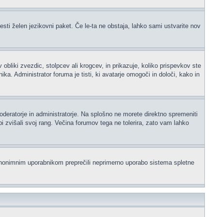
esti želen jezikovni paket. Če le-ta ne obstaja, lahko sami ustvarite nov
iki zvezdic, stolpcev ali krogcev, in prikazuje, koliko prispevkov ste
a. Administrator foruma je tisti, ki avatarje omogoči in določi, kako in
moderatorje in administratorje. Na splošno ne morete direktno spremeniti
i zvišali svoj rang. Večina forumov tega ne tolerira, zato vam lahko
i anonimnim uporabnikom preprečili neprimerno uporabo sistema spletne