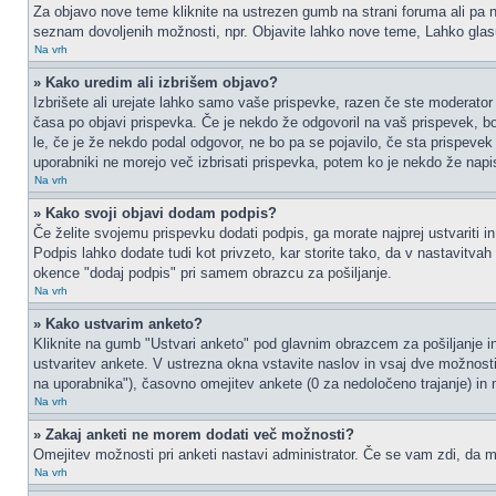
Za objavo nove teme kliknite na ustrezen gumb na strani foruma ali pa na
seznam dovoljenih možnosti, npr. Objavite lahko nove teme, Lahko glasu
Na vrh
» Kako uredim ali izbrišem objavo?
Izbrišete ali urejate lahko samo vaše prispevke, razen če ste moderator 
časa po objavi prispevka. Če je nekdo že odgovoril na vaš prispevek, bos
le, če je že nekdo podal odgovor, ne bo pa se pojavilo, če sta prispevek 
uporabniki ne morejo več izbrisati prispevka, potem ko je nekdo že napi
Na vrh
» Kako svoji objavi dodam podpis?
Če želite svojemu prispevku dodati podpis, ga morate najprej ustvariti in
Podpis lahko dodate tudi kot privzeto, kar storite tako, da v nastavitva
okence "dodaj podpis" pri samem obrazcu za pošiljanje.
Na vrh
» Kako ustvarim anketo?
Kliknite na gumb "Ustvari anketo" pod glavnim obrazcem za pošiljanje in
ustvaritev ankete. V ustrezna okna vstavite naslov in vsaj dve možnost
na uporabnika"), časovno omejitev ankete (0 za nedoločeno trajanje) in 
Na vrh
» Zakaj anketi ne morem dodati več možnosti?
Omejitev možnosti pri anketi nastavi administrator. Če se vam zdi, da mo
Na vrh