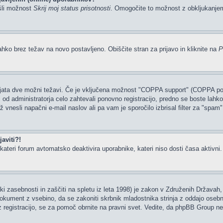
šli možnost
Skrij moj status prisotnosti
. Omogočite to možnost z obkljukanj
ahko brez težav na novo postavljeno. Obiščite stran za prijavo in kliknite na
P
tajata dve možni težavi. Če je vključena možnost "COPPA support" (COPPA podp
li od administratorja celo zahtevali ponovno registracijo, predno se boste lahko 
rž vnesli napačni e-mail naslov ali pa vam je sporočilo izbrisal filter za "spam
aviti?!
ateri forum avtomatsko deaktivira uporabnike, kateri niso dosti časa aktivni. Če
i zasebnosti in zaščiti na spletu iz leta 1998) je zakon v Združenih Državah, 
 dokument z vsebino, da se zakoniti skrbnik mladostnika strinja z oddajo osebn
ate z registracijo, se za pomoč obrnite na pravni svet. Vedite, da phpBB Group 