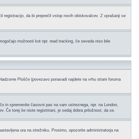
l registracijo, da bi preprečil vstop novih obiskovalcev. Z vprašanji se
omogočajo možnosti kot npr. read tracking, če seveda niso bile
ke Nadzorne Plošče (povezavo ponavadi najdete na vrhu strani foruma
ščo in spremenite časovni pas na vam ustreznega, npr. na London,
 Če torej še niste registrirani, je sedaj dobra priložnost, da se.
nastavljena ura na strežniku. Prosimo, opozorite administratorja na