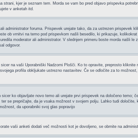
 strani, kjer je seznam tem. Morda se vam bo pred objavo prispevka potrebno re
jete v anketah itd.
ali administrator foruma. Prispevek urejate tako, da za ustrezen prispevek kl
te ob vrnitvi na temo pod prispevkom našli besedilo, ki prikazuje, kolikokrat i
uredila moderator ali administrator. V slednjem primeru boste morda našli le z
sal odgovor.
 sicer na vaši Uporabniški Nadzorni Plošči. Ko to opravite, preprosto kliknite 
h svojega profila obkljukate ustrezno nastavitev. Če se odločite za to možnost
 sicer ko objavljate novo temo ali urejate prvi prispevek na določeno temo; 
i ter se prepričajte, da je vsaka možnost v svojem polju. Lahko tudi določite
možnost, da uporabniki svoj glas popravijo
rate vaši anketi dodati več možnosti kot je dovoljeno, se obrnite na administ