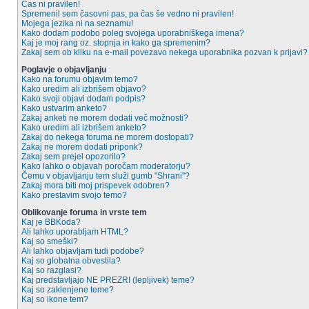
Čas ni pravilen!
Spremenil sem časovni pas, pa čas še vedno ni pravilen!
Mojega jezika ni na seznamu!
Kako dodam podobo poleg svojega uporabniškega imena?
Kaj je moj rang oz. stopnja in kako ga spremenim?
Zakaj sem ob kliku na e-mail povezavo nekega uporabnika pozvan k prijavi?
Poglavje o objavljanju
Kako na forumu objavim temo?
Kako uredim ali izbrišem objavo?
Kako svoji objavi dodam podpis?
Kako ustvarim anketo?
Zakaj anketi ne morem dodati več možnosti?
Kako uredim ali izbrišem anketo?
Zakaj do nekega foruma ne morem dostopati?
Zakaj ne morem dodati priponk?
Zakaj sem prejel opozorilo?
Kako lahko o objavah poročam moderatorju?
Čemu v objavljanju tem služi gumb "Shrani"?
Zakaj mora biti moj prispevek odobren?
Kako prestavim svojo temo?
Oblikovanje foruma in vrste tem
Kaj je BBKoda?
Ali lahko uporabljam HTML?
Kaj so smeški?
Ali lahko objavljam tudi podobe?
Kaj so globalna obvestila?
Kaj so razglasi?
Kaj predstavljajo NE PREZRI (lepljivek) teme?
Kaj so zaklenjene teme?
Kaj so ikone tem?