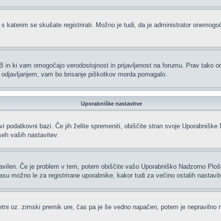
 s katerim se skušate registrirati. Možno je tudi, da je administrator onemogoči
hpBB in ki vam omogočajo verodostojnost in prijavljenost na forumu. Prav tako 
li odjavljanjem, vam bo brisanje piškotkov morda pomagalo.
Uporabniške nastavitve
vi podatkovni bazi. Če jih želite spremeniti, obiščite stran svoje Uporabniš
eh vaših nastavitev.
ravilen. Če je problem v tem, potem obiščite vašo Uporabniško Nadzorno Plo
 možno le za registrirane uporabnike, kakor tudi za večino ostalih nastavitev.
oletni oz. zimski premik ure, čas pa je še vedno napačen, potem je nepravilno 