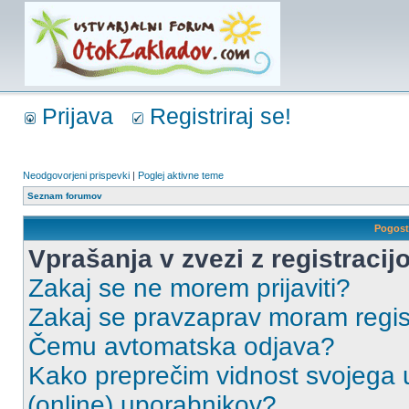
Prijava
Registriraj se!
Neodgovorjeni prispevki
|
Poglej aktivne teme
Seznam forumov
Pogost
Vprašanja v zvezi z registracijo
Zakaj se ne morem prijaviti?
Zakaj se pravzaprav moram regist
Čemu avtomatska odjava?
Kako preprečim vidnost svojega u
(online) uporabnikov?