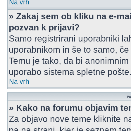
Na vrh
» Zakaj sem ob kliku na e-m
pozvan k prijavi?
Samo registrirani uporabniki la
uporabnikom in še to samo, če j
Temu je tako, da bi anonimnim
uporabo sistema spletne pošte
Na vrh
Po
» Kako na forumu objavim t
Za objavo nove teme kliknite n
pa na strani, kjer je seznam t