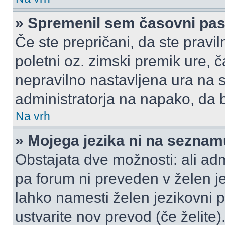
» Spremenil sem časovni pas,
Če ste prepričani, da ste pravil
poletni oz. zimski premik ure,
nepravilno nastavljena ura na s
administratorja na napako, da b
Na vrh
» Mojega jezika ni na seznam
Obstajata dve možnosti: ali admi
pa forum ni preveden v želen je
lahko namesti želen jezikovni p
ustvarite nov prevod (če želite)