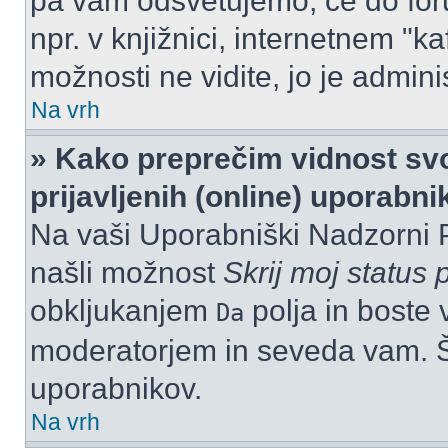
pa vam odsvetujemo, če do for
npr. v knjižnici, internetnem "ka
možnosti ne vidite, jo je adminis
Na vrh
» Kako preprečim vidnost svo
prijavljenih (online) uporabn
Na vaši Uporabniški Nadzorni 
našli možnost
Skrij moj status p
obkljukanjem
polja in boste 
Da
moderatorjem in seveda vam. Št
uporabnikov.
Na vrh