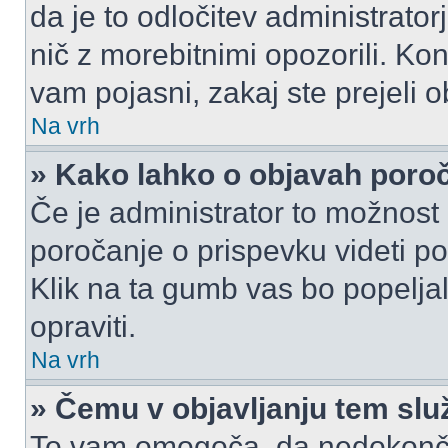
da je to odločitev administrat
nič z morebitnimi opozorili. Kon
vam pojasni, zakaj ste prejeli o
Na vrh
» Kako lahko o objavah por
Če je administrator to možnost
poročanje o prispevku videti pole
Klik na ta gumb vas bo popeljal
opraviti.
Na vrh
» Čemu v objavljanju tem slu
To vam omogoča, da nedokonča