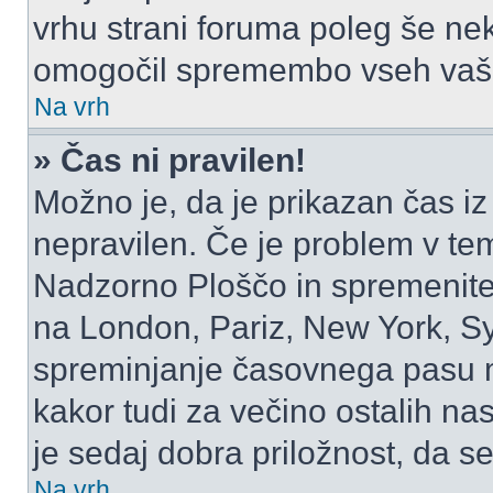
vrhu strani foruma poleg še ne
omogočil spremembo vseh vaši
Na vrh
» Čas ni pravilen!
Možno je, da je prikazan čas i
nepravilen. Če je problem v te
Nadzorno Ploščo in spremenite
na London, Pariz, New York, Syd
spreminjanje časovnega pasu m
kakor tudi za večino ostalih nast
je sedaj dobra priložnost, da se
Na vrh