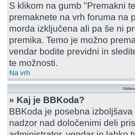
S klikom na gumb "Premakni te
premaknete na vrh foruma na prv
morda izključena ali pa še ni p
premika. Temo je možno premak
vendar bodite previdni in sledi
te možnosti.
Na vrh
Oblikov
» Kaj je BBKoda?
BBKoda je posebna izboljšava H
nadzor nad določenimi deli p
administrator, vendar jo lahko