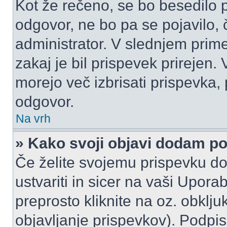
Kot že rečeno, se bo besedilo p
odgovor, ne bo pa se pojavilo, 
administrator. V slednjem prim
zakaj je bil prispevek prirejen.
morejo več izbrisati prispevka,
odgovor.
Na vrh
» Kako svoji objavi dodam p
Če želite svojemu prispevku do
ustvariti in sicer na vaši Upora
preprosto kliknite na oz. obklju
objavljanje prispevkov). Podpis