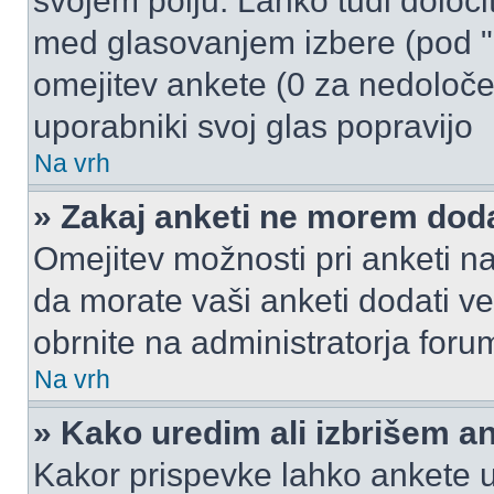
svojem polju. Lahko tudi določi
med glasovanjem izbere (pod "
omejitev ankete (0 za nedoloče
uporabniki svoj glas popravijo
Na vrh
» Zakaj anketi ne morem dod
Omejitev možnosti pri anketi na
da morate vaši anketi dodati ve
obrnite na administratorja foru
Na vrh
» Kako uredim ali izbrišem a
Kakor prispevke lahko ankete ur