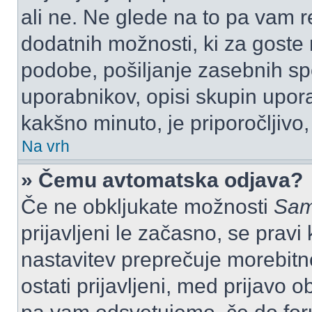
ali ne. Ne glede na to pa vam 
dodatnih možnosti, ki za goste n
podobe, pošiljanje zasebnih spo
uporabnikov, opisi skupin upora
kakšno minuto, je priporočljivo, 
Na vrh
» Čemu avtomatska odjava?
Če ne obkljukate možnosti
Sam
prijavljeni le začasno, se prav
nastavitev preprečuje morebitn
ostati prijavljeni, med prijavo 