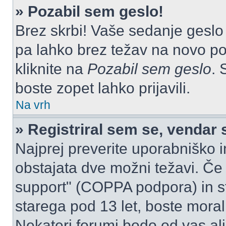
» Pozabil sem geslo!
Brez skrbi! Vaše sedanje geslo 
pa lahko brez težav na novo pos
kliknite na
Pozabil sem geslo
. 
boste zopet lahko prijavili.
Na vrh
» Registriral sem se, vendar 
Najprej preverite uporabniško i
obstajata dve možni težavi. Č
support" (COPPA podpora) in st
starega pod 13 let, boste morali 
Nekateri forumi bodo od vas ali