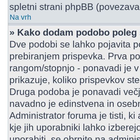
spletni strani phpBB (povezava 
Na vrh
» Kako dodam podobo poleg 
Dve podobi se lahko pojavita
prebiranjem prispevka. Prva p
rangom/stopnjo - ponavadi je v o
prikazuje, koliko prispevkov ste
Druga podoba je ponavadi večja
navadno je edinstvena in oseb
Administrator foruma je tisti, ki
kje jih uporabniki lahko izberej
uporabiti, se obrnite na admini