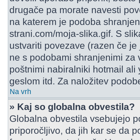
drugače pa morate navesti pov
na katerem je podoba shranjena
strani.com/moja-slika.gif. S s
ustvariti povezave (razen če je
ne s podobami shranjenimi za 
poštnimi nabiralniki hotmail ali
geslom itd. Za naložitev podob
Na vrh
» Kaj so globalna obvestila?
Globalna obvestila vsebujejo p
priporočljivo, da jih kar se da 