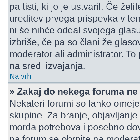
pa tisti, ki jo je ustvaril. Če žel
ureditev prvega prispevka v te
ni še nihče oddal svojega glasu
izbriše, če pa so člani že glasov
moderator ali administrator. T
na sredi izvajanja.
Na vrh
» Zakaj do nekega foruma ne
Nekateri forumi so lahko omeje
skupine. Za branje, objavljanje
morda potrebovali posebno dov
na forum se obrnite na moderato