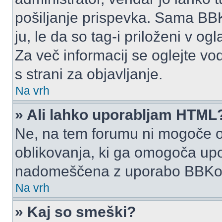
pošiljanje prispevka. Sama BB
ju, le da so tag-i priloženi v ogl
Za več informacij se oglejte vo
s strani za objavljanje.
Na vrh
» Ali lahko uporabljam HTML
Ne, na tem forumu ni mogoče o
oblikovanja, ki ga omogoča up
nadomeščena z uporabo BBKo
Na vrh
» Kaj so smeški?