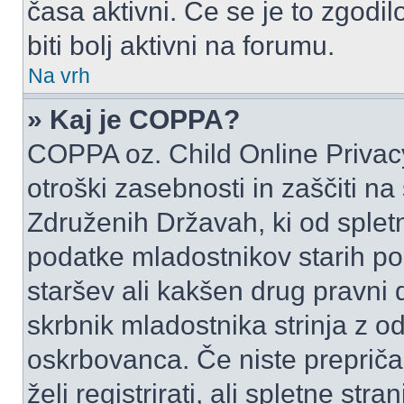
časa aktivni. Če se je to zgodilo
biti bolj aktivni na forumu.
Na vrh
» Kaj je COPPA?
COPPA oz. Child Online Privacy
otroški zasebnosti in zaščiti na
Združenih Državah, ki od spletn
podatke mladostnikov starih pod
staršev ali kakšen drug pravni
skrbnik mladostnika strinja z 
oskrbovanca. Če niste prepričani
želi registrirati, ali spletne str