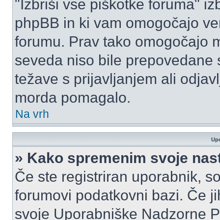
"Izbriši vse piškotke foruma" izbr
phpBB in ki vam omogočajo vero
forumu. Prav tako omogočajo mo
seveda niso bile prepovedane s
težave s prijavljanjem ali odja
morda pomagalo.
Na vrh
Upo
» Kako spremenim svoje nas
Če ste registriran uporabnik, s
forumovi podatkovni bazi. Če jih
svoje Uporabniške Nadzorne P