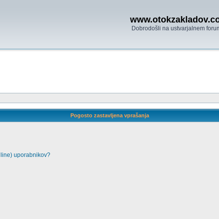
www.otokzakladov.c
Dobrodošli na ustvarjalnem foru
Pogosto zastavljena vprašanja
nline) uporabnikov?