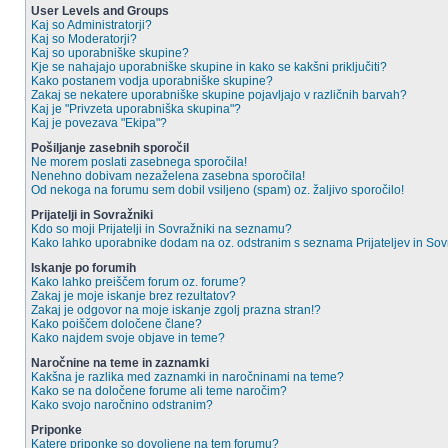
User Levels and Groups
Kaj so Administratorji?
Kaj so Moderatorji?
Kaj so uporabniške skupine?
Kje se nahajajo uporabniške skupine in kako se kakšni priključiti?
Kako postanem vodja uporabniške skupine?
Zakaj se nekatere uporabniške skupine pojavljajo v različnih barvah?
Kaj je "Privzeta uporabniška skupina"?
Kaj je povezava "Ekipa"?
Pošiljanje zasebnih sporočil
Ne morem poslati zasebnega sporočila!
Nenehno dobivam nezaželena zasebna sporočila!
Od nekoga na forumu sem dobil vsiljeno (spam) oz. žaljivo sporočilo!
Prijatelji in Sovražniki
Kdo so moji Prijatelji in Sovražniki na seznamu?
Kako lahko uporabnike dodam na oz. odstranim s seznama Prijateljev in So
Iskanje po forumih
Kako lahko preiščem forum oz. forume?
Zakaj je moje iskanje brez rezultatov?
Zakaj je odgovor na moje iskanje zgolj prazna stran!?
Kako poiščem določene člane?
Kako najdem svoje objave in teme?
Naročnine na teme in zaznamki
Kakšna je razlika med zaznamki in naročninami na teme?
Kako se na določene forume ali teme naročim?
Kako svojo naročnino odstranim?
Priponke
Katere priponke so dovoljene na tem forumu?