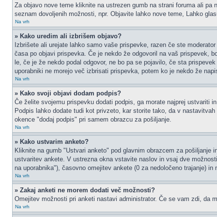
Za objavo nove teme kliknite na ustrezen gumb na strani foruma ali pa na
seznam dovoljenih možnosti, npr. Objavite lahko nove teme, Lahko glasu
Na vrh
» Kako uredim ali izbrišem objavo?
Izbrišete ali urejate lahko samo vaše prispevke, razen če ste moderator 
časa po objavi prispevka. Če je nekdo že odgovoril na vaš prispevek, bos
le, če je že nekdo podal odgovor, ne bo pa se pojavilo, če sta prispevek 
uporabniki ne morejo več izbrisati prispevka, potem ko je nekdo že napi
Na vrh
» Kako svoji objavi dodam podpis?
Če želite svojemu prispevku dodati podpis, ga morate najprej ustvariti in
Podpis lahko dodate tudi kot privzeto, kar storite tako, da v nastavitva
okence "dodaj podpis" pri samem obrazcu za pošiljanje.
Na vrh
» Kako ustvarim anketo?
Kliknite na gumb "Ustvari anketo" pod glavnim obrazcem za pošiljanje in
ustvaritev ankete. V ustrezna okna vstavite naslov in vsaj dve možnost
na uporabnika"), časovno omejitev ankete (0 za nedoločeno trajanje) in 
Na vrh
» Zakaj anketi ne morem dodati več možnosti?
Omejitev možnosti pri anketi nastavi administrator. Če se vam zdi, da mo
Na vrh