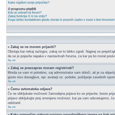
Kako najdem svoje priponke?
O programu phpBB
Kdo je ustvaril ta forum?
Zakaj funkcija X ni na voljo?
Koga lahko kontaktiram glede zlorab in pravnih zadev v zvezi s tem forumom
» Zakaj se ne morem prijaviti?
Obstaja kar nekaj razlogov, zakaj se to lahko zgodi. Najprej se prepričajt
da se je pojavila napaka v nastavitvah foruma, za kar pa bo moral poskr
Na vrh
» Zakaj se pravzaprav moram registrirati?
Morda se vam ni potrebno, saj administrator sam določi, ali je za objav
goste niso dosegljive, npr. avatarji oz. podobe, pošiljanje zasebnih sporo
Na vrh
» Čemu avtomatska odjava?
Če ne obkljukate možnosti
Samodejna prijava
ko se prijavite, boste pri
prijavo obkljukajte prej omenjeno možnost, kar pa vam odsvetujemo, če do
odstranil.
Na vrh
» Kako preprečim vidnost svojega uporabniškega imena na listi pri