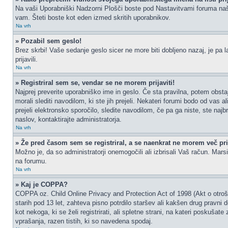
Na vaši Uporabniški Nadzorni Plošči boste pod Nastavitvami foruma na
vam. Šteti boste kot eden izmed skritih uporabnikov.
Na vrh
» Pozabil sem geslo!
Brez skrbi! Vaše sedanje geslo sicer ne more biti dobljeno nazaj, je pa l
prijavili.
Na vrh
» Registriral sem se, vendar se ne morem prijaviti!
Najprej preverite uporabniško ime in geslo. Če sta pravilna, potem obs
morali slediti navodilom, ki ste jih prejeli. Nekateri forumi bodo od vas a
prejeli elektronsko sporočilo, sledite navodilom, če pa ga niste, ste najb
naslov, kontaktirajte administratorja.
Na vrh
» Že pred časom sem se registriral, a se naenkrat ne morem več prij
Možno je, da so administratorji onemogočili ali izbrisali Vaš račun. Marsik
na forumu.
Na vrh
» Kaj je COPPA?
COPPA oz. Child Online Privacy and Protection Act of 1998 (Akt o otrošk
starih pod 13 let, zahteva pisno potrdilo staršev ali kakšen drug pravni
kot nekoga, ki se želi registrirati, ali spletne strani, na kateri poskuš
vprašanja, razen tistih, ki so navedena spodaj.