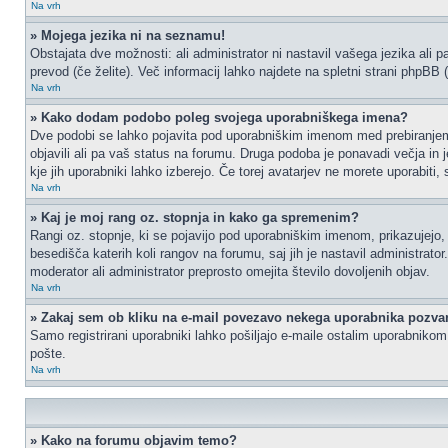
Na vrh
» Mojega jezika ni na seznamu!
Obstajata dve možnosti: ali administrator ni nastavil vašega jezika ali p
prevod (če želite). Več informacij lahko najdete na spletni strani phpBB 
Na vrh
» Kako dodam podobo poleg svojega uporabniškega imena?
Dve podobi se lahko pojavita pod uporabniškim imenom med prebiranjem p
objavili ali pa vaš status na forumu. Druga podoba je ponavadi večja in 
kje jih uporabniki lahko izberejo. Če torej avatarjev ne morete uporabiti,
Na vrh
» Kaj je moj rang oz. stopnja in kako ga spremenim?
Rangi oz. stopnje, ki se pojavijo pod uporabniškim imenom, prikazujejo, k
besedišča katerih koli rangov na forumu, saj jih je nastavil administrat
moderator ali administrator preprosto omejita število dovoljenih objav.
Na vrh
» Zakaj sem ob kliku na e-mail povezavo nekega uporabnika pozvan
Samo registrirani uporabniki lahko pošiljajo e-maile ostalim uporabniko
pošte.
Na vrh
» Kako na forumu objavim temo?