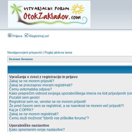
Prijava
Registriraj se!
Neodgovorjeni prispevki
|
Poglej aktivne teme
Seznam forumov
Vprašanja v zvezi z registracijo in prijavo
Zakaj se ne morem prijaviti?
Zakaj se pravzaprav moram registrirati?
Čemu avtomatska odjava?
Kako preprečim vidnost svojega uporabniškega imena na listi prijavljenih (o
Pozabil sem geslo!
Registriral sem se, vendar se ne morem prijaviti!
Že pred časom sem se registriral, a se naenkrat ne morem več prijaviti?!
Kaj je COPPA?
Zakaj se ne morem registrirati?
Čemu služi možnost "Izbriši vse piškotke foruma"?
Uporabniške nastavitve
Kako spremenim svoje nastavitve?