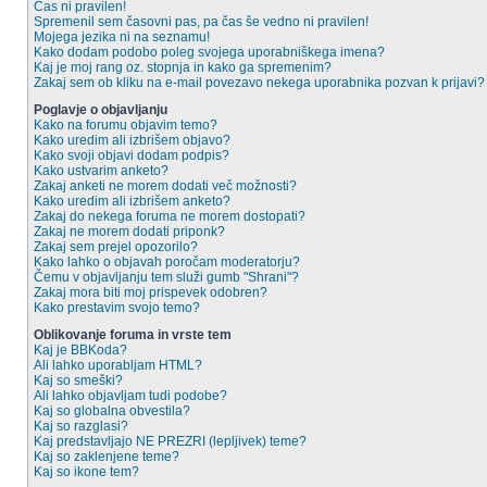
Čas ni pravilen!
Spremenil sem časovni pas, pa čas še vedno ni pravilen!
Mojega jezika ni na seznamu!
Kako dodam podobo poleg svojega uporabniškega imena?
Kaj je moj rang oz. stopnja in kako ga spremenim?
Zakaj sem ob kliku na e-mail povezavo nekega uporabnika pozvan k prijavi?
Poglavje o objavljanju
Kako na forumu objavim temo?
Kako uredim ali izbrišem objavo?
Kako svoji objavi dodam podpis?
Kako ustvarim anketo?
Zakaj anketi ne morem dodati več možnosti?
Kako uredim ali izbrišem anketo?
Zakaj do nekega foruma ne morem dostopati?
Zakaj ne morem dodati priponk?
Zakaj sem prejel opozorilo?
Kako lahko o objavah poročam moderatorju?
Čemu v objavljanju tem služi gumb "Shrani"?
Zakaj mora biti moj prispevek odobren?
Kako prestavim svojo temo?
Oblikovanje foruma in vrste tem
Kaj je BBKoda?
Ali lahko uporabljam HTML?
Kaj so smeški?
Ali lahko objavljam tudi podobe?
Kaj so globalna obvestila?
Kaj so razglasi?
Kaj predstavljajo NE PREZRI (lepljivek) teme?
Kaj so zaklenjene teme?
Kaj so ikone tem?