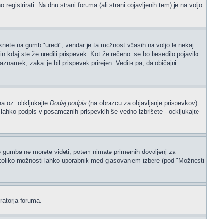
gistrirati. Na dnu strani foruma (ali strani objavljenih tem) je na voljo
iknete na gumb "uredi", vendar je ta možnost včasih na voljo le nekaj
n kdaj ste že uredili prispevek. Kot že rečeno, se bo besedilo pojavilo
aznamek, zakaj je bil prispevek prirejen. Vedite pa, da običajni
na oz. obkljukajte
Dodaj podpis
(na obrazcu za objavljanje prispevkov).
, lahko podpis v posameznih prispevkih še vedno izbrišete - odkljukajte
če gumba ne morete videti, potem nimate primernih dovoljenj za
, koliko možnosti lahko uporabnik med glasovanjem izbere (pod "Možnosti
ratorja foruma.