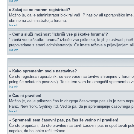
Na vrh
» Zakaj se ne morem registrirati?
Možno je, da je administrator blokiral vaš IP naslov ali uporabniško ime,
obrnite na administratorja foruma.
Na vrh
» Čemu služi možnost "Izbriši vse piškotke foruma"?
"Izbriši vse piškotke foruma" izbriše vse piškotke, ki jih je ustvaril p
prepovedane s strani administratorja. Če imate težave s prijavljanjem a
Na vrh
» Kako spremenim svoje nastavitve?
Če ste registriran uporabnik, so vse vaše nastavitve shranjene v forumo
poleg še nekaterih povezav). Ta sistem vam bo omogočil spremembo vs
Na vrh
» Čas ni pravilen!
Možno je, da je prikazan čas iz drugega časovnega pasu in je zato nep
Pariz, New York, Sydney itd. Vedite pa, da je spreminjanje časovnega pasu
Na vrh
» Spremenil sem časovni pas, pa čas še vedno ni pravilen!
Če ste prepričani, da ste pravilno nastavili časovni pas in upoštevali p
napako, da bo lahko rešil težavo.