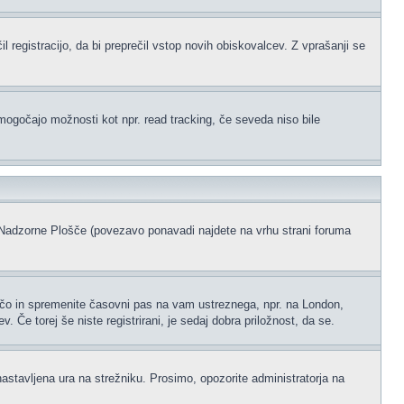
l registracijo, da bi preprečil vstop novih obiskovalcev. Z vprašanji se
omogočajo možnosti kot npr. read tracking, če seveda niso bile
ke Nadzorne Plošče (povezavo ponavadi najdete na vrhu strani foruma
ščo in spremenite časovni pas na vam ustreznega, npr. na London,
 Če torej še niste registrirani, je sedaj dobra priložnost, da se.
nastavljena ura na strežniku. Prosimo, opozorite administratorja na