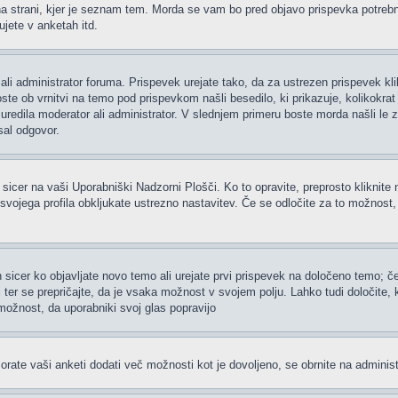
 strani, kjer je seznam tem. Morda se vam bo pred objavo prispevka potrebno re
jete v anketah itd.
ali administrator foruma. Prispevek urejate tako, da za ustrezen prispevek kl
te ob vrnitvi na temo pod prispevkom našli besedilo, ki prikazuje, kolikokrat i
uredila moderator ali administrator. V slednjem primeru boste morda našli le z
sal odgovor.
 sicer na vaši Uporabniški Nadzorni Plošči. Ko to opravite, preprosto kliknite 
h svojega profila obkljukate ustrezno nastavitev. Če se odločite za to možnost
 sicer ko objavljate novo temo ali urejate prvi prispevek na določeno temo; 
i ter se prepričajte, da je vsaka možnost v svojem polju. Lahko tudi določite
možnost, da uporabniki svoj glas popravijo
rate vaši anketi dodati več možnosti kot je dovoljeno, se obrnite na administ