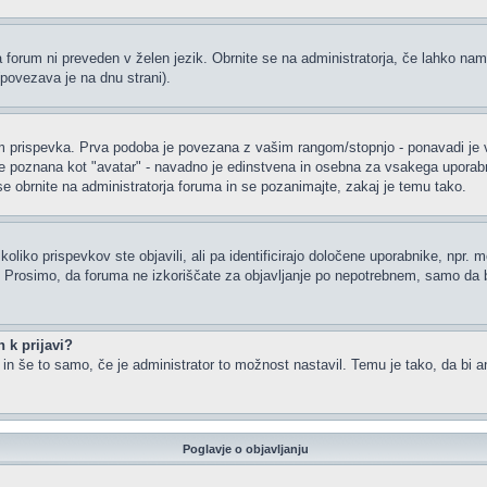
a forum ni preveden v želen jezik. Obrnite se na administratorja, če lahko nam
(povezava je na dnu strani).
rispevka. Prva podoba je povezana z vašim rangom/stopnjo - ponavadi je v obl
je poznana kot "avatar" - navadno je edinstvena in osebna za vsakega uporabnik
 se obrnite na administratorja foruma in se pozanimajte, zakaj je temu tako.
oliko prispevkov ste objavili, ali pa identificirajo določene uporabnike, npr. 
or. Prosimo, da foruma ne izkoriščate za objavljanje po nepotrebnem, samo da b
 k prijavi?
m in še to samo, če je administrator to možnost nastavil. Temu je tako, da b
Poglavje o objavljanju