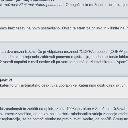
šli možnost
Skrij moj status prisotnosti
. Omogočite to možnost z obkljukanj
ahko brez težav na novo postavljeno. Obiščite stran za prijavo in kliknite na
P
tajata dve možni težavi. Če je vključena možnost "COPPA support" (COPPA podp
li od administratorja celo zahtevali ponovno registracijo, predno se boste lahko 
rž vnesli napačni e-mail naslov ali pa vam je sporočilo izbrisal filter za "spam
aviti?!
ateri forum avtomatsko deaktivira uporabnike, kateri niso dosti časa aktivni. Če
i zasebnosti in zaščiti na spletu iz leta 1998) je zakon v Združenih Državah, 
 dokument z vsebino, da se zakoniti skrbnik mladostnika strinja z oddajo osebn
ate z registracijo, se za pomoč obrnite na pravni svet. Vedite, da phpBB Group 