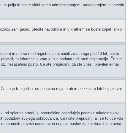
em
polja in boste vidni samo administratorjem, moderatorjem in seveda
Da
ozabil sem geslo
. Sledite navodilom in v kratkem se boste zopet lahko
ora) in ste se med registracijo označili za starega pod 13 let, boste
prijavili; ta informacija vam je bila podana tudi med registracijo. Če ste
" oz. nezaželeno pošto. Če ste prepričani, da ste vnesli pravilen e-mail
 se je to zgodilo, se ponovno registrirati in poizkusite biti bolj aktivni
ki od spletnih strani, ki potencialno posedujejo podatke mladostnikov
ih podatkov svojega oskrbovanca. Če niste prepričani, ali se to tiče vas
ne more nuditi pravnih nasvetov in ni pravi naslov za kakršna koli pravna