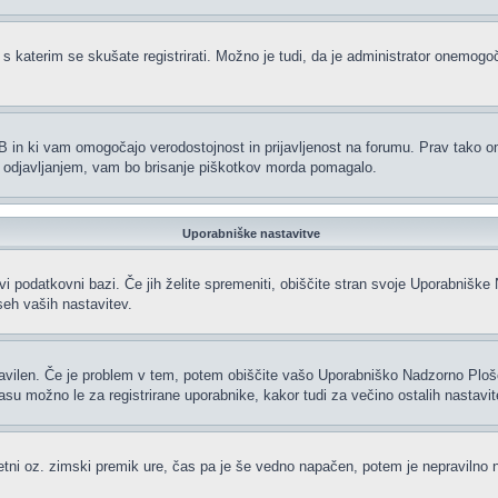
 s katerim se skušate registrirati. Možno je tudi, da je administrator onemogoči
hpBB in ki vam omogočajo verodostojnost in prijavljenost na forumu. Prav tako 
li odjavljanjem, vam bo brisanje piškotkov morda pomagalo.
Uporabniške nastavitve
vi podatkovni bazi. Če jih želite spremeniti, obiščite stran svoje Uporabniš
eh vaših nastavitev.
ravilen. Če je problem v tem, potem obiščite vašo Uporabniško Nadzorno Plo
 možno le za registrirane uporabnike, kakor tudi za večino ostalih nastavitev.
oletni oz. zimski premik ure, čas pa je še vedno napačen, potem je nepravilno 