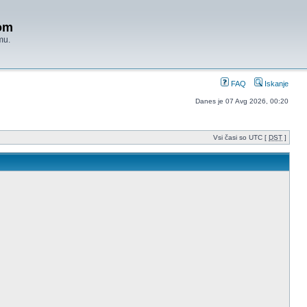
om
mu.
FAQ
Iskanje
Danes je 07 Avg 2026, 00:20
Vsi časi so UTC [
DST
]