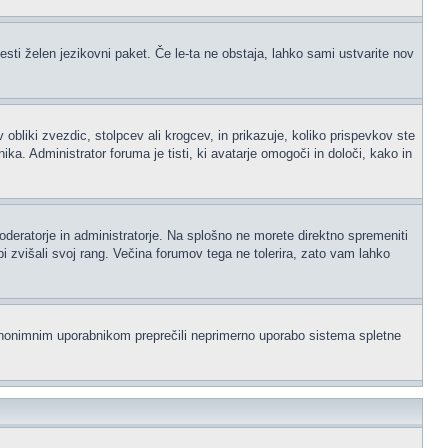
esti želen jezikovni paket. Če le-ta ne obstaja, lahko sami ustvarite nov
iki zvezdic, stolpcev ali krogcev, in prikazuje, koliko prispevkov ste
a. Administrator foruma je tisti, ki avatarje omogoči in določi, kako in
moderatorje in administratorje. Na splošno ne morete direktno spremeniti
i zvišali svoj rang. Večina forumov tega ne tolerira, zato vam lahko
i anonimnim uporabnikom preprečili neprimerno uporabo sistema spletne