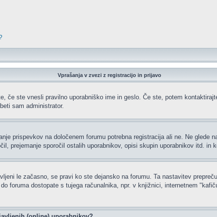
?
Vprašanja v zvezi z registracijo in prijavo
e, če ste vnesli pravilno uporabniško ime in geslo. Če ste, potem kontaktirajte 
beti sam administrator.
ljanje prispevkov na določenem forumu potrebna registracija ali ne. Ne glede 
čil, prejemanje sporočil ostalih uporabnikov, opisi skupin uporabnikov itd. in k
javljeni le začasno, se pravi ko ste dejansko na forumu. Ta nastavitev prepreču
 foruma dostopate s tujega računalnika, npr. v knjižnici, internetnem "kafiču",
javljenih (online) uporabnikov?