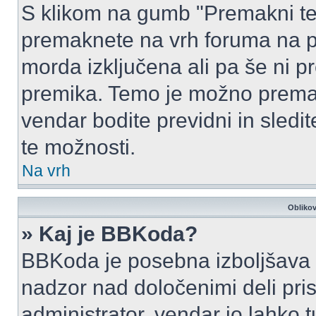
S klikom na gumb "Premakni te
premaknete na vrh foruma na prv
morda izključena ali pa še ni p
premika. Temo je možno premak
vendar bodite previdni in sledi
te možnosti.
Na vrh
Oblikov
» Kaj je BBKoda?
BBKoda je posebna izboljšava H
nadzor nad določenimi deli p
administrator, vendar jo lahko