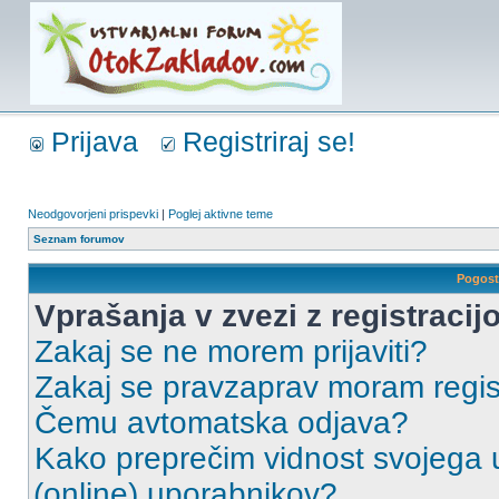
Prijava
Registriraj se!
Neodgovorjeni prispevki
|
Poglej aktivne teme
Seznam forumov
Pogost
Vprašanja v zvezi z registracijo
Zakaj se ne morem prijaviti?
Zakaj se pravzaprav moram regist
Čemu avtomatska odjava?
Kako preprečim vidnost svojega u
(online) uporabnikov?