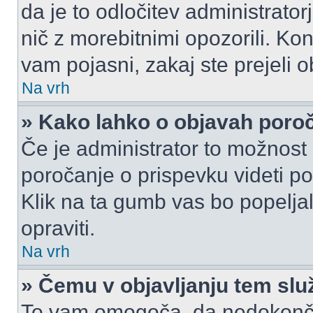
da je to odločitev administrat
nič z morebitnimi opozorili. Kon
vam pojasni, zakaj ste prejeli o
Na vrh
» Kako lahko o objavah por
Če je administrator to možnost
poročanje o prispevku videti pole
Klik na ta gumb vas bo popeljal
opraviti.
Na vrh
» Čemu v objavljanju tem slu
To vam omogoča, da nedokonča