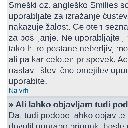
Smeški oz. angleško Smilies so
uporabljate za izražanje čustev
nakazuje žalost. Celoten sezn
za pošiljanje. Ne uporabljajte 
tako hitro postane neberljiv, m
ali pa kar celoten prispevek. A
nastavil številčno omejitev upo
uporabite.
Na vrh
» Ali lahko objavljam tudi po
Da, tudi podobe lahko objavite 
dovolil uporabo priponk, boste 