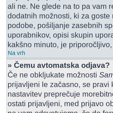
ali ne. Ne glede na to pa vam 
dodatnih možnosti, ki za goste n
podobe, pošiljanje zasebnih spo
uporabnikov, opisi skupin upora
kakšno minuto, je priporočljivo, 
Na vrh
» Čemu avtomatska odjava?
Če ne obkljukate možnosti
Sam
prijavljeni le začasno, se prav
nastavitev preprečuje morebitn
ostati prijavljeni, med prijavo 