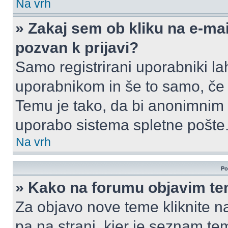
Na vrh
» Zakaj sem ob kliku na e-m
pozvan k prijavi?
Samo registrirani uporabniki la
uporabnikom in še to samo, če j
Temu je tako, da bi anonimnim
uporabo sistema spletne pošte
Na vrh
Po
» Kako na forumu objavim t
Za objavo nove teme kliknite n
pa na strani, kjer je seznam t