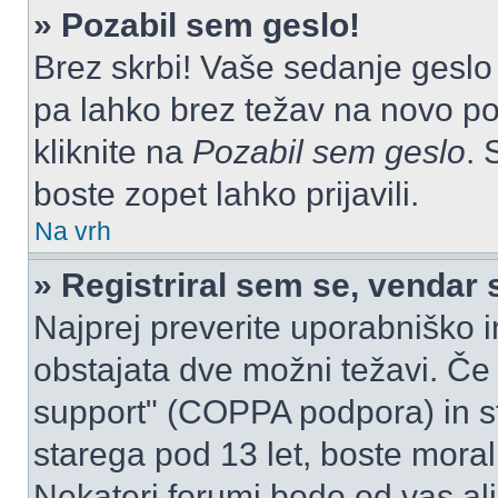
» Pozabil sem geslo!
Brez skrbi! Vaše sedanje geslo 
pa lahko brez težav na novo pos
kliknite na
Pozabil sem geslo
. 
boste zopet lahko prijavili.
Na vrh
» Registriral sem se, vendar 
Najprej preverite uporabniško i
obstajata dve možni težavi. Č
support" (COPPA podpora) in st
starega pod 13 let, boste morali 
Nekateri forumi bodo od vas ali