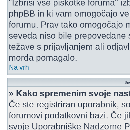
"Izbriši vse piškotke foruma" izbr
phpBB in ki vam omogočajo vero
forumu. Prav tako omogočajo mo
seveda niso bile prepovedane s
težave s prijavljanjem ali odja
morda pomagalo.
Na vrh
Upo
» Kako spremenim svoje nas
Če ste registriran uporabnik, s
forumovi podatkovni bazi. Če jih
svoje Uporabniške Nadzorne P