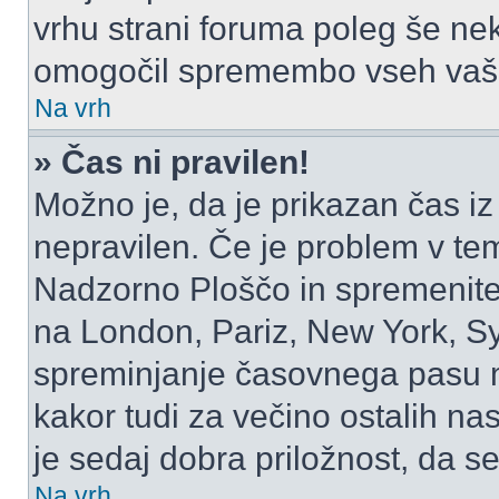
vrhu strani foruma poleg še ne
omogočil spremembo vseh vaši
Na vrh
» Čas ni pravilen!
Možno je, da je prikazan čas i
nepravilen. Če je problem v te
Nadzorno Ploščo in spremenite
na London, Pariz, New York, Syd
spreminjanje časovnega pasu m
kakor tudi za večino ostalih nast
je sedaj dobra priložnost, da se
Na vrh