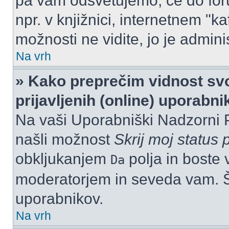
pa vam odsvetujemo, če do for
npr. v knjižnici, internetnem "ka
možnosti ne vidite, jo je adminis
Na vrh
» Kako preprečim vidnost svo
prijavljenih (online) uporabn
Na vaši Uporabniški Nadzorni 
našli možnost
Skrij moj status p
obkljukanjem
polja in boste 
Da
moderatorjem in seveda vam. Št
uporabnikov.
Na vrh