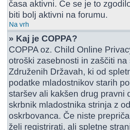
časa aktivni. Če se je to zgodilo
biti bolj aktivni na forumu.
Na vrh
» Kaj je COPPA?
COPPA oz. Child Online Privacy
otroški zasebnosti in zaščiti na
Združenih Državah, ki od spletn
podatke mladostnikov starih pod
staršev ali kakšen drug pravni
skrbnik mladostnika strinja z 
oskrbovanca. Če niste prepričani
želi registrirati, ali spletne str