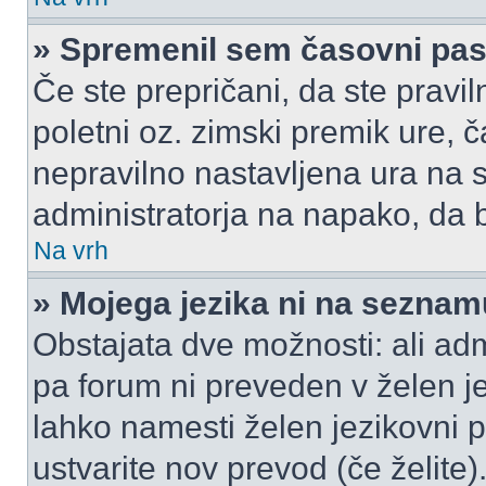
» Spremenil sem časovni pas,
Če ste prepričani, da ste pravil
poletni oz. zimski premik ure,
nepravilno nastavljena ura na s
administratorja na napako, da b
Na vrh
» Mojega jezika ni na seznam
Obstajata dve možnosti: ali admi
pa forum ni preveden v želen je
lahko namesti želen jezikovni p
ustvarite nov prevod (če želite)