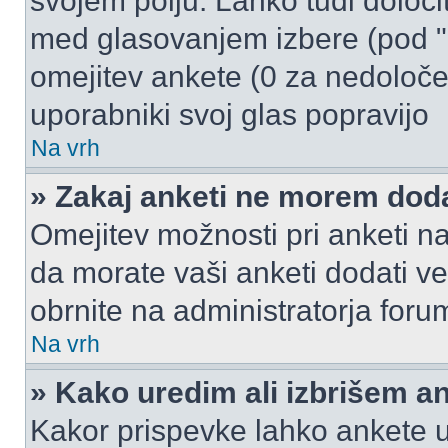
svojem polju. Lahko tudi določi
med glasovanjem izbere (pod "
omejitev ankete (0 za nedoloče
uporabniki svoj glas popravijo
Na vrh
» Zakaj anketi ne morem dod
Omejitev možnosti pri anketi na
da morate vaši anketi dodati ve
obrnite na administratorja foru
Na vrh
» Kako uredim ali izbrišem a
Kakor prispevke lahko ankete ur