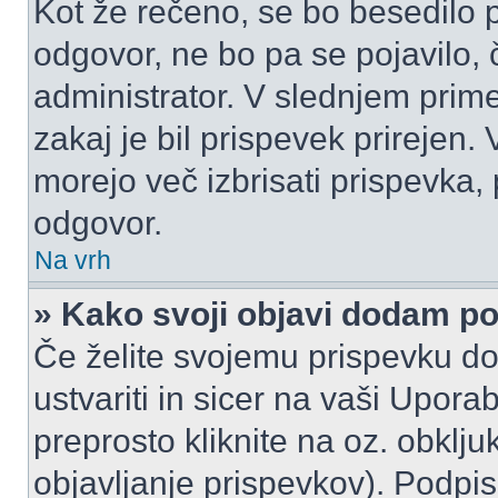
Kot že rečeno, se bo besedilo p
odgovor, ne bo pa se pojavilo, 
administrator. V slednjem prim
zakaj je bil prispevek prirejen.
morejo več izbrisati prispevka,
odgovor.
Na vrh
» Kako svoji objavi dodam p
Če želite svojemu prispevku do
ustvariti in sicer na vaši Upora
preprosto kliknite na oz. obklju
objavljanje prispevkov). Podpis