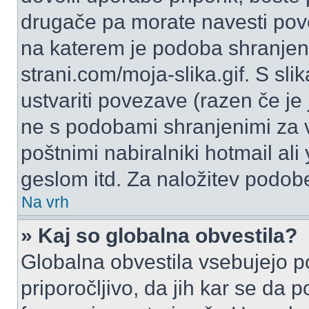
drugače pa morate navesti pov
na katerem je podoba shranjena
strani.com/moja-slika.gif. S s
ustvariti povezave (razen če je
ne s podobami shranjenimi za 
poštnimi nabiralniki hotmail ali
geslom itd. Za naložitev podob
Na vrh
» Kaj so globalna obvestila?
Globalna obvestila vsebujejo p
priporočljivo, da jih kar se da 