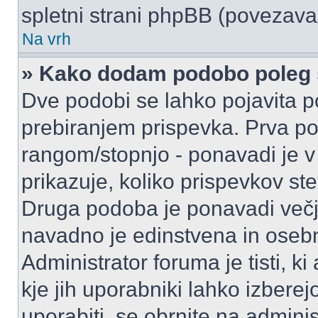
spletni strani phpBB (povezava 
Na vrh
» Kako dodam podobo poleg 
Dve podobi se lahko pojavita
prebiranjem prispevka. Prva p
rangom/stopnjo - ponavadi je v o
prikazuje, koliko prispevkov ste
Druga podoba je ponavadi večja
navadno je edinstvena in oseb
Administrator foruma je tisti, ki
kje jih uporabniki lahko izberej
uporabiti, se obrnite na admini