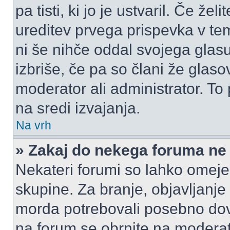
pa tisti, ki jo je ustvaril. Če žel
ureditev prvega prispevka v te
ni še nihče oddal svojega glasu
izbriše, če pa so člani že glasov
moderator ali administrator. T
na sredi izvajanja.
Na vrh
» Zakaj do nekega foruma ne
Nekateri forumi so lahko omeje
skupine. Za branje, objavljanje
morda potrebovali posebno dov
na forum se obrnite na moderato