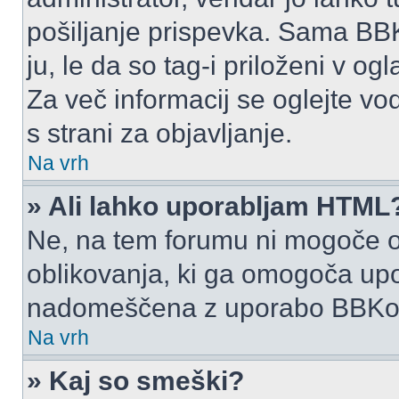
pošiljanje prispevka. Sama BB
ju, le da so tag-i priloženi v ogl
Za več informacij se oglejte vo
s strani za objavljanje.
Na vrh
» Ali lahko uporabljam HTML
Ne, na tem forumu ni mogoče o
oblikovanja, ki ga omogoča up
nadomeščena z uporabo BBKo
Na vrh
» Kaj so smeški?