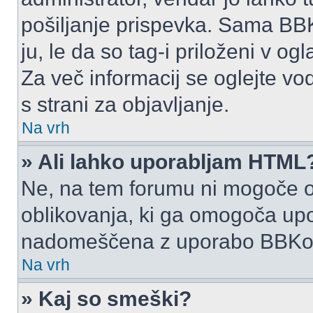
pošiljanje prispevka. Sama BB
ju, le da so tag-i priloženi v ogl
Za več informacij se oglejte vo
s strani za objavljanje.
Na vrh
» Ali lahko uporabljam HTML
Ne, na tem forumu ni mogoče o
oblikovanja, ki ga omogoča up
nadomeščena z uporabo BBKo
Na vrh
» Kaj so smeški?