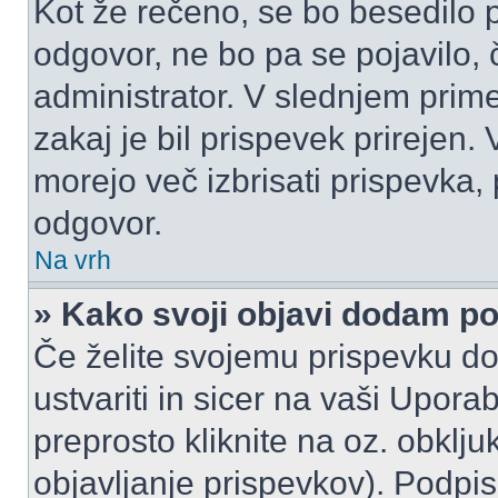
Kot že rečeno, se bo besedilo p
odgovor, ne bo pa se pojavilo, 
administrator. V slednjem prim
zakaj je bil prispevek prirejen.
morejo več izbrisati prispevka,
odgovor.
Na vrh
» Kako svoji objavi dodam p
Če želite svojemu prispevku do
ustvariti in sicer na vaši Upora
preprosto kliknite na oz. obklju
objavljanje prispevkov). Podpis