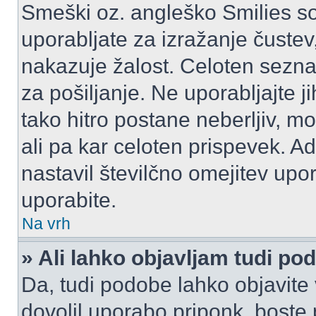
Smeški oz. angleško Smilies so
uporabljate za izražanje čustev
nakazuje žalost. Celoten sezn
za pošiljanje. Ne uporabljajte 
tako hitro postane neberljiv, m
ali pa kar celoten prispevek. A
nastavil številčno omejitev upo
uporabite.
Na vrh
» Ali lahko objavljam tudi po
Da, tudi podobe lahko objavite 
dovolil uporabo priponk, boste 