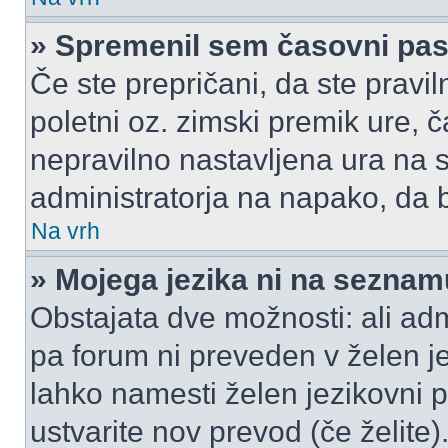
» Spremenil sem časovni pas,
Če ste prepričani, da ste pravil
poletni oz. zimski premik ure,
nepravilno nastavljena ura na s
administratorja na napako, da b
Na vrh
» Mojega jezika ni na seznam
Obstajata dve možnosti: ali admi
pa forum ni preveden v želen je
lahko namesti želen jezikovni p
ustvarite nov prevod (če želite)