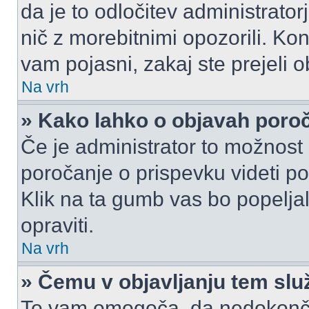
da je to odločitev administrat
nič z morebitnimi opozorili. Kon
vam pojasni, zakaj ste prejeli o
Na vrh
» Kako lahko o objavah por
Če je administrator to možnost
poročanje o prispevku videti pole
Klik na ta gumb vas bo popeljal
opraviti.
Na vrh
» Čemu v objavljanju tem slu
To vam omogoča, da nedokonča