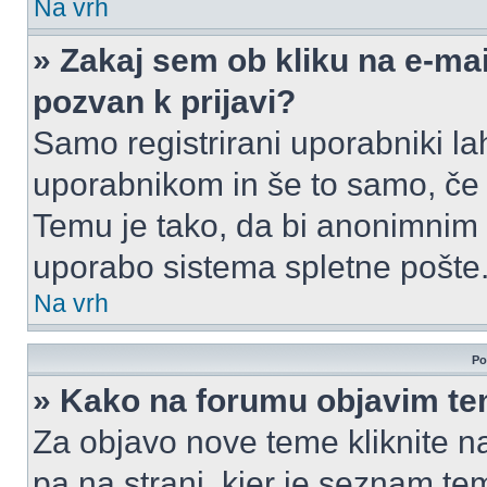
Na vrh
» Zakaj sem ob kliku na e-m
pozvan k prijavi?
Samo registrirani uporabniki la
uporabnikom in še to samo, če j
Temu je tako, da bi anonimnim
uporabo sistema spletne pošte
Na vrh
Po
» Kako na forumu objavim t
Za objavo nove teme kliknite n
pa na strani, kjer je seznam t