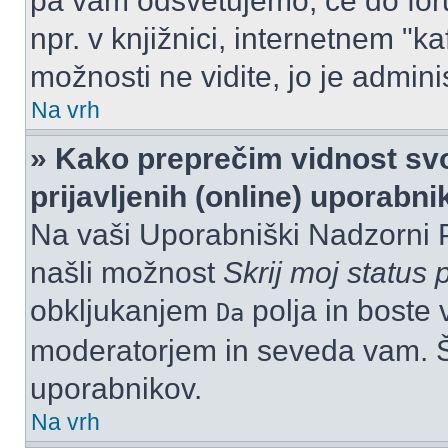
pa vam odsvetujemo, če do for
npr. v knjižnici, internetnem "ka
možnosti ne vidite, jo je adminis
Na vrh
» Kako preprečim vidnost svo
prijavljenih (online) uporabn
Na vaši Uporabniški Nadzorni 
našli možnost
Skrij moj status p
obkljukanjem
polja in boste 
Da
moderatorjem in seveda vam. Št
uporabnikov.
Na vrh