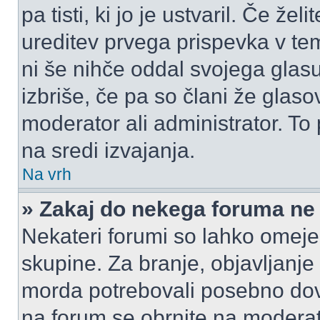
pa tisti, ki jo je ustvaril. Če žel
ureditev prvega prispevka v te
ni še nihče oddal svojega glasu
izbriše, če pa so člani že glasov
moderator ali administrator. T
na sredi izvajanja.
Na vrh
» Zakaj do nekega foruma ne
Nekateri forumi so lahko omeje
skupine. Za branje, objavljanje
morda potrebovali posebno dov
na forum se obrnite na moderato