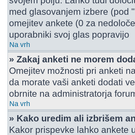
svojem polju. Lahko tudi določi
med glasovanjem izbere (pod "
omejitev ankete (0 za nedoloče
uporabniki svoj glas popravijo
Na vrh
» Zakaj anketi ne morem dod
Omejitev možnosti pri anketi na
da morate vaši anketi dodati ve
obrnite na administratorja foru
Na vrh
» Kako uredim ali izbrišem a
Kakor prispevke lahko ankete ur