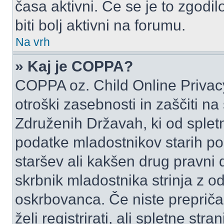
časa aktivni. Če se je to zgodilo
biti bolj aktivni na forumu.
Na vrh
» Kaj je COPPA?
COPPA oz. Child Online Privacy
otroški zasebnosti in zaščiti na
Združenih Državah, ki od spletn
podatke mladostnikov starih pod
staršev ali kakšen drug pravni
skrbnik mladostnika strinja z 
oskrbovanca. Če niste prepričani
želi registrirati, ali spletne str