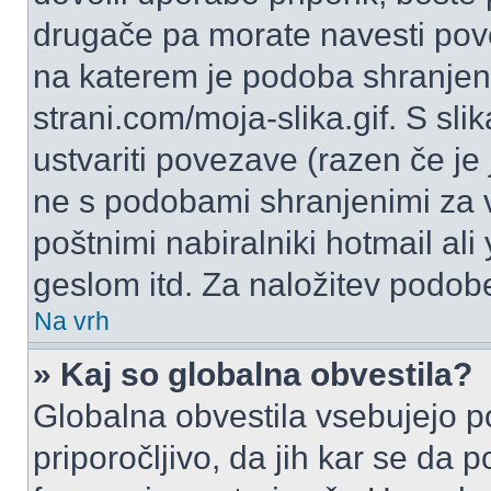
drugače pa morate navesti pov
na katerem je podoba shranjena
strani.com/moja-slika.gif. S s
ustvariti povezave (razen če je
ne s podobami shranjenimi za 
poštnimi nabiralniki hotmail ali
geslom itd. Za naložitev podob
Na vrh
» Kaj so globalna obvestila?
Globalna obvestila vsebujejo p
priporočljivo, da jih kar se da 