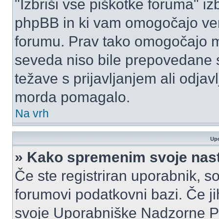
"Izbriši vse piškotke foruma" izbr
phpBB in ki vam omogočajo vero
forumu. Prav tako omogočajo mo
seveda niso bile prepovedane s
težave s prijavljanjem ali odja
morda pomagalo.
Na vrh
Upo
» Kako spremenim svoje nas
Če ste registriran uporabnik, s
forumovi podatkovni bazi. Če jih
svoje Uporabniške Nadzorne P