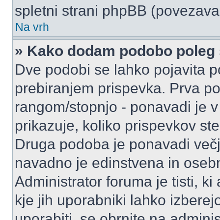
spletni strani phpBB (povezava 
Na vrh
» Kako dodam podobo poleg 
Dve podobi se lahko pojavita
prebiranjem prispevka. Prva p
rangom/stopnjo - ponavadi je v o
prikazuje, koliko prispevkov ste
Druga podoba je ponavadi večja
navadno je edinstvena in oseb
Administrator foruma je tisti, ki
kje jih uporabniki lahko izberej
uporabiti, se obrnite na admini