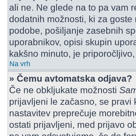
ali ne. Ne glede na to pa vam 
dodatnih možnosti, ki za goste n
podobe, pošiljanje zasebnih spo
uporabnikov, opisi skupin upora
kakšno minuto, je priporočljivo, 
Na vrh
» Čemu avtomatska odjava?
Če ne obkljukate možnosti
Sam
prijavljeni le začasno, se prav
nastavitev preprečuje morebitn
ostati prijavljeni, med prijavo 