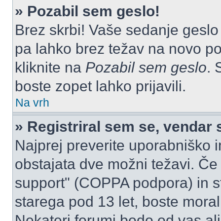
» Pozabil sem geslo!
Brez skrbi! Vaše sedanje geslo 
pa lahko brez težav na novo pos
kliknite na
Pozabil sem geslo
. 
boste zopet lahko prijavili.
Na vrh
» Registriral sem se, vendar 
Najprej preverite uporabniško i
obstajata dve možni težavi. Č
support" (COPPA podpora) in st
starega pod 13 let, boste morali 
Nekateri forumi bodo od vas ali