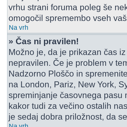
vrhu strani foruma poleg še ne
omogočil spremembo vseh vaši
Na vrh
» Čas ni pravilen!
Možno je, da je prikazan čas i
nepravilen. Če je problem v te
Nadzorno Ploščo in spremenite
na London, Pariz, New York, Syd
spreminjanje časovnega pasu m
kakor tudi za večino ostalih nast
je sedaj dobra priložnost, da se
Na vrh