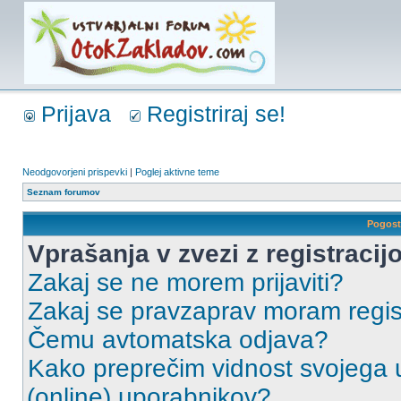
Prijava
Registriraj se!
Neodgovorjeni prispevki
|
Poglej aktivne teme
Seznam forumov
Pogost
Vprašanja v zvezi z registracijo
Zakaj se ne morem prijaviti?
Zakaj se pravzaprav moram regist
Čemu avtomatska odjava?
Kako preprečim vidnost svojega u
(online) uporabnikov?