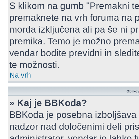
S klikom na gumb "Premakni te
premaknete na vrh foruma na prv
morda izključena ali pa še ni p
premika. Temo je možno premak
vendar bodite previdni in sledi
te možnosti.
Na vrh
Oblikov
» Kaj je BBKoda?
BBKoda je posebna izboljšava H
nadzor nad določenimi deli p
administrator, vendar jo lahko