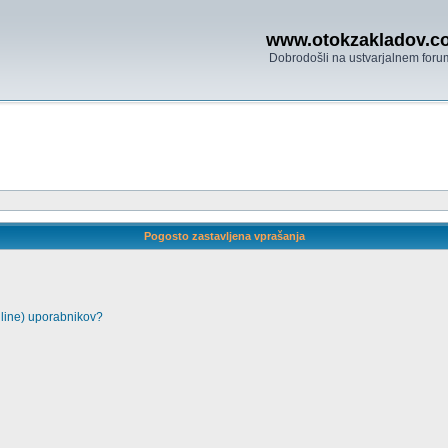
www.otokzakladov.c
Dobrodošli na ustvarjalnem foru
Pogosto zastavljena vprašanja
nline) uporabnikov?