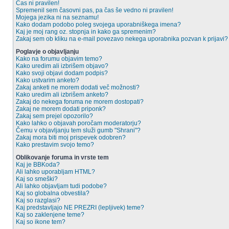
Čas ni pravilen!
Spremenil sem časovni pas, pa čas še vedno ni pravilen!
Mojega jezika ni na seznamu!
Kako dodam podobo poleg svojega uporabniškega imena?
Kaj je moj rang oz. stopnja in kako ga spremenim?
Zakaj sem ob kliku na e-mail povezavo nekega uporabnika pozvan k prijavi?
Poglavje o objavljanju
Kako na forumu objavim temo?
Kako uredim ali izbrišem objavo?
Kako svoji objavi dodam podpis?
Kako ustvarim anketo?
Zakaj anketi ne morem dodati več možnosti?
Kako uredim ali izbrišem anketo?
Zakaj do nekega foruma ne morem dostopati?
Zakaj ne morem dodati priponk?
Zakaj sem prejel opozorilo?
Kako lahko o objavah poročam moderatorju?
Čemu v objavljanju tem služi gumb "Shrani"?
Zakaj mora biti moj prispevek odobren?
Kako prestavim svojo temo?
Oblikovanje foruma in vrste tem
Kaj je BBKoda?
Ali lahko uporabljam HTML?
Kaj so smeški?
Ali lahko objavljam tudi podobe?
Kaj so globalna obvestila?
Kaj so razglasi?
Kaj predstavljajo NE PREZRI (lepljivek) teme?
Kaj so zaklenjene teme?
Kaj so ikone tem?