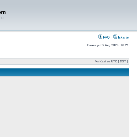
om
mu.
FAQ
Iskanje
Danes je 09 Avg 2026, 10:21
Vsi časi so UTC [
DST
]