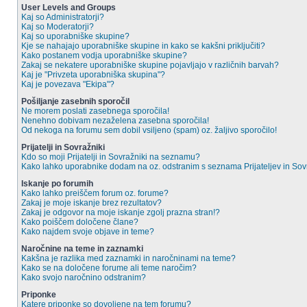
User Levels and Groups
Kaj so Administratorji?
Kaj so Moderatorji?
Kaj so uporabniške skupine?
Kje se nahajajo uporabniške skupine in kako se kakšni priključiti?
Kako postanem vodja uporabniške skupine?
Zakaj se nekatere uporabniške skupine pojavljajo v različnih barvah?
Kaj je "Privzeta uporabniška skupina"?
Kaj je povezava "Ekipa"?
Pošiljanje zasebnih sporočil
Ne morem poslati zasebnega sporočila!
Nenehno dobivam nezaželena zasebna sporočila!
Od nekoga na forumu sem dobil vsiljeno (spam) oz. žaljivo sporočilo!
Prijatelji in Sovražniki
Kdo so moji Prijatelji in Sovražniki na seznamu?
Kako lahko uporabnike dodam na oz. odstranim s seznama Prijateljev in So
Iskanje po forumih
Kako lahko preiščem forum oz. forume?
Zakaj je moje iskanje brez rezultatov?
Zakaj je odgovor na moje iskanje zgolj prazna stran!?
Kako poiščem določene člane?
Kako najdem svoje objave in teme?
Naročnine na teme in zaznamki
Kakšna je razlika med zaznamki in naročninami na teme?
Kako se na določene forume ali teme naročim?
Kako svojo naročnino odstranim?
Priponke
Katere priponke so dovoljene na tem forumu?