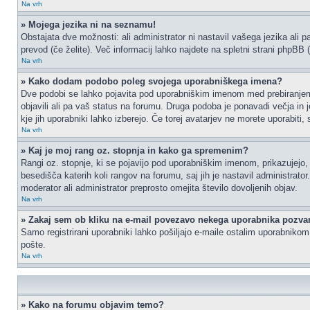
Na vrh
» Mojega jezika ni na seznamu!
Obstajata dve možnosti: ali administrator ni nastavil vašega jezika ali p
prevod (če želite). Več informacij lahko najdete na spletni strani phpBB 
Na vrh
» Kako dodam podobo poleg svojega uporabniškega imena?
Dve podobi se lahko pojavita pod uporabniškim imenom med prebiranjem p
objavili ali pa vaš status na forumu. Druga podoba je ponavadi večja in 
kje jih uporabniki lahko izberejo. Če torej avatarjev ne morete uporabiti,
Na vrh
» Kaj je moj rang oz. stopnja in kako ga spremenim?
Rangi oz. stopnje, ki se pojavijo pod uporabniškim imenom, prikazujejo, k
besedišča katerih koli rangov na forumu, saj jih je nastavil administrat
moderator ali administrator preprosto omejita število dovoljenih objav.
Na vrh
» Zakaj sem ob kliku na e-mail povezavo nekega uporabnika pozvan
Samo registrirani uporabniki lahko pošiljajo e-maile ostalim uporabniko
pošte.
Na vrh
» Kako na forumu objavim temo?