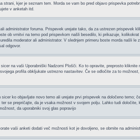
 strani, kjer je seznam tem. Morda se vam bo pred objavo prispevka potrebno re
jete v anketah itd.
ali administrator foruma. Prispevek urejate tako, da za ustrezen prispevek kl
te ob vrnitvi na temo pod prispevkom našli besedilo, ki prikazuje, kolikokrat i
uredila moderator ali administrator. V slednjem primeru boste morda našli le z
sal odgovor.
 sicer na vaši Uporabniški Nadzorni Plošči. Ko to opravite, preprosto kliknite 
h svojega profila obkljukate ustrezno nastavitev. Če se odločite za to možnost
 sicer ko objavljate novo temo ali urejate prvi prispevek na določeno temo; 
i ter se prepričajte, da je vsaka možnost v svojem polju. Lahko tudi določite
možnost, da uporabniki svoj glas popravijo
rate vaši anketi dodati več možnosti kot je dovoljeno, se obrnite na administ