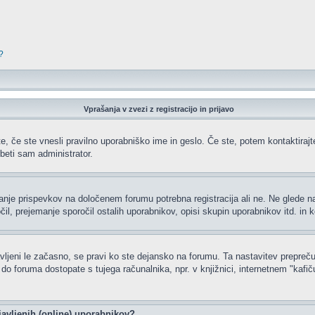
?
Vprašanja v zvezi z registracijo in prijavo
e, če ste vnesli pravilno uporabniško ime in geslo. Če ste, potem kontaktirajte 
beti sam administrator.
ljanje prispevkov na določenem forumu potrebna registracija ali ne. Ne glede 
čil, prejemanje sporočil ostalih uporabnikov, opisi skupin uporabnikov itd. in k
javljeni le začasno, se pravi ko ste dejansko na forumu. Ta nastavitev prepreču
 foruma dostopate s tujega računalnika, npr. v knjižnici, internetnem "kafiču",
javljenih (online) uporabnikov?