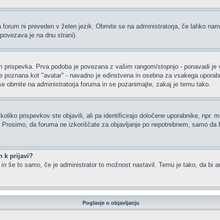
a forum ni preveden v želen jezik. Obrnite se na administratorja, če lahko nam
(povezava je na dnu strani).
rispevka. Prva podoba je povezana z vašim rangom/stopnjo - ponavadi je v obl
je poznana kot "avatar" - navadno je edinstvena in osebna za vsakega uporabnik
 se obrnite na administratorja foruma in se pozanimajte, zakaj je temu tako.
oliko prispevkov ste objavili, ali pa identificirajo določene uporabnike, npr. 
or. Prosimo, da foruma ne izkoriščate za objavljanje po nepotrebnem, samo da b
 k prijavi?
m in še to samo, če je administrator to možnost nastavil. Temu je tako, da b
Poglavje o objavljanju