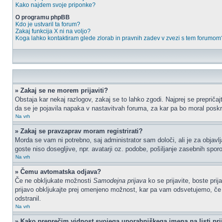
Kako najdem svoje priponke?
O programu phpBB
Kdo je ustvaril ta forum?
Zakaj funkcija X ni na voljo?
Koga lahko kontaktiram glede zlorab in pravnih zadev v zvezi s tem forumom
» Zakaj se ne morem prijaviti?
Obstaja kar nekaj razlogov, zakaj se to lahko zgodi. Najprej se prepričajt
da se je pojavila napaka v nastavitvah foruma, za kar pa bo moral poskr
Na vrh
» Zakaj se pravzaprav moram registrirati?
Morda se vam ni potrebno, saj administrator sam določi, ali je za objav
goste niso dosegljive, npr. avatarji oz. podobe, pošiljanje zasebnih sporo
Na vrh
» Čemu avtomatska odjava?
Če ne obkljukate možnosti
Samodejna prijava
ko se prijavite, boste pri
prijavo obkljukajte prej omenjeno možnost, kar pa vam odsvetujemo, če do
odstranil.
Na vrh
» Kako preprečim vidnost svojega uporabniškega imena na listi pri