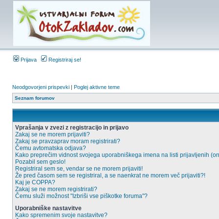
Prijava
Registriraj se!
Neodgovorjeni prispevki
|
Poglej aktivne teme
Seznam forumov
Vprašanja v zvezi z registracijo in prijavo
Zakaj se ne morem prijaviti?
Zakaj se pravzaprav moram registrirati?
Čemu avtomatska odjava?
Kako preprečim vidnost svojega uporabniškega imena na listi prijavljenih (o
Pozabil sem geslo!
Registriral sem se, vendar se ne morem prijaviti!
Že pred časom sem se registriral, a se naenkrat ne morem več prijaviti?!
Kaj je COPPA?
Zakaj se ne morem registrirati?
Čemu služi možnost "Izbriši vse piškotke foruma"?
Uporabniške nastavitve
Kako spremenim svoje nastavitve?