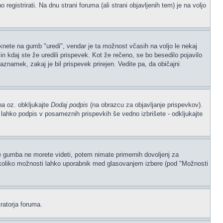
gistrirati. Na dnu strani foruma (ali strani objavljenih tem) je na voljo
iknete na gumb "uredi", vendar je ta možnost včasih na voljo le nekaj
n kdaj ste že uredili prispevek. Kot že rečeno, se bo besedilo pojavilo
aznamek, zakaj je bil prispevek prirejen. Vedite pa, da običajni
na oz. obkljukajte
Dodaj podpis
(na obrazcu za objavljanje prispevkov).
, lahko podpis v posameznih prispevkih še vedno izbrišete - odkljukajte
če gumba ne morete videti, potem nimate primernih dovoljenj za
, koliko možnosti lahko uporabnik med glasovanjem izbere (pod "Možnosti
ratorja foruma.