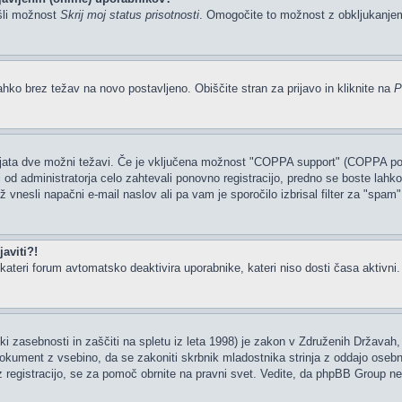
šli možnost
Skrij moj status prisotnosti
. Omogočite to možnost z obkljukanj
ahko brez težav na novo postavljeno. Obiščite stran za prijavo in kliknite na
P
tajata dve možni težavi. Če je vključena možnost "COPPA support" (COPPA podp
li od administratorja celo zahtevali ponovno registracijo, predno se boste lahko 
rž vnesli napačni e-mail naslov ali pa vam je sporočilo izbrisal filter za "spam
aviti?!
ateri forum avtomatsko deaktivira uporabnike, kateri niso dosti časa aktivni. Če
i zasebnosti in zaščiti na spletu iz leta 1998) je zakon v Združenih Državah, 
 dokument z vsebino, da se zakoniti skrbnik mladostnika strinja z oddajo osebn
ate z registracijo, se za pomoč obrnite na pravni svet. Vedite, da phpBB Group 