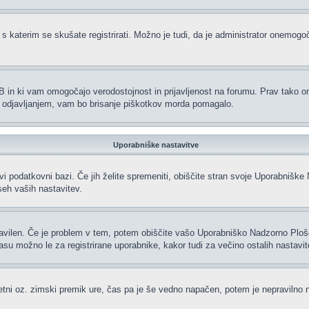
 s katerim se skušate registrirati. Možno je tudi, da je administrator onemogoči
hpBB in ki vam omogočajo verodostojnost in prijavljenost na forumu. Prav tako 
li odjavljanjem, vam bo brisanje piškotkov morda pomagalo.
Uporabniške nastavitve
vi podatkovni bazi. Če jih želite spremeniti, obiščite stran svoje Uporabniš
eh vaših nastavitev.
ravilen. Če je problem v tem, potem obiščite vašo Uporabniško Nadzorno Plo
 možno le za registrirane uporabnike, kakor tudi za večino ostalih nastavitev.
oletni oz. zimski premik ure, čas pa je še vedno napačen, potem je nepravilno 