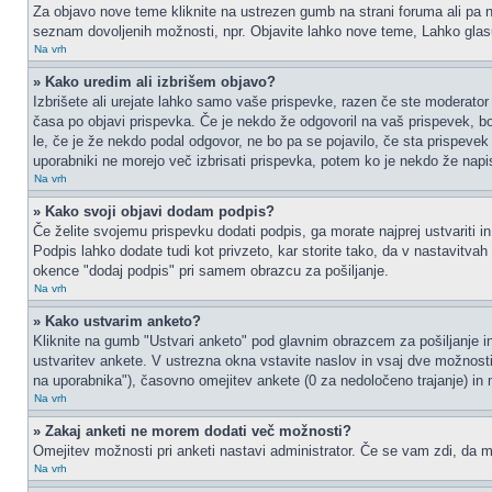
Za objavo nove teme kliknite na ustrezen gumb na strani foruma ali pa na
seznam dovoljenih možnosti, npr. Objavite lahko nove teme, Lahko glasu
Na vrh
» Kako uredim ali izbrišem objavo?
Izbrišete ali urejate lahko samo vaše prispevke, razen če ste moderator 
časa po objavi prispevka. Če je nekdo že odgovoril na vaš prispevek, bos
le, če je že nekdo podal odgovor, ne bo pa se pojavilo, če sta prispevek 
uporabniki ne morejo več izbrisati prispevka, potem ko je nekdo že napi
Na vrh
» Kako svoji objavi dodam podpis?
Če želite svojemu prispevku dodati podpis, ga morate najprej ustvariti in
Podpis lahko dodate tudi kot privzeto, kar storite tako, da v nastavitva
okence "dodaj podpis" pri samem obrazcu za pošiljanje.
Na vrh
» Kako ustvarim anketo?
Kliknite na gumb "Ustvari anketo" pod glavnim obrazcem za pošiljanje in
ustvaritev ankete. V ustrezna okna vstavite naslov in vsaj dve možnost
na uporabnika"), časovno omejitev ankete (0 za nedoločeno trajanje) in 
Na vrh
» Zakaj anketi ne morem dodati več možnosti?
Omejitev možnosti pri anketi nastavi administrator. Če se vam zdi, da mo
Na vrh