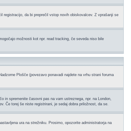
l registracijo, da bi preprečil vstop novih obiskovalcev. Z vprašanji se
omogočajo možnosti kot npr. read tracking, če seveda niso bile
ke Nadzorne Plošče (povezavo ponavadi najdete na vrhu strani foruma
ščo in spremenite časovni pas na vam ustreznega, npr. na London,
 Če torej še niste registrirani, je sedaj dobra priložnost, da se.
nastavljena ura na strežniku. Prosimo, opozorite administratorja na