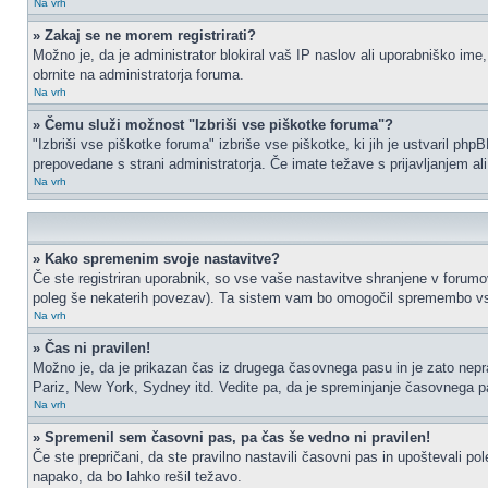
Na vrh
» Zakaj se ne morem registrirati?
Možno je, da je administrator blokiral vaš IP naslov ali uporabniško ime,
obrnite na administratorja foruma.
Na vrh
» Čemu služi možnost "Izbriši vse piškotke foruma"?
"Izbriši vse piškotke foruma" izbriše vse piškotke, ki jih je ustvaril p
prepovedane s strani administratorja. Če imate težave s prijavljanjem a
Na vrh
» Kako spremenim svoje nastavitve?
Če ste registriran uporabnik, so vse vaše nastavitve shranjene v forumo
poleg še nekaterih povezav). Ta sistem vam bo omogočil spremembo vs
Na vrh
» Čas ni pravilen!
Možno je, da je prikazan čas iz drugega časovnega pasu in je zato nep
Pariz, New York, Sydney itd. Vedite pa, da je spreminjanje časovnega pasu
Na vrh
» Spremenil sem časovni pas, pa čas še vedno ni pravilen!
Če ste prepričani, da ste pravilno nastavili časovni pas in upoštevali p
napako, da bo lahko rešil težavo.