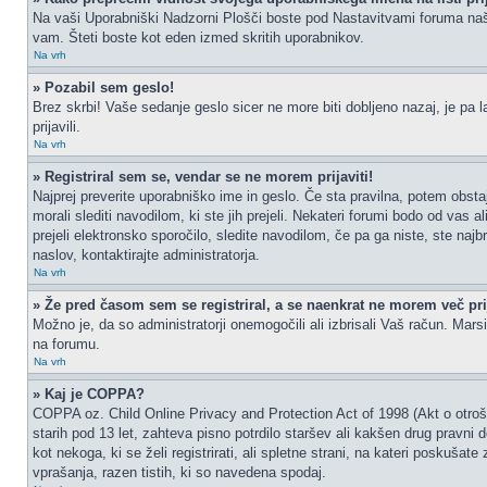
Na vaši Uporabniški Nadzorni Plošči boste pod Nastavitvami foruma na
vam. Šteti boste kot eden izmed skritih uporabnikov.
Na vrh
» Pozabil sem geslo!
Brez skrbi! Vaše sedanje geslo sicer ne more biti dobljeno nazaj, je pa l
prijavili.
Na vrh
» Registriral sem se, vendar se ne morem prijaviti!
Najprej preverite uporabniško ime in geslo. Če sta pravilna, potem obs
morali slediti navodilom, ki ste jih prejeli. Nekateri forumi bodo od vas a
prejeli elektronsko sporočilo, sledite navodilom, če pa ga niste, ste najb
naslov, kontaktirajte administratorja.
Na vrh
» Že pred časom sem se registriral, a se naenkrat ne morem več prij
Možno je, da so administratorji onemogočili ali izbrisali Vaš račun. Marsik
na forumu.
Na vrh
» Kaj je COPPA?
COPPA oz. Child Online Privacy and Protection Act of 1998 (Akt o otrošk
starih pod 13 let, zahteva pisno potrdilo staršev ali kakšen drug pravni
kot nekoga, ki se želi registrirati, ali spletne strani, na kateri poskuš
vprašanja, razen tistih, ki so navedena spodaj.