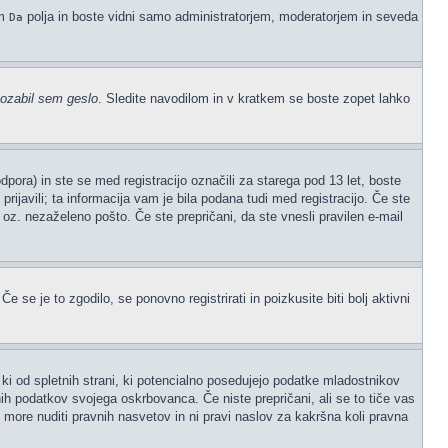
em
polja in boste vidni samo administratorjem, moderatorjem in seveda
Da
ozabil sem geslo
. Sledite navodilom in v kratkem se boste zopet lahko
ora) in ste se med registracijo označili za starega pod 13 let, boste
prijavili; ta informacija vam je bila podana tudi med registracijo. Če ste
" oz. nezaželeno pošto. Če ste prepričani, da ste vnesli pravilen e-mail
 se je to zgodilo, se ponovno registrirati in poizkusite biti bolj aktivni
ki od spletnih strani, ki potencialno posedujejo podatke mladostnikov
ih podatkov svojega oskrbovanca. Če niste prepričani, ali se to tiče vas
ne more nuditi pravnih nasvetov in ni pravi naslov za kakršna koli pravna