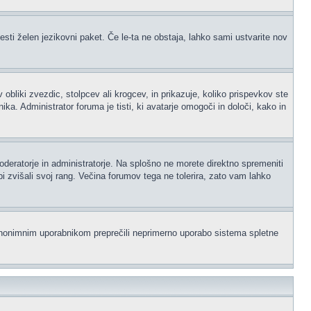
esti želen jezikovni paket. Če le-ta ne obstaja, lahko sami ustvarite nov
iki zvezdic, stolpcev ali krogcev, in prikazuje, koliko prispevkov ste
a. Administrator foruma je tisti, ki avatarje omogoči in določi, kako in
moderatorje in administratorje. Na splošno ne morete direktno spremeniti
i zvišali svoj rang. Večina forumov tega ne tolerira, zato vam lahko
i anonimnim uporabnikom preprečili neprimerno uporabo sistema spletne