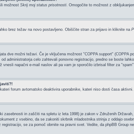
šli možnost
Skrij moj status prisotnosti
. Omogočite to možnost z obkljukanj
ahko brez težav na novo postavljeno. Obiščite stran za prijavo in kliknite na
P
tajata dve možni težavi. Če je vključena možnost "COPPA support" (COPPA podp
li od administratorja celo zahtevali ponovno registracijo, predno se boste lahko 
rž vnesli napačni e-mail naslov ali pa vam je sporočilo izbrisal filter za "spam
aviti?!
ateri forum avtomatsko deaktivira uporabnike, kateri niso dosti časa aktivni. Če
i zasebnosti in zaščiti na spletu iz leta 1998) je zakon v Združenih Državah, 
 dokument z vsebino, da se zakoniti skrbnik mladostnika strinja z oddajo osebn
ate z registracijo, se za pomoč obrnite na pravni svet. Vedite, da phpBB Group 