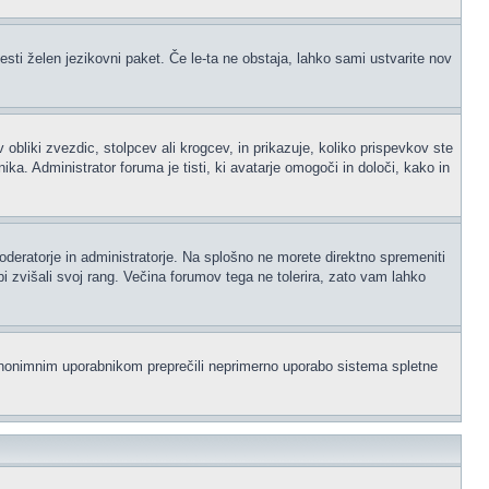
esti želen jezikovni paket. Če le-ta ne obstaja, lahko sami ustvarite nov
iki zvezdic, stolpcev ali krogcev, in prikazuje, koliko prispevkov ste
a. Administrator foruma je tisti, ki avatarje omogoči in določi, kako in
moderatorje in administratorje. Na splošno ne morete direktno spremeniti
i zvišali svoj rang. Večina forumov tega ne tolerira, zato vam lahko
i anonimnim uporabnikom preprečili neprimerno uporabo sistema spletne