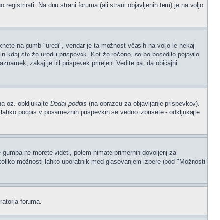
gistrirati. Na dnu strani foruma (ali strani objavljenih tem) je na voljo
iknete na gumb "uredi", vendar je ta možnost včasih na voljo le nekaj
n kdaj ste že uredili prispevek. Kot že rečeno, se bo besedilo pojavilo
aznamek, zakaj je bil prispevek prirejen. Vedite pa, da običajni
na oz. obkljukajte
Dodaj podpis
(na obrazcu za objavljanje prispevkov).
, lahko podpis v posameznih prispevkih še vedno izbrišete - odkljukajte
če gumba ne morete videti, potem nimate primernih dovoljenj za
, koliko možnosti lahko uporabnik med glasovanjem izbere (pod "Možnosti
ratorja foruma.