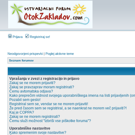
Prijava
Registriraj se!
Neodgovorjeni prispevki
|
Poglej aktivne teme
Seznam forumov
Vprašanja v zvezi z registracijo in prijavo
Zakaj se ne morem prijaviti?
Zakaj se pravzaprav moram registrirati?
Čemu avtomatska odjava?
Kako preprečim vidnost svojega uporabniškega imena na listi prijavljenih (o
Pozabil sem geslo!
Registriral sem se, vendar se ne morem prijaviti!
Že pred časom sem se registriral, a se naenkrat ne morem več prijaviti?!
Kaj je COPPA?
Zakaj se ne morem registrirati?
Čemu služi možnost "Izbriši vse piškotke foruma"?
Uporabniške nastavitve
Kako spremenim svoje nastavitve?