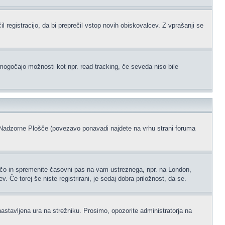
l registracijo, da bi preprečil vstop novih obiskovalcev. Z vprašanji se
omogočajo možnosti kot npr. read tracking, če seveda niso bile
ke Nadzorne Plošče (povezavo ponavadi najdete na vrhu strani foruma
ščo in spremenite časovni pas na vam ustreznega, npr. na London,
 Če torej še niste registrirani, je sedaj dobra priložnost, da se.
nastavljena ura na strežniku. Prosimo, opozorite administratorja na