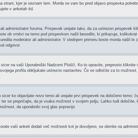
 strani, kjer je seznam tem. Morda se vam bo pred objavo prispevka potrebno re
jete v anketah itd.
ali administrator foruma. Prispevek urejate tako, da za ustrezen prispevek kl
te ob vrnitvi na temo pod prispevkom našli besedilo, ki prikazuje, kolikokrat i
uredila moderator ali administrator. V slednjem primeru boste morda našli le z
sal odgovor.
 sicer na vaši Uporabniški Nadzorni Plošči. Ko to opravite, preprosto kliknite 
h svojega profila obkljukate ustrezno nastavitev. Če se odločite za to možnost
 sicer ko objavljate novo temo ali urejate prvi prispevek na določeno temo; 
i ter se prepričajte, da je vsaka možnost v svojem polju. Lahko tudi določite
možnost, da uporabniki svoj glas popravijo
rate vaši anketi dodati več možnosti kot je dovoljeno, se obrnite na administ