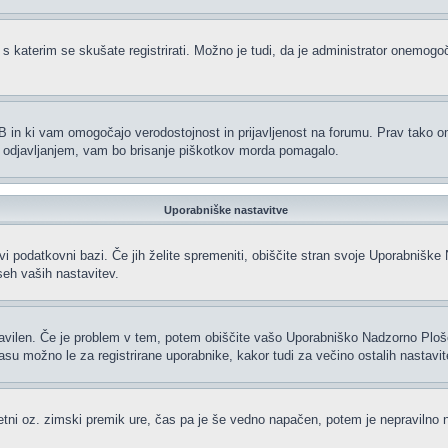
 s katerim se skušate registrirati. Možno je tudi, da je administrator onemogoči
hpBB in ki vam omogočajo verodostojnost in prijavljenost na forumu. Prav tako 
li odjavljanjem, vam bo brisanje piškotkov morda pomagalo.
Uporabniške nastavitve
vi podatkovni bazi. Če jih želite spremeniti, obiščite stran svoje Uporabniš
eh vaših nastavitev.
ravilen. Če je problem v tem, potem obiščite vašo Uporabniško Nadzorno Plo
 možno le za registrirane uporabnike, kakor tudi za večino ostalih nastavitev.
oletni oz. zimski premik ure, čas pa je še vedno napačen, potem je nepravilno 