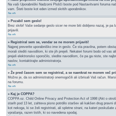
Na vaši Uporabniški Nadzorni Plošči boste pod Nastavitvami foruma na
vam. Šteti boste kot eden izmed skritih uporabnikov.
Na vrh
» Pozabil sem geslo!
Brez skrbi! Vaše sedanje geslo sicer ne more biti dobljeno nazaj, je pa l
prijavili.
Na vrh
» Registriral sem se, vendar se ne morem prijaviti!
Najprej preverite uporabniško ime in geslo. Če sta pravilna, potem obs
morali slediti navodilom, ki ste jih prejeli. Nekateri forumi bodo od vas a
prejeli elektronsko sporočilo, sledite navodilom, če pa ga niste, ste najb
naslov, kontaktirajte administratorja.
Na vrh
» Že pred časom sem se registriral, a se naenkrat ne morem več prij
Možno je, da so administratorji onemogočili ali izbrisali Vaš račun. Marsik
na forumu.
Na vrh
» Kaj je COPPA?
COPPA oz. Child Online Privacy and Protection Act of 1998 (Akt o otrošk
starih pod 13 let, zahteva pisno potrdilo staršev ali kakšen drug pravni
kot nekoga, ki se želi registrirati, ali spletne strani, na kateri poskuš
vprašanja, razen tistih, ki so navedena spodaj.