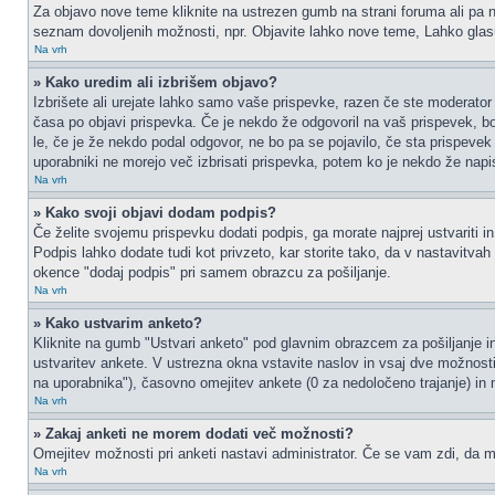
Za objavo nove teme kliknite na ustrezen gumb na strani foruma ali pa na
seznam dovoljenih možnosti, npr. Objavite lahko nove teme, Lahko glasu
Na vrh
» Kako uredim ali izbrišem objavo?
Izbrišete ali urejate lahko samo vaše prispevke, razen če ste moderator 
časa po objavi prispevka. Če je nekdo že odgovoril na vaš prispevek, bos
le, če je že nekdo podal odgovor, ne bo pa se pojavilo, če sta prispevek 
uporabniki ne morejo več izbrisati prispevka, potem ko je nekdo že napi
Na vrh
» Kako svoji objavi dodam podpis?
Če želite svojemu prispevku dodati podpis, ga morate najprej ustvariti in
Podpis lahko dodate tudi kot privzeto, kar storite tako, da v nastavitva
okence "dodaj podpis" pri samem obrazcu za pošiljanje.
Na vrh
» Kako ustvarim anketo?
Kliknite na gumb "Ustvari anketo" pod glavnim obrazcem za pošiljanje in
ustvaritev ankete. V ustrezna okna vstavite naslov in vsaj dve možnost
na uporabnika"), časovno omejitev ankete (0 za nedoločeno trajanje) in 
Na vrh
» Zakaj anketi ne morem dodati več možnosti?
Omejitev možnosti pri anketi nastavi administrator. Če se vam zdi, da mo
Na vrh