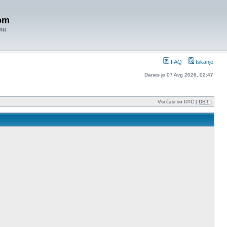
om
mu.
FAQ
Iskanje
Danes je 07 Avg 2026, 02:47
Vsi časi so UTC [
DST
]