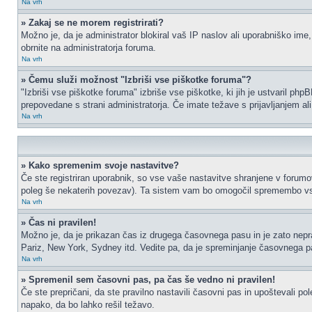
Na vrh
» Zakaj se ne morem registrirati?
Možno je, da je administrator blokiral vaš IP naslov ali uporabniško ime,
obrnite na administratorja foruma.
Na vrh
» Čemu služi možnost "Izbriši vse piškotke foruma"?
"Izbriši vse piškotke foruma" izbriše vse piškotke, ki jih je ustvaril p
prepovedane s strani administratorja. Če imate težave s prijavljanjem a
Na vrh
» Kako spremenim svoje nastavitve?
Če ste registriran uporabnik, so vse vaše nastavitve shranjene v forumo
poleg še nekaterih povezav). Ta sistem vam bo omogočil spremembo vs
Na vrh
» Čas ni pravilen!
Možno je, da je prikazan čas iz drugega časovnega pasu in je zato nep
Pariz, New York, Sydney itd. Vedite pa, da je spreminjanje časovnega pasu
Na vrh
» Spremenil sem časovni pas, pa čas še vedno ni pravilen!
Če ste prepričani, da ste pravilno nastavili časovni pas in upoštevali p
napako, da bo lahko rešil težavo.