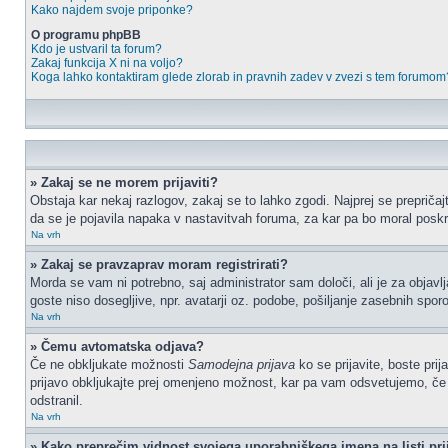
Kako najdem svoje priponke?
O programu phpBB
Kdo je ustvaril ta forum?
Zakaj funkcija X ni na voljo?
Koga lahko kontaktiram glede zlorab in pravnih zadev v zvezi s tem forumom
» Zakaj se ne morem prijaviti?
Obstaja kar nekaj razlogov, zakaj se to lahko zgodi. Najprej se prepričajt
da se je pojavila napaka v nastavitvah foruma, za kar pa bo moral poskr
Na vrh
» Zakaj se pravzaprav moram registrirati?
Morda se vam ni potrebno, saj administrator sam določi, ali je za objav
goste niso dosegljive, npr. avatarji oz. podobe, pošiljanje zasebnih sporo
Na vrh
» Čemu avtomatska odjava?
Če ne obkljukate možnosti
Samodejna prijava
ko se prijavite, boste pri
prijavo obkljukajte prej omenjeno možnost, kar pa vam odsvetujemo, če do
odstranil.
Na vrh
» Kako preprečim vidnost svojega uporabniškega imena na listi pri