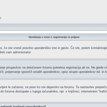
?
Vprašanja v zvezi z registracijo in prijavo
e, če ste vnesli pravilno uporabniško ime in geslo. Če ste, potem kontaktirajte 
beti sam administrator.
ljanje prispevkov na določenem forumu potrebna registracija ali ne. Ne glede 
čil, prejemanje sporočil ostalih uporabnikov, opisi skupin uporabnikov itd. in k
javljeni le začasno, se pravi ko ste dejansko na forumu. Ta nastavitev prepreču
 foruma dostopate s tujega računalnika, npr. v knjižnici, internetnem "kafiču",
javljenih (online) uporabnikov?