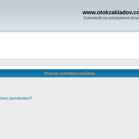
www.otokzakladov.c
Dobrodošli na ustvarjalnem foru
Pogosto zastavljena vprašanja
nline) uporabnikov?