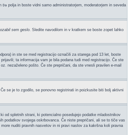
em
polja in boste vidni samo administratorjem, moderatorjem in seveda
Da
ozabil sem geslo
. Sledite navodilom in v kratkem se boste zopet lahko
ora) in ste se med registracijo označili za starega pod 13 let, boste
prijavili; ta informacija vam je bila podana tudi med registracijo. Če ste
" oz. nezaželeno pošto. Če ste prepričani, da ste vnesli pravilen e-mail
 se je to zgodilo, se ponovno registrirati in poizkusite biti bolj aktivni
ki od spletnih strani, ki potencialno posedujejo podatke mladostnikov
ih podatkov svojega oskrbovanca. Če niste prepričani, ali se to tiče vas
ne more nuditi pravnih nasvetov in ni pravi naslov za kakršna koli pravna