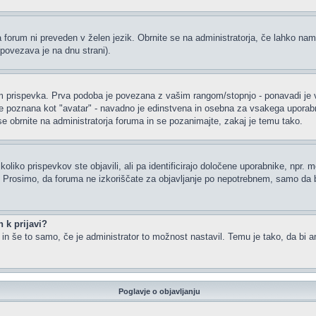
a forum ni preveden v želen jezik. Obrnite se na administratorja, če lahko nam
(povezava je na dnu strani).
rispevka. Prva podoba je povezana z vašim rangom/stopnjo - ponavadi je v obl
je poznana kot "avatar" - navadno je edinstvena in osebna za vsakega uporabnik
 se obrnite na administratorja foruma in se pozanimajte, zakaj je temu tako.
oliko prispevkov ste objavili, ali pa identificirajo določene uporabnike, npr. 
or. Prosimo, da foruma ne izkoriščate za objavljanje po nepotrebnem, samo da b
 k prijavi?
m in še to samo, če je administrator to možnost nastavil. Temu je tako, da b
Poglavje o objavljanju