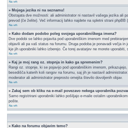
Na vrh
» Mojega jezika ni na seznamu!
Obstajata dve možnosti: ali administrator ni nastavil vašega jezika ali p
prevod (če želite). Več informacij lahko najdete na spletni strani phpBB 
Na vrh
» Kako dodam podobo poleg svojega uporabniškega imena?
Dve podobi se lahko pojavita pod uporabniškim imenom med prebiranjem p
objavili ali pa vaš status na forumu. Druga podoba je ponavadi večja in 
kje jih uporabniki lahko izberejo. Če torej avatarjev ne morete uporabiti,
Na vrh
» Kaj je moj rang oz. stopnja in kako ga spremenim?
Rangi oz. stopnje, ki se pojavijo pod uporabniškim imenom, prikazujejo, k
besedišča katerih koli rangov na forumu, saj jih je nastavil administrat
moderator ali administrator preprosto omejita število dovoljenih objav.
Na vrh
» Zakaj sem ob kliku na e-mail povezavo nekega uporabnika pozvan
Samo registrirani uporabniki lahko pošiljajo e-maile ostalim uporabniko
pošte.
Na vrh
» Kako na forumu objavim temo?