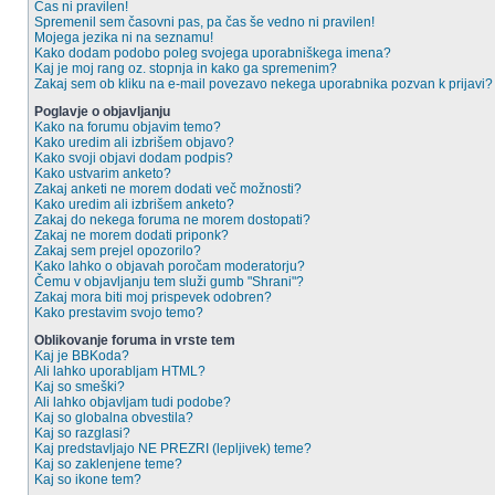
Čas ni pravilen!
Spremenil sem časovni pas, pa čas še vedno ni pravilen!
Mojega jezika ni na seznamu!
Kako dodam podobo poleg svojega uporabniškega imena?
Kaj je moj rang oz. stopnja in kako ga spremenim?
Zakaj sem ob kliku na e-mail povezavo nekega uporabnika pozvan k prijavi?
Poglavje o objavljanju
Kako na forumu objavim temo?
Kako uredim ali izbrišem objavo?
Kako svoji objavi dodam podpis?
Kako ustvarim anketo?
Zakaj anketi ne morem dodati več možnosti?
Kako uredim ali izbrišem anketo?
Zakaj do nekega foruma ne morem dostopati?
Zakaj ne morem dodati priponk?
Zakaj sem prejel opozorilo?
Kako lahko o objavah poročam moderatorju?
Čemu v objavljanju tem služi gumb "Shrani"?
Zakaj mora biti moj prispevek odobren?
Kako prestavim svojo temo?
Oblikovanje foruma in vrste tem
Kaj je BBKoda?
Ali lahko uporabljam HTML?
Kaj so smeški?
Ali lahko objavljam tudi podobe?
Kaj so globalna obvestila?
Kaj so razglasi?
Kaj predstavljajo NE PREZRI (lepljivek) teme?
Kaj so zaklenjene teme?
Kaj so ikone tem?