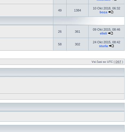
10 Okt 2018, 06:32
49
1384
boza
09 Okt 2015, 08:46
26
361
elieli
24 Okt 2015, 08:42
58
302
sturla
Vsi časi so UTC [
DST
]