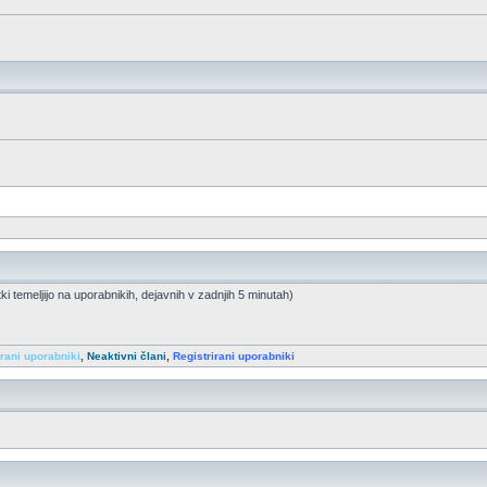
tki temeljijo na uporabnikih, dejavnih v zadnjih 5 minutah)
irani uporabniki
,
Neaktivni člani
,
Registrirani uporabniki