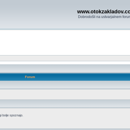
www.otokzakladov.c
Dobrodošli na ustvarjalnem foru
Forum
i bolje spoznajo.