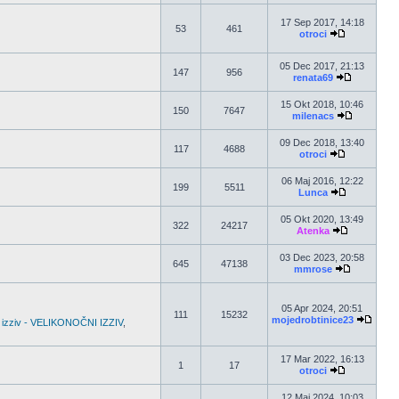
17 Sep 2017, 14:18
53
461
otroci
05 Dec 2017, 21:13
147
956
renata69
15 Okt 2018, 10:46
150
7647
milenacs
09 Dec 2018, 13:40
117
4688
otroci
06 Maj 2016, 12:22
199
5511
Lunca
05 Okt 2020, 13:49
322
24217
Atenka
03 Dec 2023, 20:58
645
47138
mmrose
05 Apr 2024, 20:51
111
15232
mojedrobtinice23
 izziv - VELIKONOČNI IZZIV
,
17 Mar 2022, 16:13
1
17
otroci
12 Maj 2024, 10:03