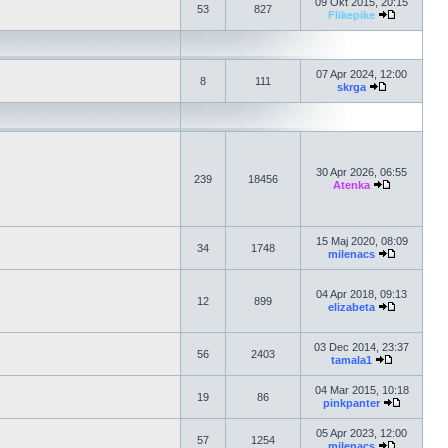
09 Okt 2015, 20:15
53
827
Flikepike
07 Apr 2024, 12:00
8
111
skrga
30 Apr 2026, 06:55
239
18456
Atenka
15 Maj 2020, 08:09
34
1748
milenacs
04 Apr 2018, 09:13
12
899
elizabeta
03 Dec 2014, 23:37
56
2403
tamala1
04 Mar 2015, 10:18
19
86
pinkpanter
05 Apr 2023, 12:00
57
1254
milenacs