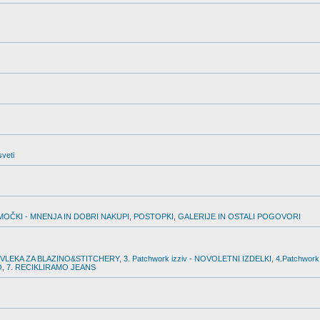
sveti
MOČKI - MNENJA IN DOBRI NAKUPI
,
POSTOPKI
,
GALERIJE IN OSTALI POGOVORI
PREVLEKA ZA BLAZINO&STITCHERY
,
3. Patchwork izziv - NOVOLETNI IZDELKI
,
4.Patchwork
O
,
7. RECIKLIRAMO JEANS