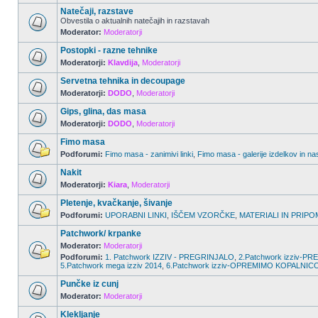
Natečaji, razstave
Obvestila o aktualnih natečajih in razstavah
Moderator:
Moderatorji
Postopki - razne tehnike
Moderatorji:
Klavdija
,
Moderatorji
Servetna tehnika in decoupage
Moderatorji:
DODO
,
Moderatorji
Gips, glina, das masa
Moderatorji:
DODO
,
Moderatorji
Fimo masa
Podforumi:
Fimo masa - zanimivi linki
,
Fimo masa - galerije izdelkov in na
Nakit
Moderatorji:
Kiara
,
Moderatorji
Pletenje, kvačkanje, šivanje
Podforumi:
UPORABNI LINKI
,
IŠČEM VZORČKE
,
MATERIALI IN PRIPO
Patchwork/ krpanke
Moderator:
Moderatorji
Podforumi:
1. Patchwork IZZIV - PREGRINJALO
,
2.Patchwork izziv-
5.Patchwork mega izziv 2014
,
6.Patchwork izziv-OPREMIMO KOPALNIC
Punčke iz cunj
Moderator:
Moderatorji
Klekljanje