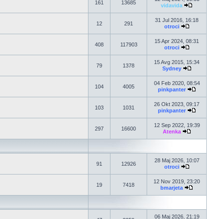
161
13685
vidavida
31 Jul 2016, 16:18
12
291
otroci
15 Apr 2024, 08:31
408
117903
otroci
15 Avg 2015, 15:34
79
1378
Sydney
04 Feb 2020, 08:54
104
4005
pinkpanter
26 Okt 2023, 09:17
103
1031
pinkpanter
12 Sep 2022, 19:39
297
16600
Atenka
28 Maj 2026, 10:07
91
12926
otroci
12 Nov 2019, 23:20
19
7418
bmarjeta
06 Maj 2026, 21:19