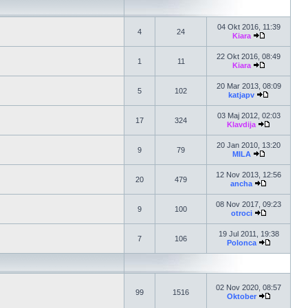
04 Okt 2016, 11:39
4
24
Kiara
22 Okt 2016, 08:49
1
11
Kiara
20 Mar 2013, 08:09
5
102
katjapv
03 Maj 2012, 02:03
17
324
Klavdija
20 Jan 2010, 13:20
9
79
MILA
12 Nov 2013, 12:56
20
479
ancha
08 Nov 2017, 09:23
9
100
otroci
19 Jul 2011, 19:38
7
106
Polonca
02 Nov 2020, 08:57
99
1516
Oktober