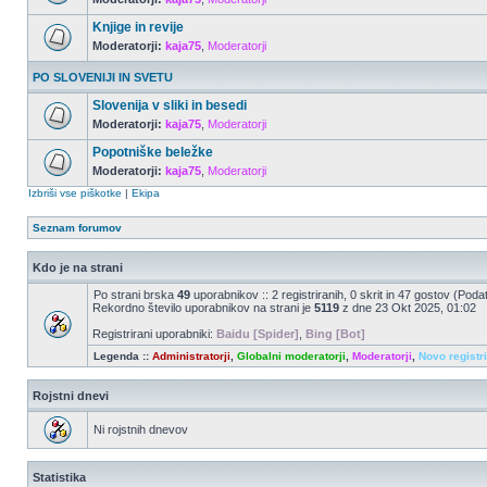
Knjige in revije
Moderatorji:
kaja75
,
Moderatorji
PO SLOVENIJI IN SVETU
Slovenija v sliki in besedi
Moderatorji:
kaja75
,
Moderatorji
Popotniške beležke
Moderatorji:
kaja75
,
Moderatorji
Izbriši vse piškotke
|
Ekipa
Seznam forumov
Kdo je na strani
Po strani brska
49
uporabnikov :: 2 registriranih, 0 skrit in 47 gostov (Poda
Rekordno število uporabnikov na strani je
5119
z dne 23 Okt 2025, 01:02
Registrirani uporabniki:
Baidu [Spider]
,
Bing [Bot]
Legenda ::
Administratorji
,
Globalni moderatorji
,
Moderatorji
,
Novo registr
Rojstni dnevi
Ni rojstnih dnevov
Statistika