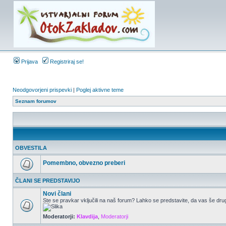
Prijava
Registriraj se!
Neodgovorjeni prispevki
|
Poglej aktivne teme
Seznam forumov
OBVESTILA
Pomembno, obvezno preberi
ČLANI SE PREDSTAVIJO
Novi člani
Ste se pravkar vključili na naš forum? Lahko se predstavite, da vas še drug
Moderatorji:
Klavdija
,
Moderatorji