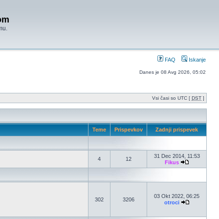
om
mu.
FAQ
Iskanje
Danes je 08 Avg 2026, 05:02
Vsi časi so UTC [
DST
]
Teme
Prispevkov
Zadnji prispevek
31 Dec 2014, 11:53
4
12
Fikus
03 Okt 2022, 06:25
302
3206
otroci