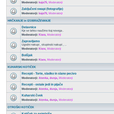
Moderatorji:
kaja75
,
Moderatorji
Zaključeni swapi (fotografije)
Moderatorji:
kaja75
,
Moderatorji
HRČKANJE in IZOBRAŽEVANJE
Delavnice
Kje se lahko naučimo kaj novega .
Moderatorji:
Kiara
,
Moderatorji
Zapravljamo
Ugodni nakupi , skupinski nakupi , ...
Moderatorji:
Kiara
,
Moderatorji
Bolšjak
Moderatorji:
Kiara
,
Moderatorji
KUHARSKI KOTIČEK
Recepti - Torte, sladko in slano pecivo
Moderatorji:
Atenka
,
dunja
,
Moderatorji
Recepti - ostale jedi in pijače
Moderatorji:
Atenka
,
dunja
,
Moderatorji
Kuharski čvek
Moderatorji:
Atenka
,
dunja
,
Moderatorji
OTROŠKI KOTIČEK
Kotiček za najmlajše