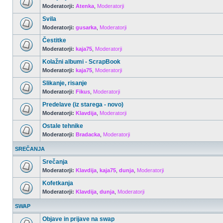
Moderatorji:
Atenka
,
Moderatorji
Svila
Moderatorji:
gusarka
,
Moderatorji
Čestitke
Moderatorji:
kaja75
,
Moderatorji
Kolažni albumi - ScrapBook
Moderatorji:
kaja75
,
Moderatorji
Slikanje, risanje
Moderatorji:
Fikus
,
Moderatorji
Predelave (iz starega - novo)
Moderatorji:
Klavdija
,
Moderatorji
Ostale tehnike
Moderatorji:
Bradacka
,
Moderatorji
SREČANJA
Srečanja
Moderatorji:
Klavdija
,
kaja75
,
dunja
,
Moderatorji
Kofetkanja
Moderatorji:
Klavdija
,
dunja
,
Moderatorji
SWAP
Objave in prijave na swap