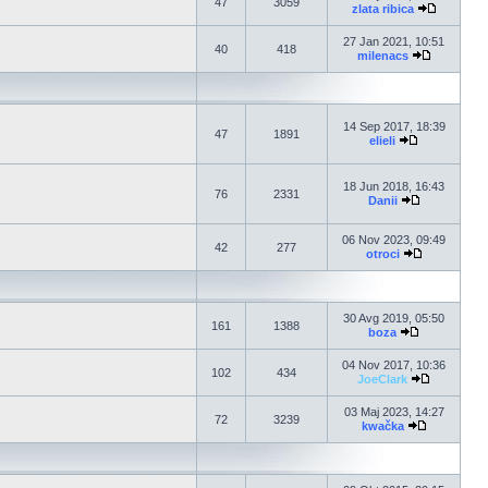
47
3059
zlata ribica
27 Jan 2021, 10:51
40
418
milenacs
14 Sep 2017, 18:39
47
1891
elieli
18 Jun 2018, 16:43
76
2331
Danii
06 Nov 2023, 09:49
42
277
otroci
30 Avg 2019, 05:50
161
1388
boza
04 Nov 2017, 10:36
102
434
JoeClark
03 Maj 2023, 14:27
72
3239
kwačka