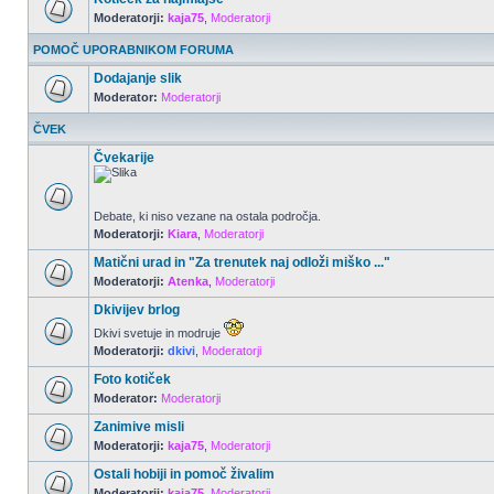
Moderatorji:
kaja75
,
Moderatorji
POMOČ UPORABNIKOM FORUMA
Dodajanje slik
Moderator:
Moderatorji
ČVEK
Čvekarije
Debate, ki niso vezane na ostala področja.
Moderatorji:
Kiara
,
Moderatorji
Matični urad in "Za trenutek naj odloži miško ..."
Moderatorji:
Atenka
,
Moderatorji
Dkivijev brlog
Dkivi svetuje in modruje
Moderatorji:
dkivi
,
Moderatorji
Foto kotiček
Moderator:
Moderatorji
Zanimive misli
Moderatorji:
kaja75
,
Moderatorji
Ostali hobiji in pomoč živalim
Moderatorji:
kaja75
,
Moderatorji