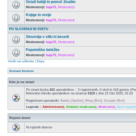
Ostali hobiji in pomoč živalim
Moderatorji:
kaja75
,
Moderatorji
Knjige in revije
Moderatorji:
kaja75
,
Moderatorji
PO SLOVENIJI IN SVETU
Slovenija v sliki in besedi
Moderatorji:
kaja75
,
Moderatorji
Popotniške beležke
Moderatorji:
kaja75
,
Moderatorji
Izbriši vse piškotke
|
Ekipa
Seznam forumov
Kdo je na strani
Po strani brska
421
uporabnikov :: 3 registriranih, 0 skrit in 418 gostov (Po
Rekordno število uporabnikov na strani je
5119
z dne 23 Okt 2025, 01:02
Registrirani uporabniki:
Baidu [Spider]
,
Bing [Bot]
,
Google [Bot]
Legenda ::
Administratorji
,
Globalni moderatorji
,
Moderatorji
,
Novo registr
Rojstni dnevi
Ni rojstnih dnevov