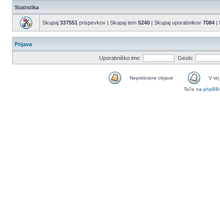
Statistika
Skupaj
337551
prispevkov | Skupaj tem
5240
| Skupaj uporabnikov
7084
| 
Prijava
Uporabniško ime:
Geslo:
Neprebrane objave
V tej
Teče na
phpBB