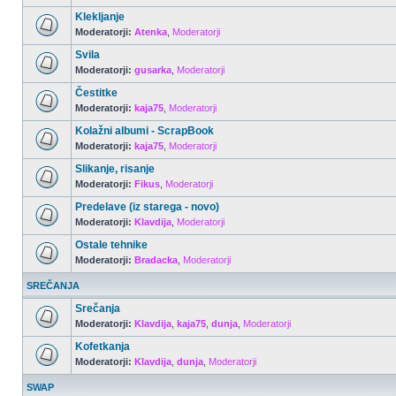
Klekljanje
Moderatorji:
Atenka
,
Moderatorji
Svila
Moderatorji:
gusarka
,
Moderatorji
Čestitke
Moderatorji:
kaja75
,
Moderatorji
Kolažni albumi - ScrapBook
Moderatorji:
kaja75
,
Moderatorji
Slikanje, risanje
Moderatorji:
Fikus
,
Moderatorji
Predelave (iz starega - novo)
Moderatorji:
Klavdija
,
Moderatorji
Ostale tehnike
Moderatorji:
Bradacka
,
Moderatorji
SREČANJA
Srečanja
Moderatorji:
Klavdija
,
kaja75
,
dunja
,
Moderatorji
Kofetkanja
Moderatorji:
Klavdija
,
dunja
,
Moderatorji
SWAP