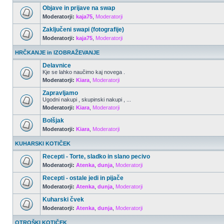
Objave in prijave na swap
Moderatorji:
kaja75
,
Moderatorji
Zaključeni swapi (fotografije)
Moderatorji:
kaja75
,
Moderatorji
HRČKANJE in IZOBRAŽEVANJE
Delavnice
Kje se lahko naučimo kaj novega .
Moderatorji:
Kiara
,
Moderatorji
Zapravljamo
Ugodni nakupi , skupinski nakupi , ...
Moderatorji:
Kiara
,
Moderatorji
Bolšjak
Moderatorji:
Kiara
,
Moderatorji
KUHARSKI KOTIČEK
Recepti - Torte, sladko in slano pecivo
Moderatorji:
Atenka
,
dunja
,
Moderatorji
Recepti - ostale jedi in pijače
Moderatorji:
Atenka
,
dunja
,
Moderatorji
Kuharski čvek
Moderatorji:
Atenka
,
dunja
,
Moderatorji
OTROŠKI KOTIČEK