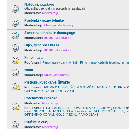
Natečaji, razstave
Obvestila o aktualnih natečajih in razstavah
Moderator:
Moderatorji
Postopki - razne tehnike
Moderatorji:
Klavdija
,
Moderatorji
Servetna tehnika in decoupage
Moderatorji:
DODO
,
Moderatorji
Gips, glina, das masa
Moderatorji:
DODO
,
Moderatorji
Fimo masa
Podforumi:
Fimo masa - zanimivi linki
,
Fimo masa - galerije izdelkov in na
Nakit
Moderatorji:
Kiara
,
Moderatorji
Pletenje, kvačkanje, šivanje
Podforumi:
UPORABNI LINKI
,
IŠČEM VZORČKE
,
MATERIALI IN PRIPO
GALERIJE IN OSTALI POGOVORI
Patchwork/ krpanke
Moderator:
Moderatorji
Podforumi:
1. Patchwork IZZIV - PREGRINJALO
,
2.Patchwork izziv-
izziv - NOVOLETNI IZDELKI
,
4.Patchwork izziv - VELIKONOČNI IZZIV
,
5.
OPREMIMO KOPALNICO
,
7. RECIKLIRAMO JEANS
Punčke iz cunj
Moderator:
Moderatorji