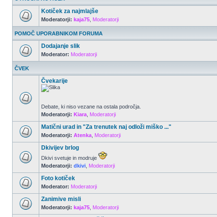
Kotiček za najmlajše
Moderatorji:
kaja75
,
Moderatorji
POMOČ UPORABNIKOM FORUMA
Dodajanje slik
Moderator:
Moderatorji
ČVEK
Čvekarije
Debate, ki niso vezane na ostala področja.
Moderatorji:
Kiara
,
Moderatorji
Matični urad in "Za trenutek naj odloži miško ..."
Moderatorji:
Atenka
,
Moderatorji
Dkivijev brlog
Dkivi svetuje in modruje
Moderatorji:
dkivi
,
Moderatorji
Foto kotiček
Moderator:
Moderatorji
Zanimive misli
Moderatorji:
kaja75
,
Moderatorji