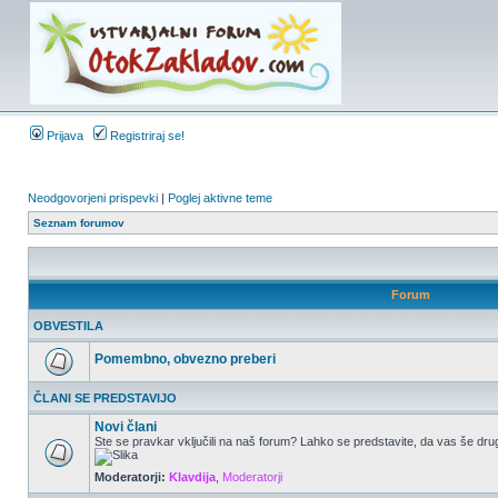
Prijava
Registriraj se!
Neodgovorjeni prispevki
|
Poglej aktivne teme
Seznam forumov
Forum
OBVESTILA
Pomembno, obvezno preberi
ČLANI SE PREDSTAVIJO
Novi člani
Ste se pravkar vključili na naš forum? Lahko se predstavite, da vas še drug
Moderatorji:
Klavdija
,
Moderatorji