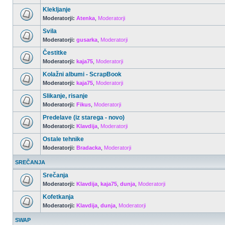
Klekljanje
Moderatorji:
Atenka
,
Moderatorji
Svila
Moderatorji:
gusarka
,
Moderatorji
Čestitke
Moderatorji:
kaja75
,
Moderatorji
Kolažni albumi - ScrapBook
Moderatorji:
kaja75
,
Moderatorji
Slikanje, risanje
Moderatorji:
Fikus
,
Moderatorji
Predelave (iz starega - novo)
Moderatorji:
Klavdija
,
Moderatorji
Ostale tehnike
Moderatorji:
Bradacka
,
Moderatorji
SREČANJA
Srečanja
Moderatorji:
Klavdija
,
kaja75
,
dunja
,
Moderatorji
Kofetkanja
Moderatorji:
Klavdija
,
dunja
,
Moderatorji
SWAP