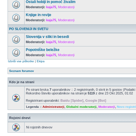
Ostali hobiji in pomoč živalim
Moderatorji:
kaja75
,
Moderatorji
Knjige in revije
Moderatorji:
kaja75
,
Moderatorji
PO SLOVENIJI IN SVETU
Slovenija v sliki in besedi
Moderatorji:
kaja75
,
Moderatorji
Popotniške beležke
Moderatorji:
kaja75
,
Moderatorji
Izbriši vse piškotke
|
Ekipa
Seznam forumov
Kdo je na strani
Po strani brska
7
uporabnikov :: 2 registriranih, 0 skrit in 5 gostov (Podatki
Rekordno število uporabnikov na strani je
5119
z dne 23 Okt 2025, 01:02
Registrirani uporabniki:
Baidu [Spider]
,
Google [Bot]
Legenda ::
Administratorji
,
Globalni moderatorji
,
Moderatorji
,
Novo registr
Rojstni dnevi
Ni rojstnih dnevov