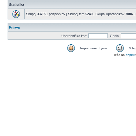
Statistika
Skupaj
337551
prispevkov | Skupaj tem
5240
| Skupaj uporabnikov
7084
| 
Prijava
Uporabniško ime:
Geslo:
Neprebrane objave
V tej
Teče na
phpBB