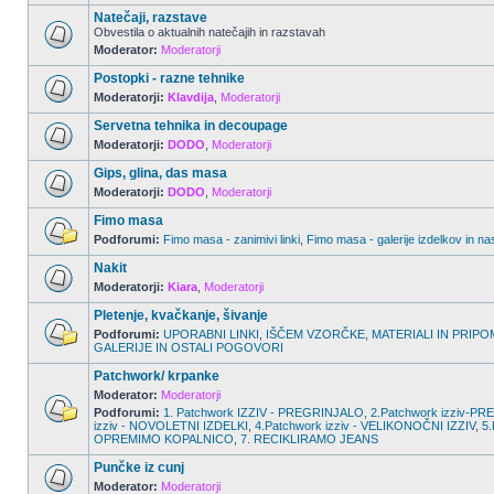
Natečaji, razstave
Obvestila o aktualnih natečajih in razstavah
Moderator:
Moderatorji
Postopki - razne tehnike
Moderatorji:
Klavdija
,
Moderatorji
Servetna tehnika in decoupage
Moderatorji:
DODO
,
Moderatorji
Gips, glina, das masa
Moderatorji:
DODO
,
Moderatorji
Fimo masa
Podforumi:
Fimo masa - zanimivi linki
,
Fimo masa - galerije izdelkov in na
Nakit
Moderatorji:
Kiara
,
Moderatorji
Pletenje, kvačkanje, šivanje
Podforumi:
UPORABNI LINKI
,
IŠČEM VZORČKE
,
MATERIALI IN PRIPO
GALERIJE IN OSTALI POGOVORI
Patchwork/ krpanke
Moderator:
Moderatorji
Podforumi:
1. Patchwork IZZIV - PREGRINJALO
,
2.Patchwork izziv-
izziv - NOVOLETNI IZDELKI
,
4.Patchwork izziv - VELIKONOČNI IZZIV
,
5.
OPREMIMO KOPALNICO
,
7. RECIKLIRAMO JEANS
Punčke iz cunj
Moderator:
Moderatorji