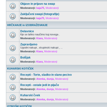
Objave in prijave na swap
Moderatorji:
kaja75
,
Moderatorji
Zaključeni swapi (fotografije)
Moderatorji:
kaja75
,
Moderatorji
HRČKANJE in IZOBRAŽEVANJE
Delavnice
Kje se lahko naučimo kaj novega .
Moderatorji:
Kiara
,
Moderatorji
Zapravljamo
Ugodni nakupi , skupinski nakupi , ...
Moderatorji:
Kiara
,
Moderatorji
Bolšjak
Moderatorji:
Kiara
,
Moderatorji
KUHARSKI KOTIČEK
Recepti - Torte, sladko in slano pecivo
Moderatorji:
Atenka
,
dunja
,
Moderatorji
Recepti - ostale jedi in pijače
Moderatorji:
Atenka
,
dunja
,
Moderatorji
Kuharski čvek
Moderatorji:
Atenka
,
dunja
,
Moderatorji
OTROŠKI KOTIČEK