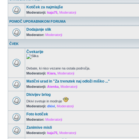
Kotiček za najmlajše
Moderatorji:
kaja75
,
Moderatorji
POMOČ UPORABNIKOM FORUMA
Dodajanje slik
Moderator:
Moderatorji
ČVEK
Čvekarije
Debate, ki niso vezane na ostala področja.
Moderatorji:
Kiara
,
Moderatorji
Matični urad in "Za trenutek naj odloži miško ..."
Moderatorji:
Atenka
,
Moderatorji
Dkivijev brlog
Dkivi svetuje in modruje
Moderatorji:
dkivi
,
Moderatorji
Foto kotiček
Moderator:
Moderatorji
Zanimive misli
Moderatorji:
kaja75
,
Moderatorji