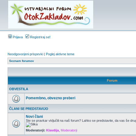
Prijava
Registriraj se!
Neodgovorjeni prispevki
|
Poglej aktivne teme
Seznam forumov
Forum
OBVESTILA
Pomembno, obvezno preberi
ČLANI SE PREDSTAVIJO
Novi člani
Ste se pravkar vključili na naš forum? Lahko se predstavite, da vas še drug
Moderatorji:
Klavdija
,
Moderatorji