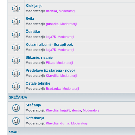
Klekljanje
Moderatorji:
Atenka
,
Moderatorji
Svila
Moderatorji:
gusarka
,
Moderatorji
Čestitke
Moderatorji:
kaja75
,
Moderatorji
Kolažni albumi - ScrapBook
Moderatorji:
kaja75
,
Moderatorji
Slikanje, risanje
Moderatorji:
Fikus
,
Moderatorji
Predelave (iz starega - novo)
Moderatorji:
Klavdija
,
Moderatorji
Ostale tehnike
Moderatorji:
Bradacka
,
Moderatorji
SREČANJA
Srečanja
Moderatorji:
Klavdija
,
kaja75
,
dunja
,
Moderatorji
Kofetkanja
Moderatorji:
Klavdija
,
dunja
,
Moderatorji
SWAP