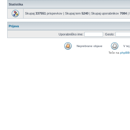
Statistika
Skupaj
337551
prispevkov | Skupaj tem
5240
| Skupaj uporabnikov
7084
| 
Prijava
Uporabniško ime:
Geslo:
Neprebrane objave
V tej
Teče na
phpBB