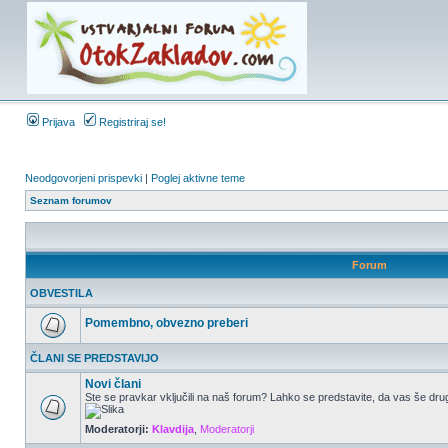
Prijava
Registriraj se!
Neodgovorjeni prispevki
|
Poglej aktivne teme
Seznam forumov
Forum
OBVESTILA
Pomembno, obvezno preberi
ČLANI SE PREDSTAVIJO
Novi člani
Ste se pravkar vključili na naš forum? Lahko se predstavite, da vas še drug
Moderatorji:
Klavdija
,
Moderatorji