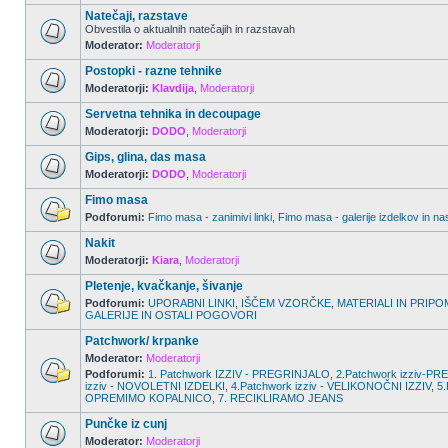
Natečaji, razstave
Obvestila o aktualnih natečajih in razstavah
Moderator:
Moderatorji
Postopki - razne tehnike
Moderatorji:
Klavdija
,
Moderatorji
Servetna tehnika in decoupage
Moderatorji:
DODO
,
Moderatorji
Gips, glina, das masa
Moderatorji:
DODO
,
Moderatorji
Fimo masa
Podforumi:
Fimo masa - zanimivi linki
,
Fimo masa - galerije izdelkov in na
Nakit
Moderatorji:
Kiara
,
Moderatorji
Pletenje, kvačkanje, šivanje
Podforumi:
UPORABNI LINKI
,
IŠČEM VZORČKE
,
MATERIALI IN PRIPO
GALERIJE IN OSTALI POGOVORI
Patchwork/ krpanke
Moderator:
Moderatorji
Podforumi:
1. Patchwork IZZIV - PREGRINJALO
,
2.Patchwork izziv-
izziv - NOVOLETNI IZDELKI
,
4.Patchwork izziv - VELIKONOČNI IZZIV
,
5.
OPREMIMO KOPALNICO
,
7. RECIKLIRAMO JEANS
Punčke iz cunj
Moderator:
Moderatorji