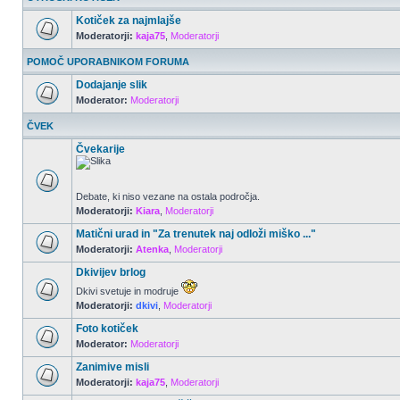
Kotiček za najmlajše
Moderatorji:
kaja75
,
Moderatorji
POMOČ UPORABNIKOM FORUMA
Dodajanje slik
Moderator:
Moderatorji
ČVEK
Čvekarije
Debate, ki niso vezane na ostala področja.
Moderatorji:
Kiara
,
Moderatorji
Matični urad in "Za trenutek naj odloži miško ..."
Moderatorji:
Atenka
,
Moderatorji
Dkivijev brlog
Dkivi svetuje in modruje
Moderatorji:
dkivi
,
Moderatorji
Foto kotiček
Moderator:
Moderatorji
Zanimive misli
Moderatorji:
kaja75
,
Moderatorji