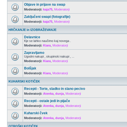
Objave in prijave na swap
Moderatorji:
kaja75
,
Moderatorji
Zaključeni swapi (fotografije)
Moderatorji:
kaja75
,
Moderatorji
HRČKANJE in IZOBRAŽEVANJE
Delavnice
Kje se lahko naučimo kaj novega .
Moderatorji:
Kiara
,
Moderatorji
Zapravljamo
Ugodni nakupi , skupinski nakupi , ...
Moderatorji:
Kiara
,
Moderatorji
Bolšjak
Moderatorji:
Kiara
,
Moderatorji
KUHARSKI KOTIČEK
Recepti - Torte, sladko in slano pecivo
Moderatorji:
Atenka
,
dunja
,
Moderatorji
Recepti - ostale jedi in pijače
Moderatorji:
Atenka
,
dunja
,
Moderatorji
Kuharski čvek
Moderatorji:
Atenka
,
dunja
,
Moderatorji
OTROŠKI KOTIČEK