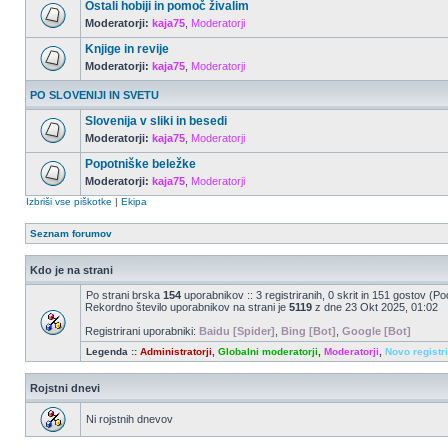
Ostali hobiji in pomoč živalim
Moderatorji:
kaja75
,
Moderatorji
Knjige in revije
Moderatorji:
kaja75
,
Moderatorji
PO SLOVENIJI IN SVETU
Slovenija v sliki in besedi
Moderatorji:
kaja75
,
Moderatorji
Popotniške beležke
Moderatorji:
kaja75
,
Moderatorji
Izbriši vse piškotke
|
Ekipa
Seznam forumov
Kdo je na strani
Po strani brska
154
uporabnikov :: 3 registriranih, 0 skrit in 151 gostov (Po
Rekordno število uporabnikov na strani je
5119
z dne 23 Okt 2025, 01:02
Registrirani uporabniki:
Baidu [Spider]
,
Bing [Bot]
,
Google [Bot]
Legenda ::
Administratorji
,
Globalni moderatorji
,
Moderatorji
,
Novo registr
Rojstni dnevi
Ni rojstnih dnevov