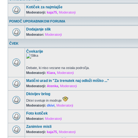
Kotiček za najmlajše
Moderatorji:
kaja75
,
Moderatorji
POMOČ UPORABNIKOM FORUMA
Dodajanje slik
Moderator:
Moderatorji
ČVEK
Čvekarije
Debate, ki niso vezane na ostala področja.
Moderatorji:
Kiara
,
Moderatorji
Matični urad in "Za trenutek naj odloži miško ..."
Moderatorji:
Atenka
,
Moderatorji
Dkivijev brlog
Dkivi svetuje in modruje
Moderatorji:
dkivi
,
Moderatorji
Foto kotiček
Moderator:
Moderatorji
Zanimive misli
Moderatorji:
kaja75
,
Moderatorji