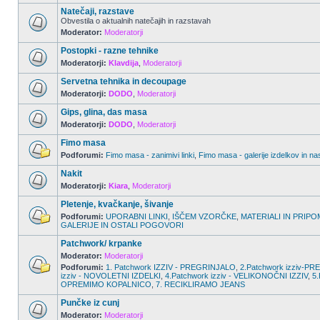
Natečaji, razstave
Obvestila o aktualnih natečajih in razstavah
Moderator:
Moderatorji
Postopki - razne tehnike
Moderatorji:
Klavdija
,
Moderatorji
Servetna tehnika in decoupage
Moderatorji:
DODO
,
Moderatorji
Gips, glina, das masa
Moderatorji:
DODO
,
Moderatorji
Fimo masa
Podforumi:
Fimo masa - zanimivi linki
,
Fimo masa - galerije izdelkov in na
Nakit
Moderatorji:
Kiara
,
Moderatorji
Pletenje, kvačkanje, šivanje
Podforumi:
UPORABNI LINKI
,
IŠČEM VZORČKE
,
MATERIALI IN PRIPO
GALERIJE IN OSTALI POGOVORI
Patchwork/ krpanke
Moderator:
Moderatorji
Podforumi:
1. Patchwork IZZIV - PREGRINJALO
,
2.Patchwork izziv-
izziv - NOVOLETNI IZDELKI
,
4.Patchwork izziv - VELIKONOČNI IZZIV
,
5.
OPREMIMO KOPALNICO
,
7. RECIKLIRAMO JEANS
Punčke iz cunj
Moderator:
Moderatorji