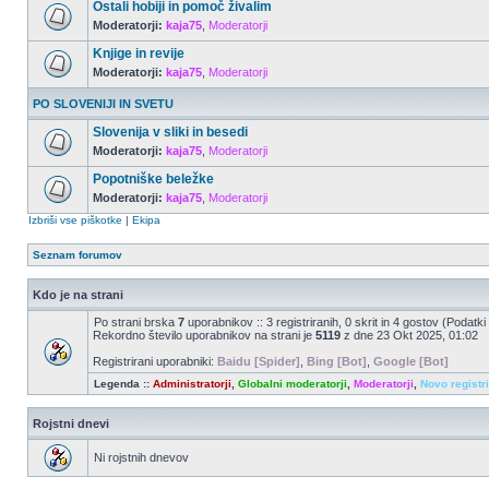
Ostali hobiji in pomoč živalim
Moderatorji:
kaja75
,
Moderatorji
Knjige in revije
Moderatorji:
kaja75
,
Moderatorji
PO SLOVENIJI IN SVETU
Slovenija v sliki in besedi
Moderatorji:
kaja75
,
Moderatorji
Popotniške beležke
Moderatorji:
kaja75
,
Moderatorji
Izbriši vse piškotke
|
Ekipa
Seznam forumov
Kdo je na strani
Po strani brska
7
uporabnikov :: 3 registriranih, 0 skrit in 4 gostov (Podatki
Rekordno število uporabnikov na strani je
5119
z dne 23 Okt 2025, 01:02
Registrirani uporabniki:
Baidu [Spider]
,
Bing [Bot]
,
Google [Bot]
Legenda ::
Administratorji
,
Globalni moderatorji
,
Moderatorji
,
Novo registr
Rojstni dnevi
Ni rojstnih dnevov