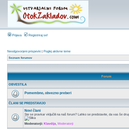
Prijava
Registriraj se!
Neodgovorjeni prispevki
|
Poglej aktivne teme
Seznam forumov
Forum
OBVESTILA
Pomembno, obvezno preberi
ČLANI SE PREDSTAVIJO
Novi člani
Ste se pravkar vključili na naš forum? Lahko se predstavite, da vas še drug
Moderatorji:
Klavdija
,
Moderatorji