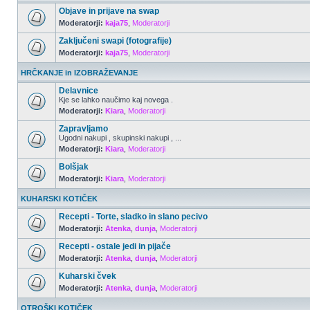
Objave in prijave na swap
Moderatorji:
kaja75
,
Moderatorji
Zaključeni swapi (fotografije)
Moderatorji:
kaja75
,
Moderatorji
HRČKANJE in IZOBRAŽEVANJE
Delavnice
Kje se lahko naučimo kaj novega .
Moderatorji:
Kiara
,
Moderatorji
Zapravljamo
Ugodni nakupi , skupinski nakupi , ...
Moderatorji:
Kiara
,
Moderatorji
Bolšjak
Moderatorji:
Kiara
,
Moderatorji
KUHARSKI KOTIČEK
Recepti - Torte, sladko in slano pecivo
Moderatorji:
Atenka
,
dunja
,
Moderatorji
Recepti - ostale jedi in pijače
Moderatorji:
Atenka
,
dunja
,
Moderatorji
Kuharski čvek
Moderatorji:
Atenka
,
dunja
,
Moderatorji
OTROŠKI KOTIČEK