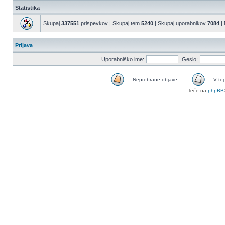
Statistika
Skupaj
337551
prispevkov | Skupaj tem
5240
| Skupaj uporabnikov
7084
| 
Prijava
Uporabniško ime:
Geslo:
Neprebrane objave
V tej
Teče na
phpBB