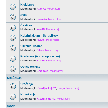
Klekljanje
Moderatorji:
Atenka
,
Moderatorji
Svila
Moderatorji:
gusarka
,
Moderatorji
Čestitke
Moderatorji:
kaja75
,
Moderatorji
Kolažni albumi - ScrapBook
Moderatorji:
kaja75
,
Moderatorji
Slikanje, risanje
Moderatorji:
Fikus
,
Moderatorji
Predelave (iz starega - novo)
Moderatorji:
Klavdija
,
Moderatorji
Ostale tehnike
Moderatorji:
Bradacka
,
Moderatorji
SREČANJA
Srečanja
Moderatorji:
Klavdija
,
kaja75
,
dunja
,
Moderatorji
Kofetkanja
Moderatorji:
Klavdija
,
dunja
,
Moderatorji
SWAP