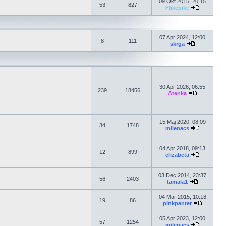
09 Okt 2015, 20:15
53
827
Flikepike
07 Apr 2024, 12:00
8
111
skrga
30 Apr 2026, 06:55
239
18456
Atenka
15 Maj 2020, 08:09
34
1748
milenacs
04 Apr 2018, 09:13
12
899
elizabeta
03 Dec 2014, 23:37
56
2403
tamala1
04 Mar 2015, 10:18
19
86
pinkpanter
05 Apr 2023, 12:00
57
1254
milenacs