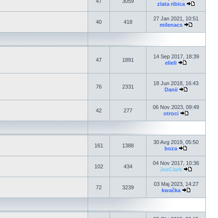
47
3059
zlata ribica
27 Jan 2021, 10:51
40
418
milenacs
14 Sep 2017, 18:39
47
1891
elieli
18 Jun 2018, 16:43
76
2331
Danii
06 Nov 2023, 09:49
42
277
otroci
30 Avg 2019, 05:50
161
1388
boza
04 Nov 2017, 10:36
102
434
JoeClark
03 Maj 2023, 14:27
72
3239
kwačka