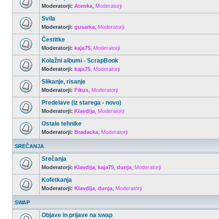
Moderatorji:
Atenka
,
Moderatorji
Svila
Moderatorji:
gusarka
,
Moderatorji
Čestitke
Moderatorji:
kaja75
,
Moderatorji
Kolažni albumi - ScrapBook
Moderatorji:
kaja75
,
Moderatorji
Slikanje, risanje
Moderatorji:
Fikus
,
Moderatorji
Predelave (iz starega - novo)
Moderatorji:
Klavdija
,
Moderatorji
Ostale tehnike
Moderatorji:
Bradacka
,
Moderatorji
SREČANJA
Srečanja
Moderatorji:
Klavdija
,
kaja75
,
dunja
,
Moderatorji
Kofetkanja
Moderatorji:
Klavdija
,
dunja
,
Moderatorji
SWAP
Objave in prijave na swap