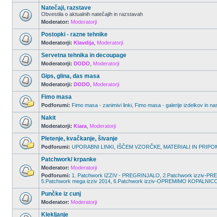
Natečaji, razstave
Obvestila o aktualnih natečajih in razstavah
Moderator:
Moderatorji
Postopki - razne tehnike
Moderatorji:
Klavdija
,
Moderatorji
Servetna tehnika in decoupage
Moderatorji:
DODO
,
Moderatorji
Gips, glina, das masa
Moderatorji:
DODO
,
Moderatorji
Fimo masa
Podforumi:
Fimo masa - zanimivi linki
,
Fimo masa - galerije izdelkov in na
Nakit
Moderatorji:
Kiara
,
Moderatorji
Pletenje, kvačkanje, šivanje
Podforumi:
UPORABNI LINKI
,
IŠČEM VZORČKE
,
MATERIALI IN PRIPO
Patchwork/ krpanke
Moderator:
Moderatorji
Podforumi:
1. Patchwork IZZIV - PREGRINJALO
,
2.Patchwork izziv-
5.Patchwork mega izziv 2014
,
6.Patchwork izziv-OPREMIMO KOPALNIC
Punčke iz cunj
Moderator:
Moderatorji
Klekljanje