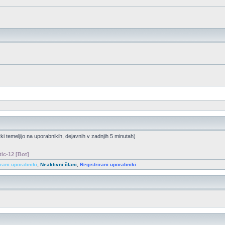
tki temeljijo na uporabnikih, dejavnih v zadnjih 5 minutah)
tic-12 [Bot]
irani uporabniki
,
Neaktivni člani
,
Registrirani uporabniki