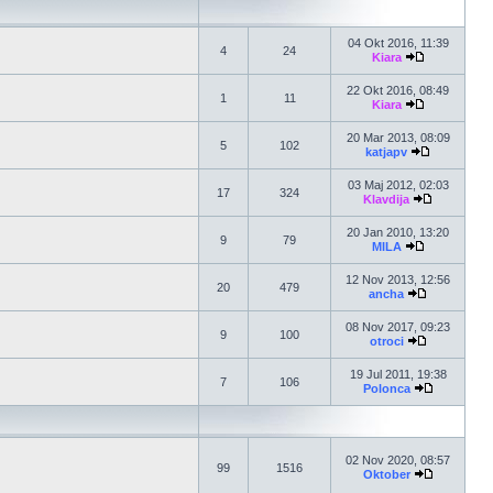
04 Okt 2016, 11:39
4
24
Kiara
22 Okt 2016, 08:49
1
11
Kiara
20 Mar 2013, 08:09
5
102
katjapv
03 Maj 2012, 02:03
17
324
Klavdija
20 Jan 2010, 13:20
9
79
MILA
12 Nov 2013, 12:56
20
479
ancha
08 Nov 2017, 09:23
9
100
otroci
19 Jul 2011, 19:38
7
106
Polonca
02 Nov 2020, 08:57
99
1516
Oktober