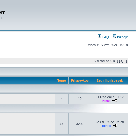
om
mu.
FAQ
Iskanje
Danes je 07 Avg 2026, 19:18
Vsi časi so UTC [
DST
]
Teme
Prispevkov
Zadnji prispevek
31 Dec 2014, 11:53
4
12
Fikus
03 Okt 2022, 06:25
302
3206
otroci