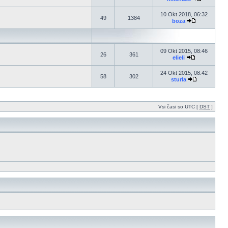
10 Okt 2018, 06:32
49
1384
boza
09 Okt 2015, 08:46
26
361
elieli
24 Okt 2015, 08:42
58
302
sturla
Vsi časi so UTC [
DST
]