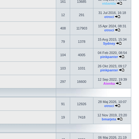
161
13685
vidavida
31 Jul 2016, 16:18
12
291
otroci
15 Apr 2024, 08:31
408
117903
otroci
15 Avg 2015, 15:34
79
1378
Sydney
04 Feb 2020, 08:54
104
4005
pinkpanter
26 Okt 2023, 09:17
103
1031
pinkpanter
12 Sep 2022, 19:39
297
16600
Atenka
28 Maj 2026, 10:07
91
12926
otroci
12 Nov 2019, 23:20
19
7418
bmarjeta
06 Maj 2026, 21:19