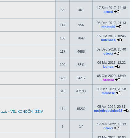
17 Sep 2017, 14:18
53
461
otroci
05 Dec 2017, 21:13
147
956
renata69
15 Okt 2018, 10:46
150
7647
milenacs
09 Dec 2018, 13:40
117
4688
otroci
06 Maj 2016, 12:22
199
5511
Lunca
05 Okt 2020, 13:49
322
24217
Atenka
03 Dec 2023, 20:58
645
47138
mmrose
05 Apr 2024, 20:51
111
15232
mojedrobtinice23
 izziv - VELIKONOČNI IZZIV
,
17 Mar 2022, 16:13
1
17
otroci
12 Maj 2024, 10:03