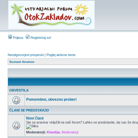
Prijava
Registriraj se!
Neodgovorjeni prispevki
|
Poglej aktivne teme
Seznam forumov
OBVESTILA
Pomembno, obvezno preberi
ČLANI SE PREDSTAVIJO
Novi člani
Ste se pravkar vključili na naš forum? Lahko se predstavite, da vas še drug
Moderatorji:
Klavdija
,
Moderatorji