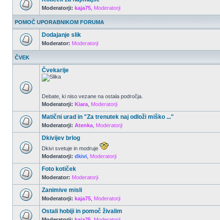
Moderatorji:
kaja75
,
Moderatorji
POMOČ UPORABNIKOM FORUMA
Dodajanje slik
Moderator:
Moderatorji
ČVEK
Čvekarije
Debate, ki niso vezane na ostala področja.
Moderatorji:
Kiara
,
Moderatorji
Matični urad in "Za trenutek naj odloži miško ..."
Moderatorji:
Atenka
,
Moderatorji
Dkivijev brlog
Dkivi svetuje in modruje
Moderatorji:
dkivi
,
Moderatorji
Foto kotiček
Moderator:
Moderatorji
Zanimive misli
Moderatorji:
kaja75
,
Moderatorji
Ostali hobiji in pomoč živalim
Moderatorji:
kaja75
,
Moderatorji