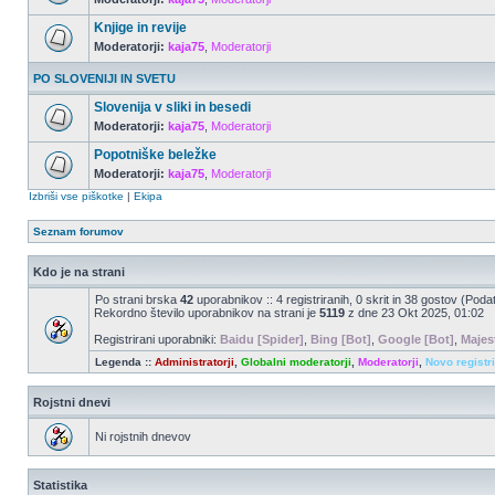
Knjige in revije
Moderatorji:
kaja75
,
Moderatorji
PO SLOVENIJI IN SVETU
Slovenija v sliki in besedi
Moderatorji:
kaja75
,
Moderatorji
Popotniške beležke
Moderatorji:
kaja75
,
Moderatorji
Izbriši vse piškotke
|
Ekipa
Seznam forumov
Kdo je na strani
Po strani brska
42
uporabnikov :: 4 registriranih, 0 skrit in 38 gostov (Poda
Rekordno število uporabnikov na strani je
5119
z dne 23 Okt 2025, 01:02
Registrirani uporabniki:
Baidu [Spider]
,
Bing [Bot]
,
Google [Bot]
,
Majes
Legenda ::
Administratorji
,
Globalni moderatorji
,
Moderatorji
,
Novo registr
Rojstni dnevi
Ni rojstnih dnevov
Statistika