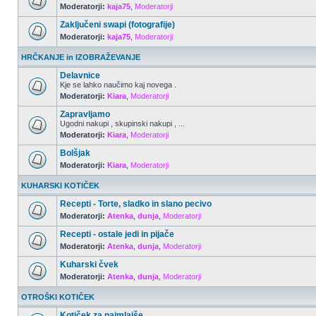
Moderatorji:
kaja75
,
Moderatorji
Zaključeni swapi (fotografije)
Moderatorji:
kaja75
,
Moderatorji
HRČKANJE in IZOBRAŽEVANJE
Delavnice
Kje se lahko naučimo kaj novega .
Moderatorji:
Kiara
,
Moderatorji
Zapravljamo
Ugodni nakupi , skupinski nakupi , ...
Moderatorji:
Kiara
,
Moderatorji
Bolšjak
Moderatorji:
Kiara
,
Moderatorji
KUHARSKI KOTIČEK
Recepti - Torte, sladko in slano pecivo
Moderatorji:
Atenka
,
dunja
,
Moderatorji
Recepti - ostale jedi in pijače
Moderatorji:
Atenka
,
dunja
,
Moderatorji
Kuharski čvek
Moderatorji:
Atenka
,
dunja
,
Moderatorji
OTROŠKI KOTIČEK
Kotiček za najmlajše