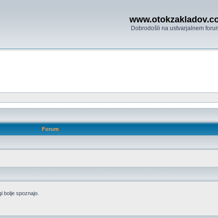
www.otokzakladov.c
Dobrodošli na ustvarjalnem foru
Forum
i bolje spoznajo.