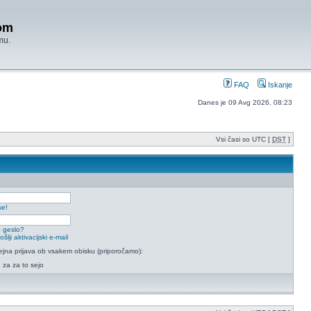
om
mu.
FAQ
Iskanje
Danes je 09 Avg 2026, 08:23
Vsi časi so UTC [
DST
]
se!
 geslo?
lji aktivacijski e-mail
na prijava ob vsakem obisku (priporočamo):
e za za to sejo