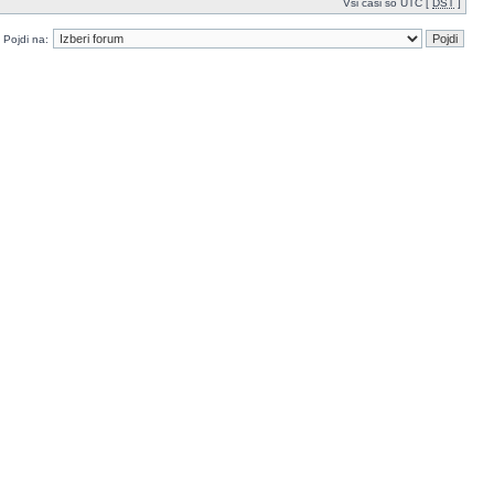
Vsi časi so UTC [
DST
]
Pojdi na: