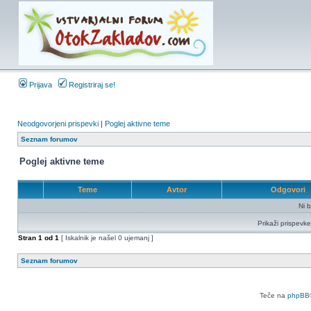
Prijava
Registriraj se!
Neodgovorjeni prispevki
|
Poglej aktivne teme
Seznam forumov
Poglej aktivne teme
Teme
Avtor
Odgovori
Ni b
Prikaži prispevke
Stran
1
od
1
[ Iskalnik je našel 0 ujemanj ]
Seznam forumov
Teče na
phpBB