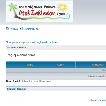
Prijava
Registriraj se!
Neodgovorjeni prispevki
|
Poglej aktivne teme
Seznam forumov
Poglej aktivne teme
Teme
Avtor
Odgovori
Ni b
Prikaži prispevke
Stran
1
od
1
[ Iskalnik je našel 0 ujemanj ]
Seznam forumov
Teče na
phpBB