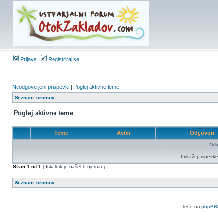
Prijava
Registriraj se!
Neodgovorjeni prispevki
|
Poglej aktivne teme
Seznam forumov
Poglej aktivne teme
Teme
Avtor
Odgovori
Ni b
Prikaži prispevke
Stran
1
od
1
[ Iskalnik je našel 0 ujemanj ]
Seznam forumov
Teče na
phpBB