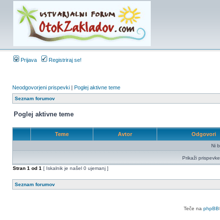
Prijava
Registriraj se!
Neodgovorjeni prispevki
|
Poglej aktivne teme
Seznam forumov
Poglej aktivne teme
Teme
Avtor
Odgovori
Ni b
Prikaži prispevke
Stran
1
od
1
[ Iskalnik je našel 0 ujemanj ]
Seznam forumov
Teče na
phpBB