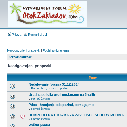
Prijava
Registriraj se!
Neodgovorjeni prispevki
|
Poglej aktivne teme
Seznam forumov
Neodgovorjeni prispevki
Teme
Nedelovanje foruma 31.12.2014
v
Pomembno, obvezno preberi
Uradna peticija proti poskusom na živalih
v
Pomoč živalim
Ptice - hranjenje ptic pozimi, pomagajmo
v
Pomoč živalim
DOBRODELNA DRAŽBA ZA ZAVETIŠČE SCOOBY MEDINA
v
Pomoč živalim
Poštni predal