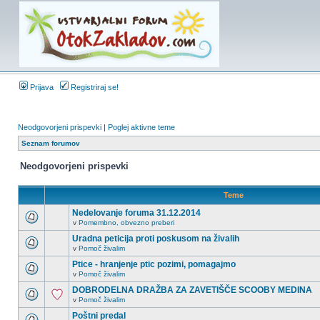
Prijava
Registriraj se!
Neodgovorjeni prispevki
|
Poglej aktivne teme
Seznam forumov
Neodgovorjeni prispevki
Teme
Nedelovanje foruma 31.12.2014
v
Pomembno, obvezno preberi
Uradna peticija proti poskusom na živalih
v
Pomoč živalim
Ptice - hranjenje ptic pozimi, pomagajmo
v
Pomoč živalim
DOBRODELNA DRAŽBA ZA ZAVETIŠČE SCOOBY MEDINA
v
Pomoč živalim
Poštni predal