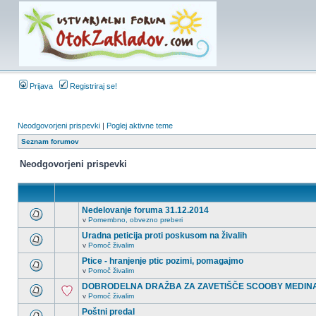
Prijava
Registriraj se!
Neodgovorjeni prispevki
|
Poglej aktivne teme
Seznam forumov
Neodgovorjeni prispevki
Nedelovanje foruma 31.12.2014
v
Pomembno, obvezno preberi
Uradna peticija proti poskusom na živalih
v
Pomoč živalim
Ptice - hranjenje ptic pozimi, pomagajmo
v
Pomoč živalim
DOBRODELNA DRAŽBA ZA ZAVETIŠČE SCOOBY MEDIN
v
Pomoč živalim
Poštni predal