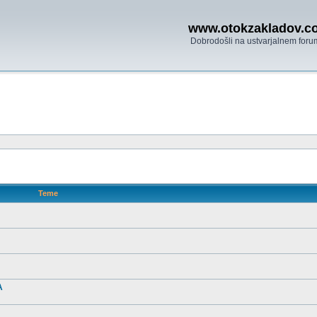
www.otokzakladov.c
Dobrodošli na ustvarjalnem foru
Teme
A