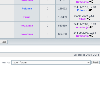
novatanja
0
171161
novatanja
25 Feb 2010, 12:08
Polonca
0
138072
Polonca
01 Apr 2009, 13:17
Fikus
0
153469
Fikus
24 Feb 2009, 13:03
novatanja
0
533539
novatanja
24 Feb 2009, 12:38
novatanja
0
664168
novatanja
Vsi časi so UTC [
DST
]
Pojdi na: