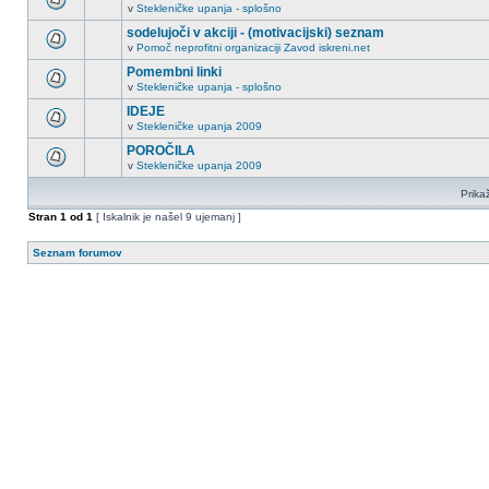
v
Stekleničke upanja - splošno
sodelujoči v akciji - (motivacijski) seznam
v
Pomoč neprofitni organizaciji Zavod iskreni.net
Pomembni linki
v
Stekleničke upanja - splošno
IDEJE
v
Stekleničke upanja 2009
POROČILA
v
Stekleničke upanja 2009
Prikaž
Stran
1
od
1
[ Iskalnik je našel 9 ujemanj ]
Seznam forumov