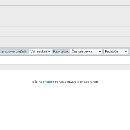
i prispevke prejšnjih:
Razvrsti po:
Teče na
phpBB
® Forum Software © phpBB Group