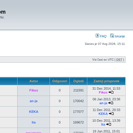
om
mu.
FAQ
Iskanje
Danes je 07 Avg 2026, 15:11
Vsi časi so UTC [
DST
]
Avtor
Odgovori
Ogledi
Zadnji prispevek
31 Dec 2014, 11:53
Fikus
0
211591
Fikus
06 Jan 2013, 23:36
an-ja
0
170042
an-ja
11 Dec 2011, 20:33
KEKA
0
177077
KEKA
10 Dec 2011, 13:39
Ita
0
169672
Ita
19 Jan 2011, 15:01