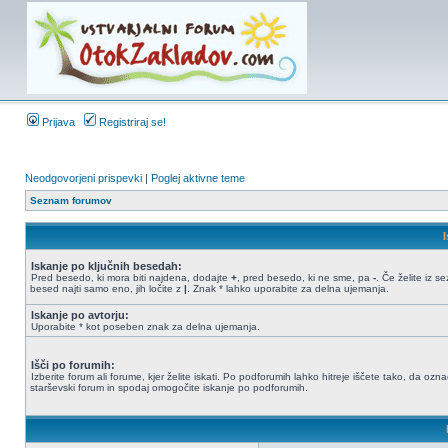
Prijava
Registriraj se!
Neodgovorjeni prispevki
|
Poglej aktivne teme
Seznam forumov
Iskanje po ključnih besedah:
Pred besedo, ki mora biti najdena, dodajte
+
, pred besedo, ki ne sme, pa
-
. Če želite iz 
besed najti samo eno, jih ločite z
|
. Znak * lahko uporabite za delna ujemanja.
Iskanje po avtorju:
Uporabite * kot poseben znak za delna ujemanja.
Išči po forumih:
Izberite forum ali forume, kjer želite iskati. Po podforumih lahko hitreje iščete tako, da ozn
starševski forum in spodaj omogočite iskanje po podforumih.