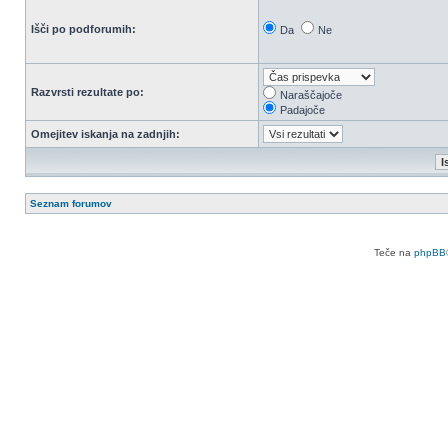
Išči po podforumih:
Da
Ne
Razvrsti rezultate po:
Naraščajoče
Padajoče
Omejitev iskanja na zadnjih:
Seznam forumov
Teče na
phpBB