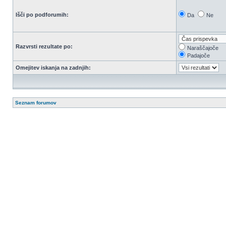
Išči po podforumih:
Da
Ne
Razvrsti rezultate po:
Naraščajoče
Padajoče
Omejitev iskanja na zadnjih:
Seznam forumov