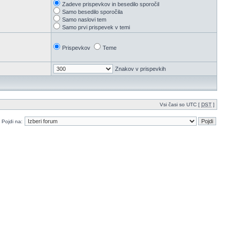
Zadeve prispevkov in besedilo sporočil
Samo besedilo sporočila
Samo naslovi tem
Samo prvi prispevek v temi
Prispevkov
Teme
Znakov v prispevkih
Vsi časi so UTC [
DST
]
Pojdi na: