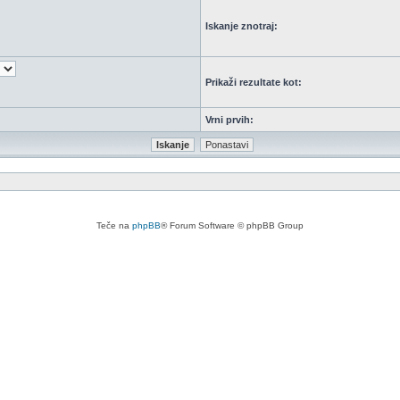
Iskanje znotraj:
Prikaži rezultate kot:
Vrni prvih:
Teče na
phpBB
® Forum Software © phpBB Group