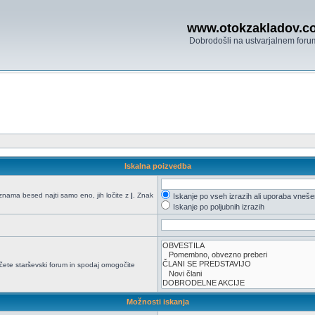
www.otokzakladov.c
Dobrodošli na ustvarjalnem foru
Iskalna poizvedba
seznama besed najti samo eno, jih ločite z
|
. Znak
Iskanje po vseh izrazih ali uporaba vneš
Iskanje po poljubnih izrazih
načete starševski forum in spodaj omogočite
Možnosti iskanja