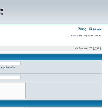
om
mu.
FAQ
Iskanje
Danes je 08 Avg 2026, 10:33
Vsi časi so UTC [
DST
]
ene poizvedbe