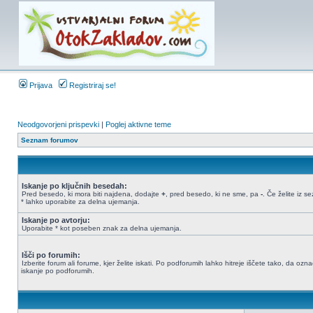
Prijava
Registriraj se!
Neodgovorjeni prispevki
|
Poglej aktivne teme
Seznam forumov
Iskanje po ključnih besedah:
Pred besedo, ki mora biti najdena, dodajte
+
, pred besedo, ki ne sme, pa
-
. Če želite iz 
* lahko uporabite za delna ujemanja.
Iskanje po avtorju:
Uporabite * kot poseben znak za delna ujemanja.
Išči po forumih:
Izberite forum ali forume, kjer želite iskati. Po podforumih lahko hitreje iščete tako, da oz
iskanje po podforumih.