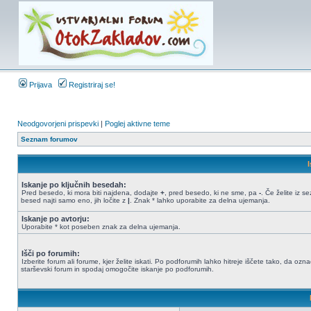
Prijava
Registriraj se!
Neodgovorjeni prispevki
|
Poglej aktivne teme
Seznam forumov
Iskanje po ključnih besedah:
Pred besedo, ki mora biti najdena, dodajte
+
, pred besedo, ki ne sme, pa
-
. Če želite iz 
besed najti samo eno, jih ločite z
|
. Znak * lahko uporabite za delna ujemanja.
Iskanje po avtorju:
Uporabite * kot poseben znak za delna ujemanja.
Išči po forumih:
Izberite forum ali forume, kjer želite iskati. Po podforumih lahko hitreje iščete tako, da ozn
starševski forum in spodaj omogočite iskanje po podforumih.