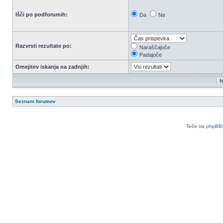
Išči po podforumih:
Da
Ne
Razvrsti rezultate po:
Naraščajoče
Padajoče
Omejitev iskanja na zadnjih:
Seznam forumov
Teče na
phpBB