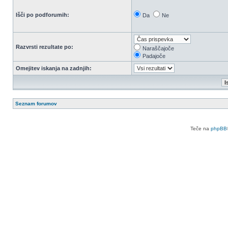
Išči po podforumih:
Da
Ne
Razvrsti rezultate po:
Naraščajoče
Padajoče
Omejitev iskanja na zadnjih:
Seznam forumov
Teče na
phpBB