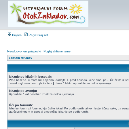
Prijava
Registriraj se!
Neodgovorjeni prispevki
|
Poglej aktivne teme
Seznam forumov
Iskanje po ključnih besedah:
Pred besedo, ki mora biti najdena, dodajte
+
, pred besedo, ki ne sme, pa
-
. Če želite iz 
besed najti samo eno, jih ločite z
|
. Znak * lahko uporabite za delna ujemanja.
Iskanje po avtorju:
Uporabite * kot poseben znak za delna ujemanja.
Išči po forumih:
Izberite forum ali forume, kjer želite iskati. Po podforumih lahko hitreje iščete tako, da ozn
starševski forum in spodaj omogočite iskanje po podforumih.