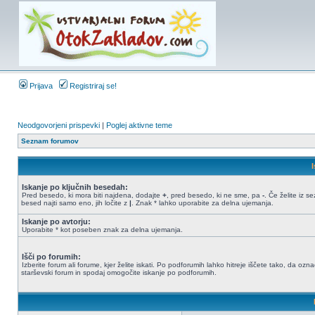
Prijava
Registriraj se!
Neodgovorjeni prispevki
|
Poglej aktivne teme
Seznam forumov
Iskanje po ključnih besedah:
Pred besedo, ki mora biti najdena, dodajte
+
, pred besedo, ki ne sme, pa
-
. Če želite iz 
besed najti samo eno, jih ločite z
|
. Znak * lahko uporabite za delna ujemanja.
Iskanje po avtorju:
Uporabite * kot poseben znak za delna ujemanja.
Išči po forumih:
Izberite forum ali forume, kjer želite iskati. Po podforumih lahko hitreje iščete tako, da ozn
starševski forum in spodaj omogočite iskanje po podforumih.