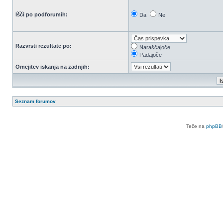
Išči po podforumih:
Da
Ne
Razvrsti rezultate po:
Naraščajoče
Padajoče
Omejitev iskanja na zadnjih:
Seznam forumov
Teče na
phpBB