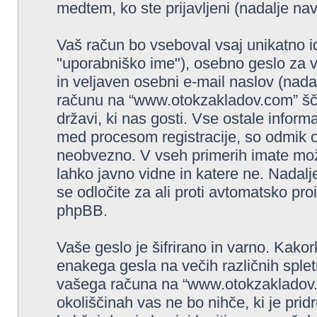
medtem, ko ste prijavljeni (nadalje nav
Vaš račun bo vseboval vsaj unikatno i
"uporabniško ime"), osebno geslo za v
in veljaven osebni e-mail naslov (nada
računu na “www.otokzakladov.com” ščit
državi, ki nas gosti. Vse ostale infor
med procesom registracije, so odmik o
neobvezno. V vseh primerih imate možn
lahko javno vidne in katere ne. Nadal
se odločite za ali proti avtomatsko 
phpBB.
Vaše geslo je šifrirano in varno. Kakor
enakega gesla na večih različnih splet
vašega računa na “www.otokzakladov.co
okoliščinah vas ne bo nihče, ki je pr