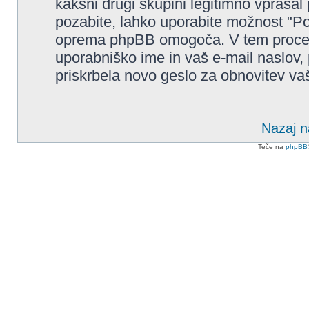
kakšni drugi skupini legitimno vpraša
pozabite, lahko uporabite možnost "Po
oprema phpBB omogoča. V tem procesu
uporabniško ime in vaš e-mail naslo
priskrbela novo geslo za obnovitev va
Nazaj n
Teče na
phpBB