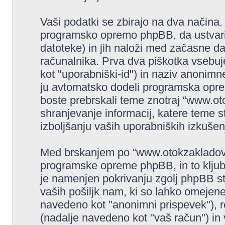
Vaši podatki se zbirajo na dva načina
programsko opremo phpBB, da ustvari 
datoteke) in jih naloži med začasne d
računalnika. Prva dva piškotka vsebu
kot "uporabniški-id") in naziv anonimn
ju avtomatsko dodeli programska oprem
boste prebrskali teme znotraj “www.ot
shranjevanje informacij, katere teme s
izboljšanju vaših uporabniških izkušen
Med brskanjem po “www.otokzakladov.c
programske opreme phpBB, in to kljub 
je namenjen pokrivanju zgolj phpBB st
vaših pošiljk nam, ki so lahko omejene
navedeno kot "anonimni prispevek"), 
(nadalje navedeno kot "vaš račun") in va