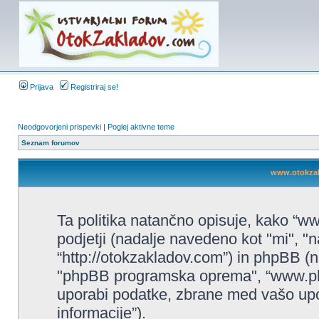
Prijava
Registriraj se!
Neodgovorjeni prispevki
|
Poglej aktivne teme
Seznam forumov
www.otokzakl
Ta politika natančno opisuje, kako “w
podjetji (nadalje navedeno kot "mi", 
“http://otokzakladov.com”) in phpBB (na
"phpBB programska oprema", “www.ph
uporabi podatke, zbrane med vašo up
informacije”).