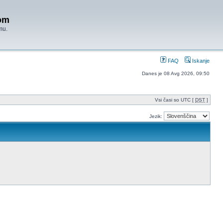
om
mu.
FAQ
Iskanje
Danes je 08 Avg 2026, 09:50
Vsi časi so UTC [
DST
]
Jezik: