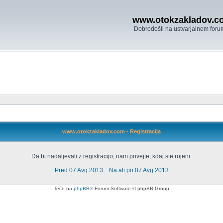
www.otokzakladov.c
Dobrodošli na ustvarjalnem foru
www.otokzakladov.com - Registracija
Da bi nadaljevali z registracijo, nam povejte, kdaj ste rojeni.
Pred 07 Avg 2013
::
Na ali po 07 Avg 2013
Teče na
phpBB
® Forum Software © phpBB Group