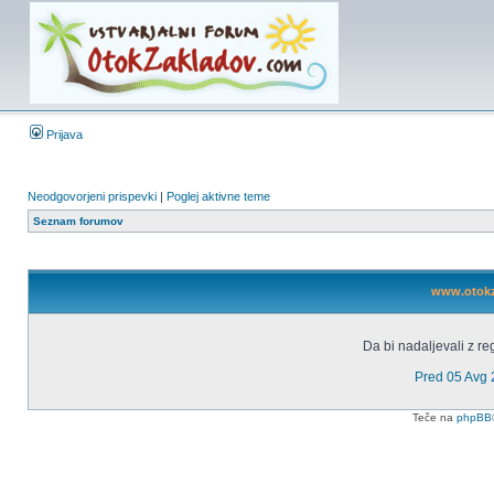
Prijava
Neodgovorjeni prispevki
|
Poglej aktivne teme
Seznam forumov
www.otokza
Da bi nadaljevali z reg
Pred 05 Avg
Teče na
phpBB