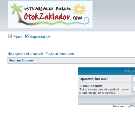
Prijava
Registriraj se!
Neodgovorjeni prispevki
|
Poglej aktivne teme
Seznam forumov
Pošlji 
Uporabniško ime:
E-mail naslov:
Tukaj morate vnesti e-poštni naslov,
s katerim ste se registrirali.
Teče na
phpBB