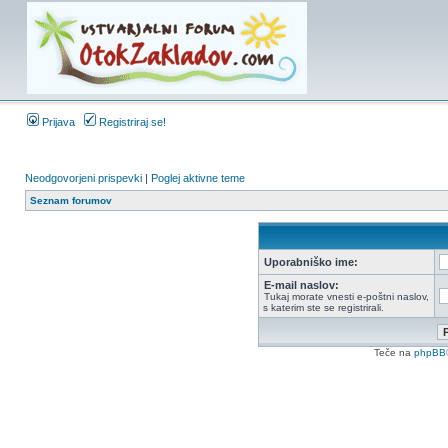
Prijava
Registriraj se!
Neodgovorjeni prispevki
|
Poglej aktivne teme
Seznam forumov
Uporabniško ime:
E-mail naslov:
Tukaj morate vnesti e-poštni naslov,
s katerim ste se registrirali.
Teče na
phpBB