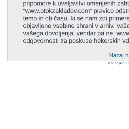
pripomore k uveljavitvi omenjenih zaht
“www.otokzakladov.com” pravico odstrani
temo in ob času, ki se nam zdi primere
objavljene vsebine shrani v arhiv. Va
vašega dovoljenja, vendar pa ne “ww
odgovornosti za poskuse hekerskih vdor
Nazaj n
Teče na
phpBB