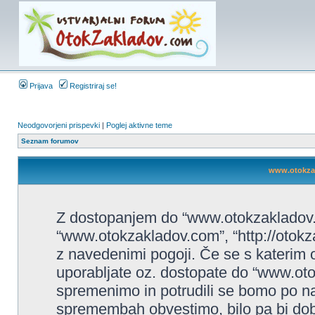
Prijava
Registriraj se!
Neodgovorjeni prispevki
|
Poglej aktivne teme
Seznam forumov
www.otokzak
Z dostopanjem do “www.otokzakladov.c
“www.otokzakladov.com”, “http://otokza
z navedenimi pogoji. Če se s katerim o
uporabljate oz. dostopate do “www.ot
spremenimo in potrudili se bomo po na
spremembah obvestimo, bilo pa bi dobr