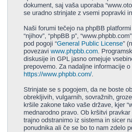
dokument, saj vaša uporaba “www.ot
se uradno strinjate z vsemi popravki i
Naši forumi tečejo na phpBB platformi 
“njihov”, “phpBB p”, “www.phpbb.com”,
pod pogoji “
General Public License
” (
povezavi
www.phpbb.com
. Programs
diskusije in GPL jasno omejuje vsebine
prepovemo. Za nadaljne informacije o
https://www.phpbb.com/
.
Strinjate se s pogojem, da ne boste obja
obrekljivih, vulgarnih, sovražnih, groz
kršile zakone tako vaše države, kjer 
mednarodno pravo. Ob kršitvi pravka
trajno odstranimo iz sistema in sicer 
ponudnika ali če se bo to nam zdelo p