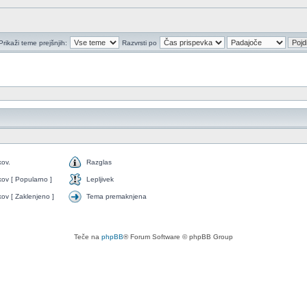
Prikaži teme prejšnjih:
Razvrsti po
kov.
Razglas
kov [ Popularno ]
Lepljivek
kov [ Zaklenjeno ]
Tema premaknjena
Teče na
phpBB
® Forum Software © phpBB Group