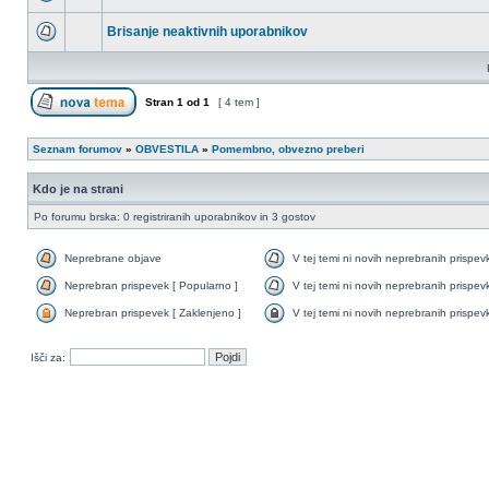
Brisanje neaktivnih uporabnikov
Stran
1
od
1
[ 4 tem ]
Seznam forumov
»
OBVESTILA
»
Pomembno, obvezno preberi
Kdo je na strani
Po forumu brska: 0 registriranih uporabnikov in 3 gostov
Neprebrane objave
V tej temi ni novih neprebranih prispev
Neprebran prispevek [ Popularno ]
V tej temi ni novih neprebranih prispev
Neprebran prispevek [ Zaklenjeno ]
V tej temi ni novih neprebranih prispev
Išči za: