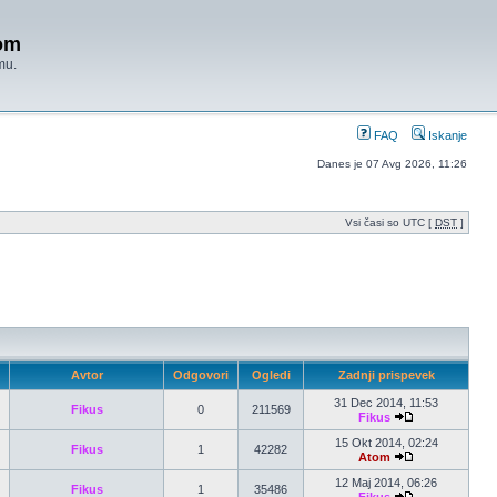
om
mu.
FAQ
Iskanje
Danes je 07 Avg 2026, 11:26
Vsi časi so UTC [
DST
]
Avtor
Odgovori
Ogledi
Zadnji prispevek
31 Dec 2014, 11:53
Fikus
0
211569
Fikus
15 Okt 2014, 02:24
Fikus
1
42282
Atom
12 Maj 2014, 06:26
Fikus
1
35486