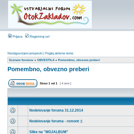
Prijava
Registriraj se!
Neodgovorjeni prispevki
|
Poglej aktivne teme
Seznam forumov
»
OBVESTILA
»
Pomembno, obvezno preberi
Pomembno, obvezno preberi
Stran
1
od
1
[ 4 tem ]
Nedelovanje foruma 31.12.2014
Nedelovanje foruma - remont :)
Slike na "MOJALBUM"