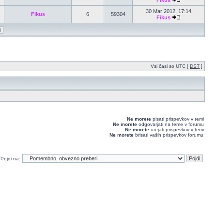
Fikus
30 Mar 2012, 17:14
Fikus
6
59304
Fikus
Vsi časi so UTC [
DST
]
Ne morete
pisati prispevkov v temi
Ne morete
odgovarjati na teme v forumu
Ne morete
urejati prispevkov v temi
Ne morete
brisati vaših prispevkov forumu
Pojdi na: