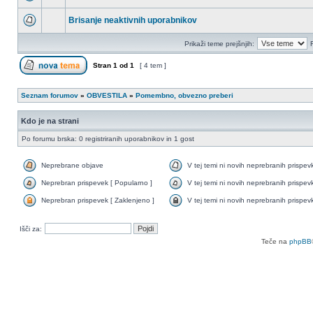
Brisanje neaktivnih uporabnikov
Prikaži teme prejšnjih:
Stran
1
od
1
[ 4 tem ]
Seznam forumov
»
OBVESTILA
»
Pomembno, obvezno preberi
Kdo je na strani
Po forumu brska: 0 registriranih uporabnikov in 1 gost
Neprebrane objave
V tej temi ni novih neprebranih prispev
Neprebran prispevek [ Popularno ]
V tej temi ni novih neprebranih prispev
Neprebran prispevek [ Zaklenjeno ]
V tej temi ni novih neprebranih prispev
Išči za:
Teče na
phpBB