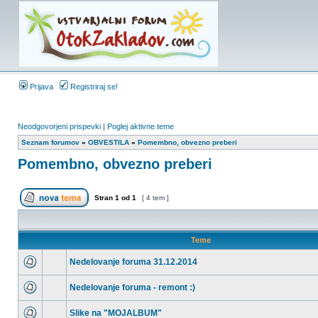
Prijava
Registriraj se!
Neodgovorjeni prispevki
|
Poglej aktivne teme
Seznam forumov
»
OBVESTILA
»
Pomembno, obvezno preberi
Pomembno, obvezno preberi
Stran
1
od
1
[ 4 tem ]
Teme
Nedelovanje foruma 31.12.2014
Nedelovanje foruma - remont :)
Slike na "MOJALBUM"