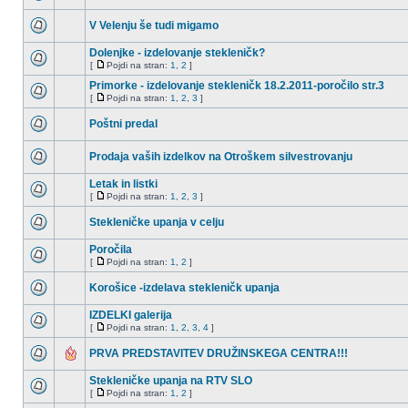
V Velenju še tudi migamo
Dolenjke - izdelovanje stekleničk?
[
Pojdi na stran:
1
,
2
]
Primorke - izdelovanje stekleničk 18.2.2011-poročilo str.3
[
Pojdi na stran:
1
,
2
,
3
]
Poštni predal
Prodaja vaših izdelkov na Otroškem silvestrovanju
Letak in listki
[
Pojdi na stran:
1
,
2
,
3
]
Stekleničke upanja v celju
Poročila
[
Pojdi na stran:
1
,
2
]
Korošice -izdelava stekleničk upanja
IZDELKI galerija
[
Pojdi na stran:
1
,
2
,
3
,
4
]
PRVA PREDSTAVITEV DRUŽINSKEGA CENTRA!!!
Stekleničke upanja na RTV SLO
[
Pojdi na stran:
1
,
2
]