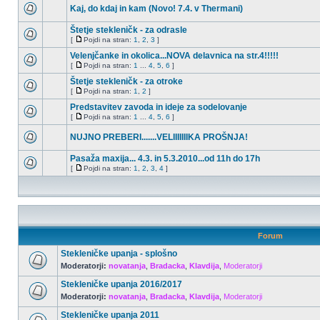
Kaj, do kdaj in kam (Novo! 7.4. v Thermani)
Štetje stekleničk - za odrasle
[
Pojdi na stran:
1
,
2
,
3
]
Velenjčanke in okolica...NOVA delavnica na str.4!!!!!
[
Pojdi na stran:
1
...
4
,
5
,
6
]
Štetje stekleničk - za otroke
[
Pojdi na stran:
1
,
2
]
Predstavitev zavoda in ideje za sodelovanje
[
Pojdi na stran:
1
...
4
,
5
,
6
]
NUJNO PREBERI.......VELIIIIIIIKA PROŠNJA!
Pasaža maxija... 4.3. in 5.3.2010...od 11h do 17h
[
Pojdi na stran:
1
,
2
,
3
,
4
]
Forum
Stekleničke upanja - splošno
Moderatorji:
novatanja
,
Bradacka
,
Klavdija
,
Moderatorji
Stekleničke upanja 2016/2017
Moderatorji:
novatanja
,
Bradacka
,
Klavdija
,
Moderatorji
Stekleničke upanja 2011