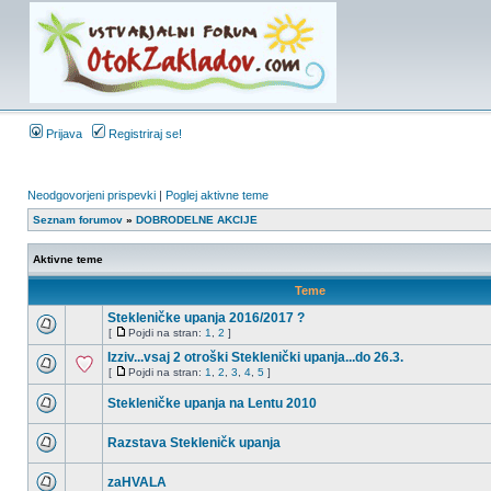
Prijava
Registriraj se!
Neodgovorjeni prispevki
|
Poglej aktivne teme
Seznam forumov
»
DOBRODELNE AKCIJE
Aktivne teme
Teme
Stekleničke upanja 2016/2017 ?
[
Pojdi na stran:
1
,
2
]
Izziv...vsaj 2 otroški Steklenički upanja...do 26.3.
[
Pojdi na stran:
1
,
2
,
3
,
4
,
5
]
Stekleničke upanja na Lentu 2010
Razstava Stekleničk upanja
zaHVALA