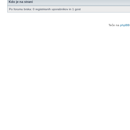
Kdo je na strani
Po forumu brska: 0 registriranih uporabnikov in 1 gost
Teče na
phpBB