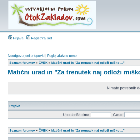
Prijava
Registriraj se!
Neodgovorjeni prispevki
|
Poglej aktivne teme
Seznam forumov
»
ČVEK
»
Matični urad in "Za trenutek naj odloži miško ..."
Matični urad in "Za trenutek naj odloži miško
Nimate potrebnih d
Prijava
Uporabniško ime:
Geslo:
Seznam forumov
»
ČVEK
»
Matični urad in "Za trenutek naj odloži miško ..."