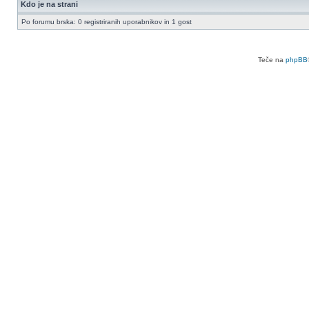
Kdo je na strani
Po forumu brska: 0 registriranih uporabnikov in 1 gost
Teče na
phpBB