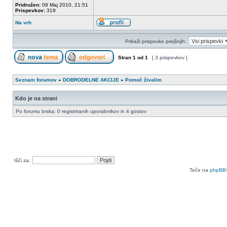
Pridružen:
08 Maj 2010, 21:51
Prispevkov:
319
Na vrh
Prikaži prispevke prejšnjih:
Stran
1
od
1
[ 3 prispevkov ]
Seznam forumov
»
DOBRODELNE AKCIJE
»
Pomoč živalim
Kdo je na strani
Po forumu brska: 0 registriranih uporabnikov in 4 gostov
Išči za:
Teče na
phpBB