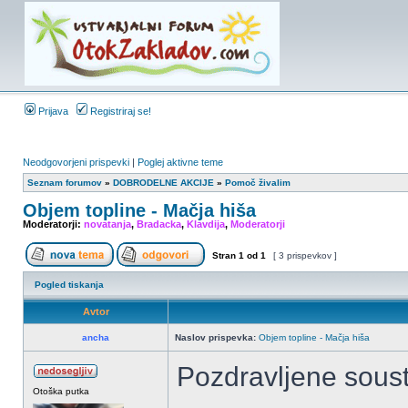
Prijava
Registriraj se!
Neodgovorjeni prispevki
|
Poglej aktivne teme
Seznam forumov
»
DOBRODELNE AKCIJE
»
Pomoč živalim
Objem topline - Mačja hiša
Moderatorji:
novatanja
,
Bradacka
,
Klavdija
,
Moderatorji
Stran
1
od
1
[ 3 prispevkov ]
Pogled tiskanja
Avtor
ancha
Naslov prispevka:
Objem topline - Mačja hiša
Pozdravljene sous
Otoška putka