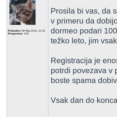
Prosila bi vas, da s
v primeru da dobi
dormeo podari 100
Pridružen:
08 Maj 2010, 21:51
Prispevkov:
319
težko leto, jim vsa
Registracija je eno
potrdi povezava v p
boste spama dobi
Vsak dan do konca