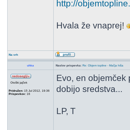
http://objemtoplin
Hvala že vnaprej!
Na vrh
uhka
Naslov prispevka:
Re: Objem topline - Mačja hiša
Evo, en objemček p
Otoški jajček
dobijo sredstva...
Pridružen:
15 Jul 2012, 19:36
Prispevkov:
16
LP, T