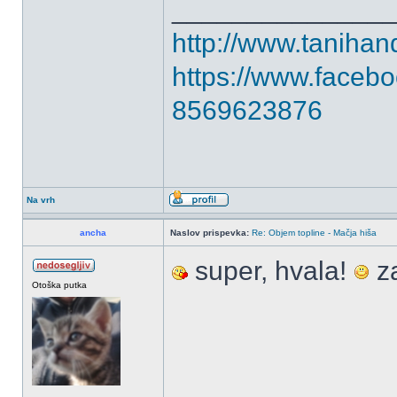
______________
http://www.tanih
https://www.facebo
8569623876
Na vrh
ancha
Naslov prispevka:
Re: Objem topline - Mačja hiša
super, hvala!
za
Otoška putka