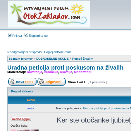
Prijava
Registriraj se!
Neodgovorjeni prispevki
|
Poglej aktivne teme
Seznam forumov
»
DOBRODELNE AKCIJE
»
Pomoč živalim
Uradna peticija proti poskusom na živalih
Moderatorji:
novatanja
,
Bradacka
,
Klavdija
,
Moderatorji
Stran
1
od
1
[ 1 prispevek ]
Pogled tiskanja
Avtor
an-ja
Naslov prispevka:
Uradna peticija proti poskusom na ž
Ker ste otočanke ljubitel
Otoška koka