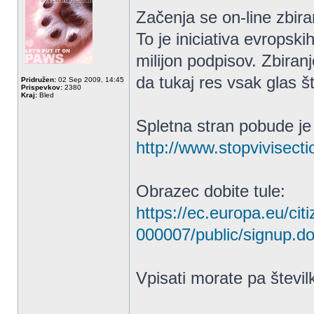
Začenja se on-line zbir
To je iniciativa evropski
milijon podpisov. Zbiran
da tukaj res vsak glas št
Pridružen:
02 Sep 2009, 14:45
Prispevkov:
2380
Kraj:
Bled
Spletna stran pobude je
http://www.stopvivisecti
Obrazec dobite tule:
https://ec.europa.eu/citi
000007/public/signup.d
Vpisati morate pa števil