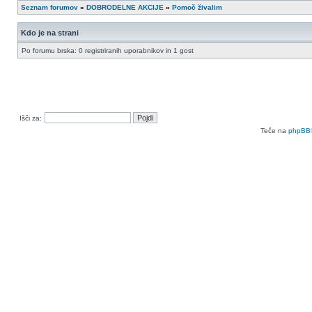
Seznam forumov
»
DOBRODELNE AKCIJE
»
Pomoč živalim
Kdo je na strani
Po forumu brska: 0 registriranih uporabnikov in 1 gost
Išči za:
Teče na
phpBB