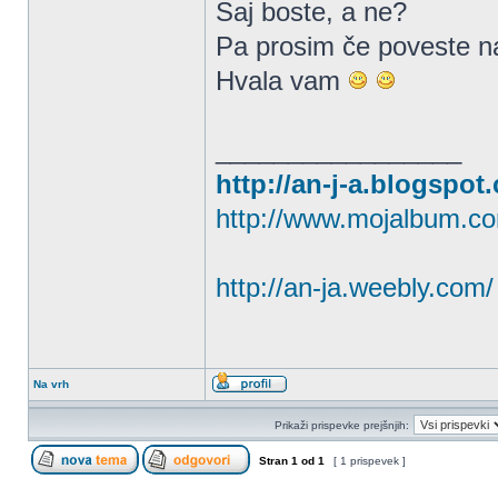
Saj boste, a ne?
Pa prosim če poveste na
Hvala vam
_________________
http://an-j-a.blogspot
http://www.mojalbum.co
http://an-ja.weebly.com/
Na vrh
Prikaži prispevke prejšnjih:
Stran
1
od
1
[ 1 prispevek ]