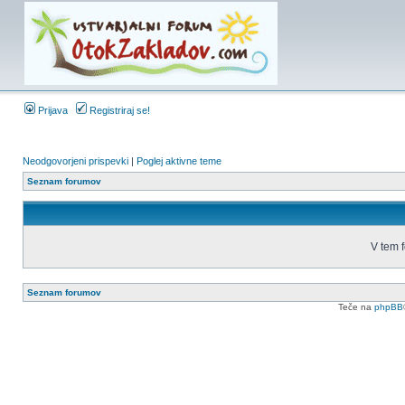
Prijava
Registriraj se!
Neodgovorjeni prispevki
|
Poglej aktivne teme
Seznam forumov
V tem f
Seznam forumov
Teče na
phpBB